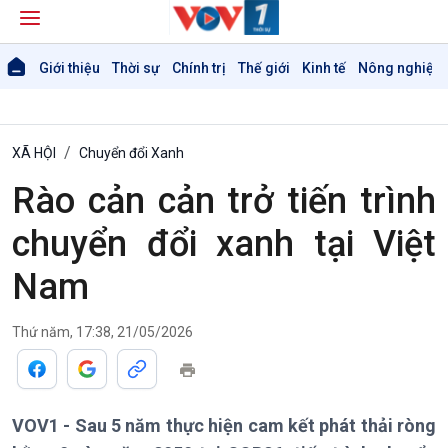
Giới thiệu
Thời sự
Chính trị
Thế giới
Kinh tế
Nông nghiệp 
XÃ HỘI
Chuyển đổi Xanh
Rào cản cản trở tiến trình
chuyển đổi xanh tại Việt
Nam
Giới thiệu
Thời sự
Thời sự 6h
Thời sự 12h
Thứ năm, 17:38, 21/05/2026
Thời sự 18h
Thời sự 21h30
Bản tin
VOV1 - Sau 5 năm thực hiện cam kết phát thải ròng
Chuyên mục