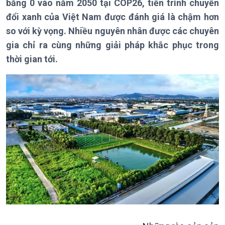
Theo dòng Thời sự
bằng 0 vào năm 2050 tại COP26, tiến trình chuyển
đổi xanh của Việt Nam được đánh giá là chậm hơn
so với kỳ vọng. Nhiều nguyên nhân được các chuyên
gia chỉ ra cùng những giải pháp khắc phục trong
Chính trị
Thế giới
thời gian tới.
Tin Chính trị
Tin thế giới
Chính phủ với người dân
Vấn đề quốc tế
Quốc hội với cử tri
Hồ sơ sự kiện quốc tế
Xây dựng đảng
Thế giới & Việt Nam
Đảng trong cuộc sống
Biên cương - Một dải vững
Nhận diện sự thật
bền
Pháp luật và đời sống
Kinh tế
Nông nghiệp & Biển đảo
Tin Kinh tế
Tin Nông nghiệp & Biển
Trước giờ mở cửa
đảo