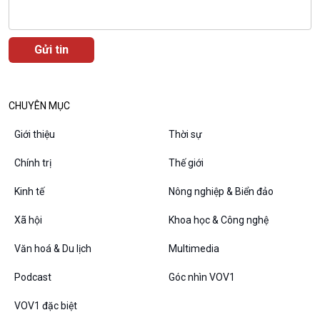
Văn hoá & Du lịch
Multimedia
Tin Văn hoá & Du lịch
Ảnh
Chát với người nổi tiếng
Video
Câu chuyện Thể thao
Infographic
CHUYÊN MỤC
E-Magazine
Giới thiệu
Thời sự
Chính trị
Thế giới
Kinh tế
Nông nghiệp & Biển đảo
Podcast
Góc nhìn VOV1
Bình luận
Xã hội
Khoa học & Công nghệ
10 phút Sự kiện - Luận bàn
Văn hoá & Du lịch
Multimedia
Câu chuyện thời sự
Dòng chảy sự kiện
Podcast
Góc nhìn VOV1
Đối thoại
Diễn đàn chủ nhật
VOV1 đặc biệt
Chuyện đêm