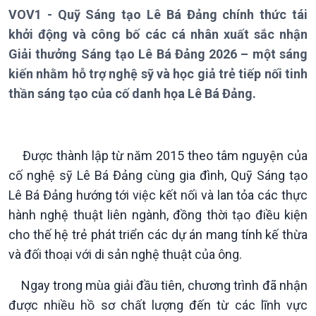
VOV1 - Quỹ Sáng tạo Lê Bá Đảng chính thức tái
khởi động và công bố các cá nhân xuất sắc nhận
Giải thưởng Sáng tạo Lê Bá Đảng 2026 – một sáng
kiến nhằm hỗ trợ nghệ sỹ và học giả trẻ tiếp nối tinh
thần sáng tạo của cố danh họa Lê Bá Đảng.
Được thành lập từ năm 2015 theo tâm nguyện của
cố nghệ sỹ Lê Bá Đảng cùng gia đình, Quỹ Sáng tạo
Lê Bá Đảng hướng tới việc kết nối và lan tỏa các thực
hành nghệ thuật liên ngành, đồng thời tạo điều kiện
Giới thiệu
Thời sự
cho thế hệ trẻ phát triển các dự án mang tính kế thừa
Thời sự 6h
và đối thoại với di sản nghệ thuật của ông.
Thời sự 12h
Thời sự 18h
Ngay trong mùa giải đầu tiên, chương trình đã nhận
Thời sự 21h30
được nhiều hồ sơ chất lượng đến từ các lĩnh vực
Bản tin