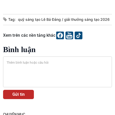
Tag:
quỹ sáng tạo Lê Bá Đảng
giải thưởng sáng tạo 2026
Xem trên các nền tảng khác
Bình luận
VOV1 đặc biệt
Thanh âm ký sự
Chân dung cuộc sống
Các chương trình đặc biệt
CHUYÊN MỤC