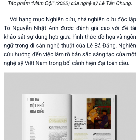
Tác phẩm “Mầm Cội” (2025) của nghệ sỹ Lê Tấn Chung.
Kinh tế
Nông nghiệp & Biển đảo
Với hạng mục Nghiên cứu, nhà nghiên cứu độc lập
Tin Kinh tế
Tin Nông nghiệp & Biển
Tô Nguyễn Nhật Anh được đánh giá cao với đề tài
Trước giờ mở cửa
đảo
khảo sát sự dung hợp giữa hình thức đồ họa và ngôn
Dòng chảy Kinh tế
Mùa vàng
ngữ trong di sản nghệ thuật của Lê Bá Đảng. Nghiên
Sức sống hàng Việt
Biển đảo Việt Nam
cứu hướng đến việc làm rõ bản sắc sáng tạo của một
Khởi nghiệp
Tâm tình biên giới và hải
Tuyên chiến với gian lận
đảo
nghệ sỹ Việt Nam trong bối cảnh hiện đại toàn cầu.
thương mại
Tìm hiểu biển, đảo Việt
Nam