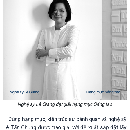
Chính trị
Thế giới
Tin Chính trị
Tin thế giới
Chính phủ với người dân
Vấn đề quốc tế
Quốc hội với cử tri
Hồ sơ sự kiện quốc tế
Xây dựng đảng
Thế giới & Việt Nam
Đảng trong cuộc sống
Biên cương - Một dải vững
Nhận diện sự thật
bền
Pháp luật và đời sống
Nghệ sỹ Lê Giang đạt giải hạng mục Sáng tạo
Cùng hạng mục, kiến trúc sư cảnh quan và nghệ sỹ
Lê Tấn Chung được trao giải với đề xuất sắp đặt lấy