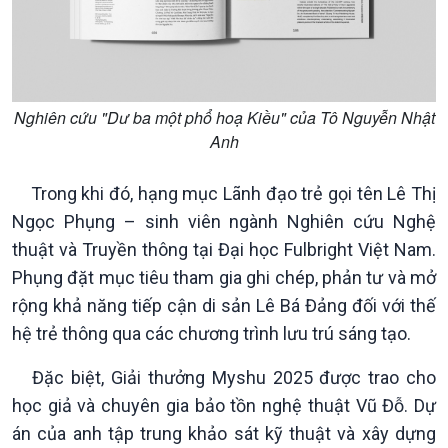
Nghiên cứu "Dư ba một phổ hoạ Kiều" của Tô Nguyễn Nhật
Anh
Trong khi đó, hạng mục Lãnh đạo trẻ gọi tên Lê Thị
Ngọc Phụng – sinh viên ngành Nghiên cứu Nghệ
thuật và Truyền thông tại Đại học Fulbright Việt Nam.
Phụng đặt mục tiêu tham gia ghi chép, phản tư và mở
rộng khả năng tiếp cận di sản Lê Bá Đảng đối với thế
hệ trẻ thông qua các chương trình lưu trú sáng tạo.
Đặc biệt, Giải thưởng Myshu 2025 được trao cho
Xã hội
Khoa học & Công nghệ
học giả và chuyên gia bảo tồn nghệ thuật Vũ Đỗ. Dự
Tin Đời sống & Xã hội
Tin Khoa học & Công nghệ
án của anh tập trung khảo sát kỹ thuật và xây dựng
360 độ Sức khỏe
Kết nối công nghệ