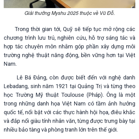
Giải thưởng Myshu 2025 thuộc về Vũ Đỗ.
Trong thời gian tới, Quỹ sẽ tiếp tục mở rộng các
chương trình lưu trú, nghiên cứu, hỗ trợ sáng tác và
hợp tác chuyên môn nhằm góp phần xây dựng môi
trường nghệ thuật năng động, bền vững hơn tại Việt
Nam.
Lê Bá Đảng, còn được biết đến với nghệ danh
Văn hoá & Du lịch
Multimedia
Lebadang, sinh năm 1921 tại Quảng Trị và từng theo
Tin Văn hoá & Du lịch
Ảnh
học Trường Mỹ thuật Toulouse (Pháp). Ông là một
Chát với người nổi tiếng
Video
Câu chuyện Thể thao
Infographic
trong những danh họa Việt Nam có tầm ảnh hưởng
E-Magazine
quốc tế, nổi bật với các thực hành hội họa, điêu khắc
và đắp nổi giàu tính nhân văn, từng được trưng bày tại
nhiều bảo tàng và phòng tranh lớn trên thế giới.