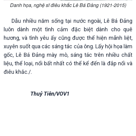
Danh họa, nghệ sĩ điêu khắc Lê Bá Đảng (1921-2015)
Podcast
Góc nhìn VOV1
Dẫu nhiều năm sống tại nước ngoài, Lê Bá Đảng
Bình luận
luôn dành một tình cảm đặc biệt dành cho quê
10 phút Sự kiện - Luận bàn
hương, và tình yêu ấy cũng được thể hiện mãnh liệt,
Câu chuyện thời sự
Dòng chảy sự kiện
xuyên suốt qua các sáng tác của ông. Lấy hội họa làm
Đối thoại
gốc, Lê Bá Đảng mày mò, sáng tác trên nhiều chất
Diễn đàn chủ nhật
liệu, thể loại, nổi bất nhất có thể kể đến là đắp nổi và
Chuyện đêm
điêu khắc./.
Thuỷ Tiên/VOV1