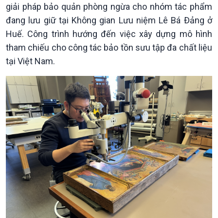
giải pháp bảo quản phòng ngừa cho nhóm tác phẩm
Chuyển đổi Xanh
Sống chung với biến đổi
đang lưu giữ tại Không gian Lưu niệm Lê Bá Đảng ở
Tài nguyên và Môi trường
khí hậu
Chuyên gia của bạn
Huế. Công trình hướng đến việc xây dựng mô hình
Xã hội chuyển động
tham chiếu cho công tác bảo tồn sưu tập đa chất liệu
Bước chân đến trường
tại Việt Nam.