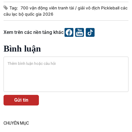
Tag:
700 vận động viên tranh tài
giải vô địch Pickleball các
Podcast
Góc nhìn VOV1
câu lạc bộ quốc gia 2026
Bình luận
10 phút Sự kiện - Luận bàn
Câu chuyện thời sự
Xem trên các nền tảng khác
Dòng chảy sự kiện
Đối thoại
Bình luận
Diễn đàn chủ nhật
Chuyện đêm
CHUYÊN MỤC