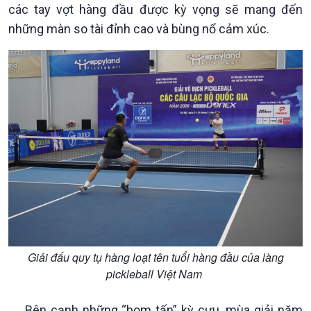
Nam
các tay vợt hàng đầu được kỳ vọng sẽ mang đến
những màn so tài đỉnh cao và bùng nổ cảm xúc.
Giải đấu quy tụ hàng loạt tên tuổi hàng đầu của làng
Xã hội
Khoa học & Công nghệ
pickleball Việt Nam
Tin Đời sống & Xã hội
Tin Khoa học & Công nghệ
360 độ Sức khỏe
Kết nối công nghệ
Bên cạnh những “bom tấn” kỳ cựu, mùa giải năm