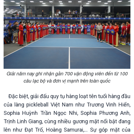
Giải năm nay ghi nhận gần 700 vận động viên đến từ 100
Kinh tế
Nông nghiệp & Biển đảo
câu lạc bộ và đơn vị mạnh trên toàn quốc
Tin Kinh tế
Tin Nông nghiệp & Biển
Trước giờ mở cửa
đảo
Đặc biệt, giải đấu quy tụ hàng loạt tên tuổi hàng đầu
Dòng chảy Kinh tế
Mùa vàng
của làng pickleball Việt Nam như Trương Vinh Hiển,
Sức sống hàng Việt
Biển đảo Việt Nam
Sophia Huỳnh Trần Ngọc Nhi, Sophia Phương Anh,
Khởi nghiệp
Tâm tình biên giới và hải
Trịnh Linh Giang, cùng nhiều gương mặt nổi bật đang
Tuyên chiến với gian lận
đảo
lên như Đạt Trố, Hoàng Samurai,… Sự góp mặt của
thương mại
Tìm hiểu biển, đảo Việt