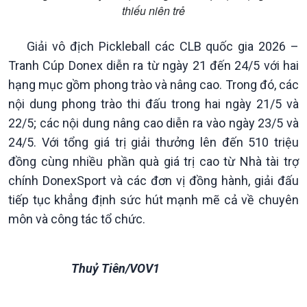
thiếu niên trẻ
Văn hoá & Du lịch
Multimedia
Tin Văn hoá & Du lịch
Ảnh
Giải vô địch Pickleball các CLB quốc gia 2026 –
Chát với người nổi tiếng
Video
Câu chuyện Thể thao
Infographic
Tranh Cúp Donex diễn ra từ ngày 21 đến 24/5 với hai
E-Magazine
hạng mục gồm phong trào và nâng cao. Trong đó, các
nội dung phong trào thi đấu trong hai ngày 21/5 và
22/5; các nội dung nâng cao diễn ra vào ngày 23/5 và
24/5. Với tổng giá trị giải thưởng lên đến 510 triệu
đồng cùng nhiều phần quà giá trị cao từ Nhà tài trợ
chính DonexSport và các đơn vị đồng hành, giải đấu
tiếp tục khẳng định sức hút mạnh mẽ cả về chuyên
môn và công tác tổ chức.
Thuỷ Tiên/VOV1