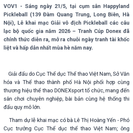
VOV1 - Sáng ngày 21/5, tại cụm sân Happyland
Pickleball (139 Đàm Quang Trung, Long Biên, Hà
Nội), Lễ khai mạc Giải vô địch Pickleball các câu
Giới thiệu
Thời sự
lạc bộ quốc gia năm 2026 – Tranh Cúp Donex đã
Thời sự 6h
chính thức diễn ra, mở ra chuỗi ngày tranh tài khốc
Thời sự 12h
liệt và hấp dẫn nhất mùa hè năm nay.
Thời sự 18h
Thời sự 21h30
Bản tin
Chuyên mục
Giải đấu do Cục Thể dục Thể thao Việt Nam, Sở Văn
Theo dòng Thời sự
hóa và Thể thao thành phố Hà Nội phối hợp cùng
thương hiệu thể thao DONEXsport tổ chức, mang đến
sân chơi chuyên nghiệp, bài bản cùng hệ thống thi
đấu quy mô lớn.
Tham dự lễ khai mạc có bà Lê Thị Hoàng Yến - Phó
Cục trưởng Cục Thể dục thể thao Việt Nam; ông