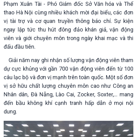
Phạm Xuân Tài - Phó Giám đốc Sở Văn hóa và Thể
thao Hà Nội cùng nhiều khách mời đại biểu, các đơn
vị tài trợ và cơ quan truyền thông báo chí. Sự kiện
ngay lập tức thu hút đông đảo khán giả, vận động
viên và giới chuyên môn trong ngày khai mạc và thi
đấu đầu tiên.
Chính trị
Thế giới
Giải năm nay ghi nhận số lượng vận động viên tham
Tin Chính trị
Tin thế giới
dự cực khủng với gần 700 vận động viên đến từ 100
Chính phủ với người dân
Vấn đề quốc tế
câu lạc bộ và đơn vị mạnh trên toàn quốc. Một số đơn
Quốc hội với cử tri
Hồ sơ sự kiện quốc tế
Xây dựng đảng
Thế giới & Việt Nam
vị sở hữu chất lượng chuyên môn cao như Công an
Đảng trong cuộc sống
Biên cương - Một dải vững
Nhân dân, Đà Nẵng, Lào Cai, Zocker, Soxter,… mang
Nhận diện sự thật
bền
đến bầu không khí cạnh tranh hấp dẫn ở mọi nội
Pháp luật và đời sống
dung.