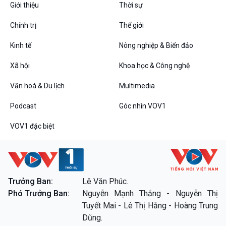
Giới thiệu
Thời sự
Chính trị
Thế giới
Kinh tế
Nông nghiệp & Biển đảo
VOV1 đặc biệt
Xã hội
Khoa học & Công nghệ
Thanh âm ký sự
Chân dung cuộc sống
Văn hoá & Du lịch
Multimedia
Các chương trình đặc biệt
Podcast
Góc nhìn VOV1
VOV1 đặc biệt
Trưởng Ban:
Lê Văn Phúc.
Phó Trưởng Ban:
Nguyễn Mạnh Thắng - Nguyễn Thị
Tuyết Mai - Lê Thị Hằng - Hoàng Trung
Dũng.