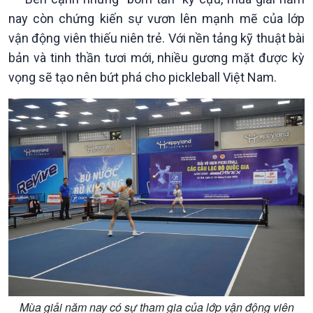
Chuyển đổi Xanh
Sống chung với biến đổi
nay còn chứng kiến sự vươn lên mạnh mẽ của lớp
Tài nguyên và Môi trường
khí hậu
Chuyên gia của bạn
vận động viên thiếu niên trẻ. Với nền tảng kỹ thuật bài
Xã hội chuyển động
bản và tinh thần tươi mới, nhiều gương mặt được kỳ
Bước chân đến trường
vọng sẽ tạo nên bứt phá cho pickleball Việt Nam.
Mùa giải năm nay có sự tham gia của lớp vận động viên