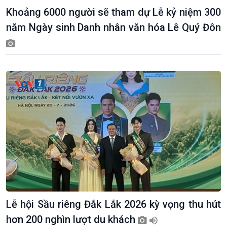
Sức sống hàng Việt
Biển đảo Việt Nam
Khoảng 6000 người sẽ tham dự Lễ kỷ niệm 300
Khởi nghiệp
Tâm tình biên giới và hải
năm Ngày sinh Danh nhân văn hóa Lê Quý Đôn
Tuyên chiến với gian lận
đảo
thương mại
Tìm hiểu biển, đảo Việt
Nam
Lễ hội Sầu riêng Đắk Lắk 2026 kỳ vọng thu hút
hơn 200 nghìn lượt du khách