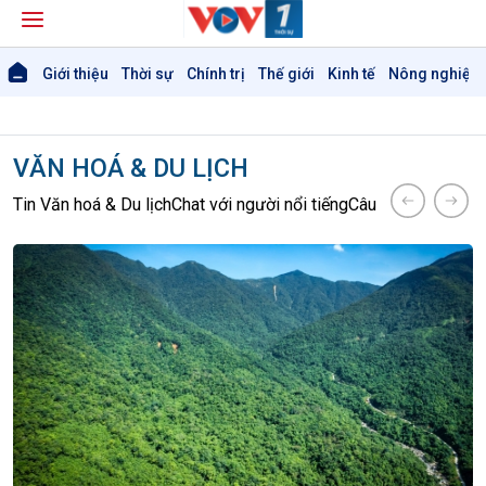
Giới thiệu
Thời sự
Chính trị
Thế giới
Kinh tế
Nông nghiệp 
VĂN HOÁ & DU LỊCH
Tin Văn hoá & Du lịch
Chat với người nổi tiếng
Câu chuyện Thể th