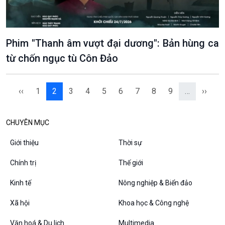
Phim "Thanh âm vượt đại dương": Bản hùng ca
từ chốn ngục tù Côn Đảo
‹‹
1
2
3
4
5
6
7
8
9
…
››
CHUYÊN MỤC
Giới thiệu
Thời sự
Chính trị
Thế giới
Kinh tế
Nông nghiệp & Biển đảo
Xã hội
Khoa học & Công nghệ
Văn hoá & Du lịch
Multimedia