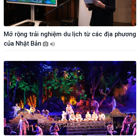
Mở rộng trải nghiệm du lịch từ các địa phương
Giới thiệu
Thời sự
của Nhật Bản
Thời sự 6h
Thời sự 12h
Thời sự 18h
Thời sự 21h30
Bản tin
Chuyên mục
Theo dòng Thời sự