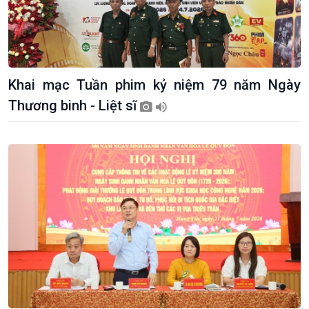
Khai mạc Tuần phim kỷ niệm 79 năm Ngày
Thương binh - Liệt sĩ
Kinh tế
Nông nghiệp & Biển đảo
Tin Kinh tế
Tin Nông nghiệp & Biển
Trước giờ mở cửa
đảo
Dòng chảy Kinh tế
Mùa vàng