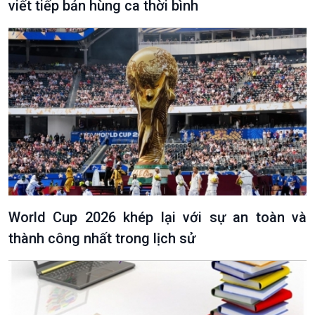
viết tiếp bản hùng ca thời bình
Văn hoá & Du lịch
Multimedia
Tin Văn hoá & Du lịch
Ảnh
Chát với người nổi tiếng
Video
Câu chuyện Thể thao
Infographic
E-Magazine
World Cup 2026 khép lại với sự an toàn và
thành công nhất trong lịch sử