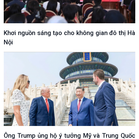
Khơi nguồn sáng tạo cho không gian đô thị Hà
Nội
Podcast
Góc nhìn VOV1
Bình luận
10 phút Sự kiện - Luận bàn
Câu chuyện thời sự
Dòng chảy sự kiện
Đối thoại
Diễn đàn chủ nhật
Chuyện đêm
Ông Trump ủng hộ ý tưởng Mỹ và Trung Quốc