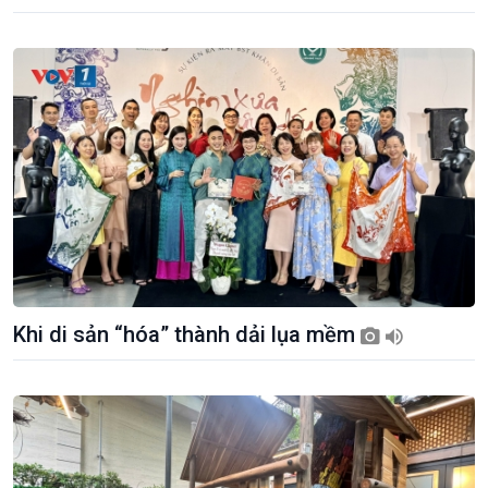
Tuyên chiến với gian lận
đảo
thương mại
Tìm hiểu biển, đảo Việt
Nam
Khi di sản “hóa” thành dải lụa mềm