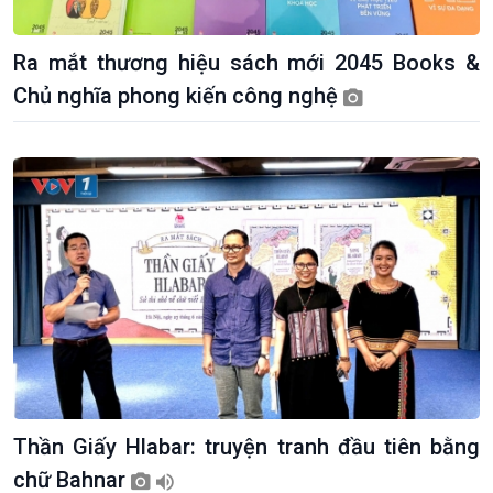
Ra mắt thương hiệu sách mới 2045 Books &
Chủ nghĩa phong kiến công nghệ
Kinh tế
Nông nghiệp & Biển đảo
Tin Kinh tế
Tin Nông nghiệp & Biển
Trước giờ mở cửa
đảo
Dòng chảy Kinh tế
Mùa vàng
Thần Giấy Hlabar: truyện tranh đầu tiên bằng
Sức sống hàng Việt
Biển đảo Việt Nam
Khởi nghiệp
Tâm tình biên giới và hải
chữ Bahnar