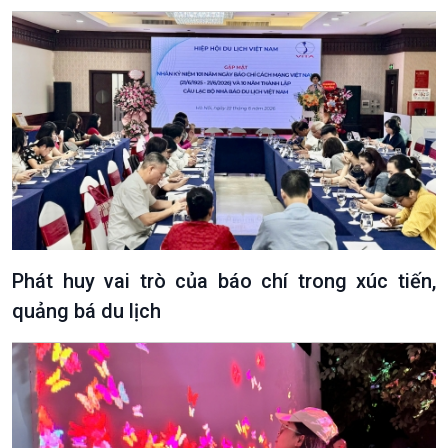
Podcast
Góc nhìn VOV1
Bình luận
10 phút Sự kiện - Luận bàn
Câu chuyện thời sự
Dòng chảy sự kiện
Đối thoại
Diễn đàn chủ nhật
Phát huy vai trò của báo chí trong xúc tiến,
Chuyện đêm
quảng bá du lịch