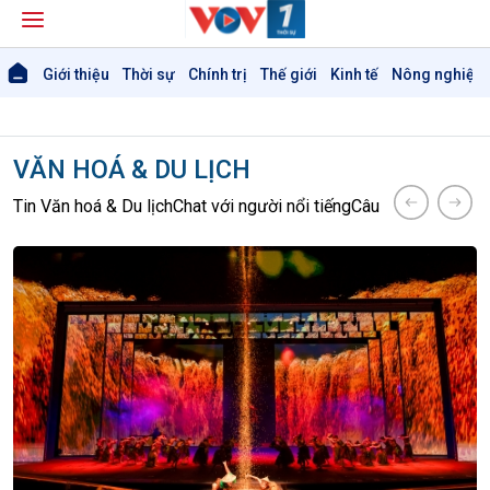
Giới thiệu
Thời sự
Chính trị
Thế giới
Kinh tế
Nông nghiệp 
VĂN HOÁ & DU LỊCH
Tin Văn hoá & Du lịch
Chat với người nổi tiếng
Câu chuyện Thể th