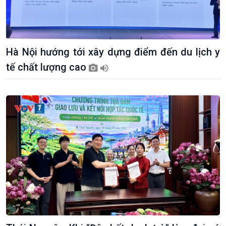
Hà Nội hướng tới xây dựng điểm đến du lịch y
Giới thiệu
Thời sự
tế chất lượng cao
Thời sự 6h
Thời sự 12h
Thời sự 18h
Thời sự 21h30
Bản tin
Chuyên mục
Theo dòng Thời sự