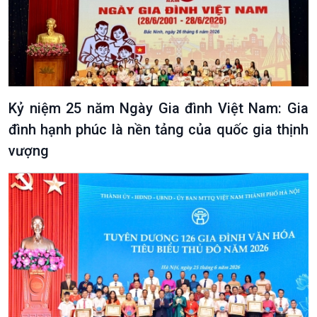
Văn hoá & Du lịch
Multimedia
Tin Văn hoá & Du lịch
Ảnh
Chát với người nổi tiếng
Video
Kỷ niệm 25 năm Ngày Gia đình Việt Nam: Gia
Câu chuyện Thể thao
Infographic
đình hạnh phúc là nền tảng của quốc gia thịnh
E-Magazine
vượng