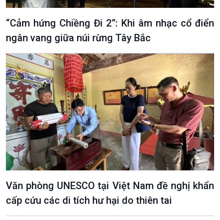
“Cảm hứng Chiềng Đi 2”: Khi âm nhạc cổ điển
ngân vang giữa núi rừng Tây Bắc
VOV1 đặc biệt
Thanh âm ký sự
Chân dung cuộc sống
Các chương trình đặc biệt
Văn phòng UNESCO tại Việt Nam đề nghị khẩn
cấp cứu các di tích hư hại do thiên tai