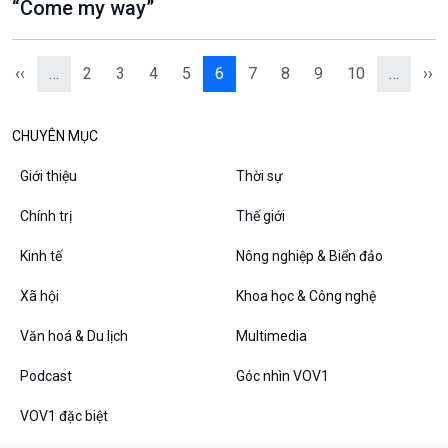
“Come my way”
‹‹
…
2
3
4
5
6
7
8
9
10
…
››
CHUYÊN MỤC
Giới thiệu
Thời sự
Chính trị
Thế giới
Kinh tế
Nông nghiệp & Biển đảo
Xã hội
Khoa học & Công nghệ
Văn hoá & Du lịch
Multimedia
Podcast
Góc nhìn VOV1
VOV1 đặc biệt