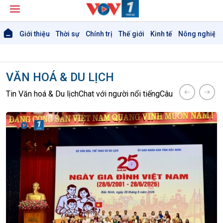
Giới thiệu
Thời sự
Chính trị
Thế giới
Kinh tế
Nông nghiệp 
VĂN HOÁ & DU LỊCH
Tin Văn hoá & Du lịch
Chat với người nổi tiếng
Câu chuyện Thể th