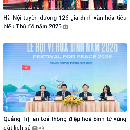
Hà Nội tuyên dương 126 gia đình văn hóa tiêu
biểu Thủ đô năm 2026
Giới thiệu
Thời sự
Thời sự 6h
Thời sự 12h
Thời sự 18h
Thời sự 21h30
Bản tin
Chuyên mục
Theo dòng Thời sự
Quảng Trị lan toả thông điệp hoà bình từ vùng
đất lịch sử