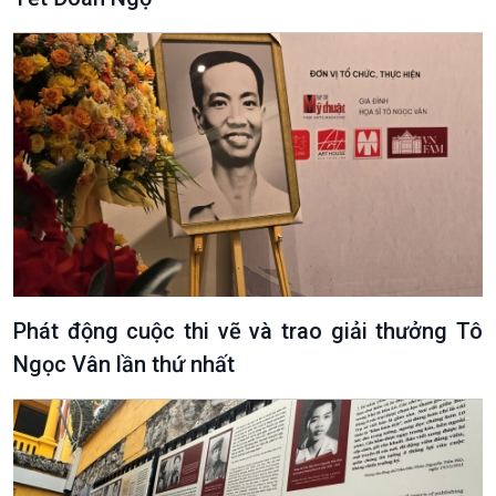
Podcast
Góc nhìn VOV1
Bình luận
10 phút Sự kiện - Luận bàn
Câu chuyện thời sự
Dòng chảy sự kiện
Đối thoại
Phát động cuộc thi vẽ và trao giải thưởng Tô
Diễn đàn chủ nhật
Ngọc Vân lần thứ nhất
Chuyện đêm