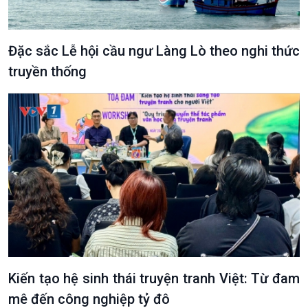
Xã hội
Khoa học & Công nghệ
Tin Đời sống & Xã hội
Tin Khoa học & Công nghệ
360 độ Sức khỏe
Kết nối công nghệ
Đặc sắc Lễ hội cầu ngư Làng Lò theo nghi thức
Chuyển đổi Xanh
Sống chung với biến đổi
truyền thống
Tài nguyên và Môi trường
khí hậu
Chuyên gia của bạn
Xã hội chuyển động
Bước chân đến trường
Kiến tạo hệ sinh thái truyện tranh Việt: Từ đam
mê đến công nghiệp tỷ đô