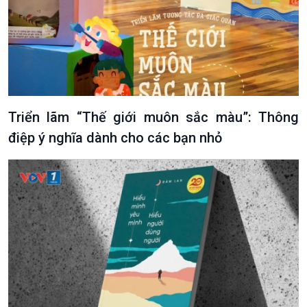
Văn hoá & Du lịch
Multimedia
Tin Văn hoá & Du lịch
Ảnh
Triển lãm “Thế giới muôn sắc màu”: Thông
Chát với người nổi tiếng
Video
Câu chuyện Thể thao
Infographic
điệp ý nghĩa dành cho các bạn nhỏ
E-Magazine