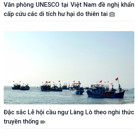
Văn phòng UNESCO tại Việt Nam đề nghị khẩn
cấp cứu các di tích hư hại do thiên tai
Kinh tế
Nông nghiệp & Biển đảo
Tin Kinh tế
Tin Nông nghiệp & Biển
Đặc sắc Lễ hội cầu ngư Làng Lò theo nghi thức
Trước giờ mở cửa
đảo
truyền thống
Dòng chảy Kinh tế
Mùa vàng
Sức sống hàng Việt
Biển đảo Việt Nam