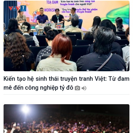
Khởi nghiệp
Tâm tình biên giới và hải
Tuyên chiến với gian lận
đảo
thương mại
Tìm hiểu biển, đảo Việt
Nam
Kiến tạo hệ sinh thái truyện tranh Việt: Từ đam
mê đến công nghiệp tỷ đô