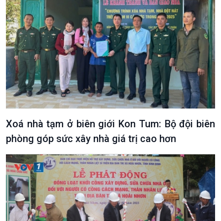
Podcast
Góc nhìn VOV1
Bình luận
10 phút Sự kiện - Luận bàn
Câu chuyện thời sự
Dòng chảy sự kiện
Đối thoại
Diễn đàn chủ nhật
Xoá nhà tạm ở biên giới Kon Tum: Bộ đội biên
Chuyện đêm
phòng góp sức xây nhà giá trị cao hơn