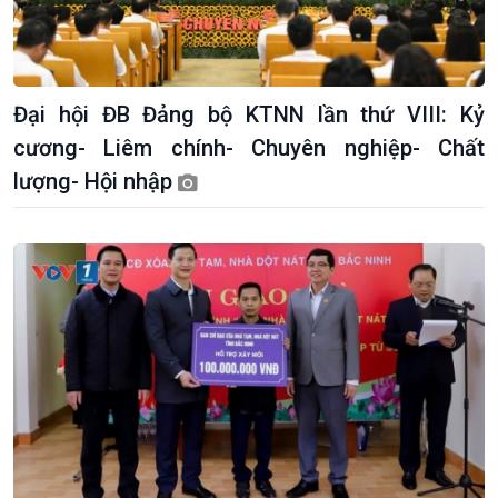
Giới thiệu
Thời sự
Đại hội ĐB Đảng bộ KTNN lần thứ VIII: Kỷ
Thời sự 6h
cương- Liêm chính- Chuyên nghiệp- Chất
Thời sự 12h
lượng- Hội nhập
Thời sự 18h
Thời sự 21h30
Bản tin
Chuyên mục
Theo dòng Thời sự