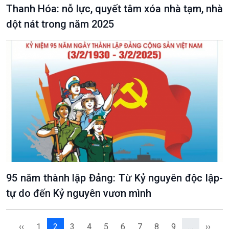
Thanh Hóa: nỗ lực, quyết tâm xóa nhà tạm, nhà
dột nát trong năm 2025
VOV1 đặc biệt
Thanh âm ký sự
Chân dung cuộc sống
Các chương trình đặc biệt
95 năm thành lập Đảng: Từ Kỷ nguyên độc lập-
tự do đến Kỷ nguyên vươn mình
‹‹
1
2
3
4
5
6
7
8
9
…
››