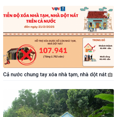
Chính trị
Thế giới
Tin Chính trị
Tin thế giới
Chính phủ với người dân
Vấn đề quốc tế
Quốc hội với cử tri
Hồ sơ sự kiện quốc tế
Cả nước chung tay xóa nhà tạm, nhà dột nát
Xây dựng đảng
Thế giới & Việt Nam
Đảng trong cuộc sống
Biên cương - Một dải vững
Nhận diện sự thật
bền
Pháp luật và đời sống