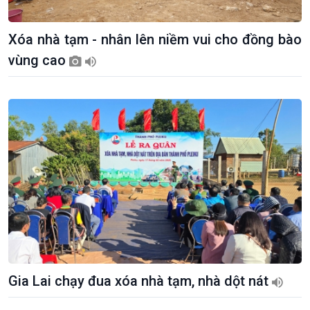
Xóa nhà tạm - nhân lên niềm vui cho đồng bào
vùng cao
Kinh tế
Nông nghiệp & Biển đảo
Tin Kinh tế
Tin Nông nghiệp & Biển
Trước giờ mở cửa
đảo
Dòng chảy Kinh tế
Mùa vàng
Sức sống hàng Việt
Biển đảo Việt Nam
Gia Lai chạy đua xóa nhà tạm, nhà dột nát
Khởi nghiệp
Tâm tình biên giới và hải
Tuyên chiến với gian lận
đảo