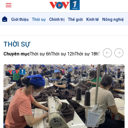
Giới thiệu
Thời sự
Chính trị
Thế giới
Kinh tế
Nông nghiệp 
THỜI SỰ
Chuyên mục
Thời sự 6h
Thời sự 12h
Thời sự 18h
Thời sự 21h30