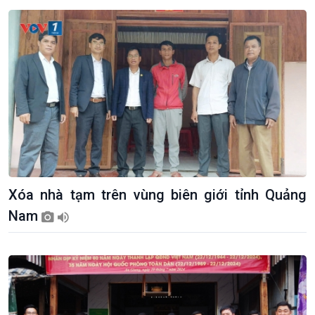
thương mại
Tìm hiểu biển, đảo Việt
Nam
Xóa nhà tạm trên vùng biên giới tỉnh Quảng
Nam