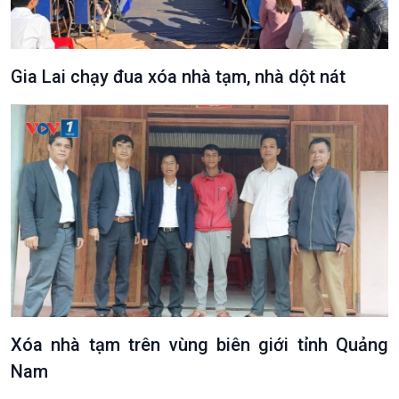
360 độ Sức khỏe
Kết nối công nghệ
Chuyển đổi Xanh
Sống chung với biến đổi
Tài nguyên và Môi trường
khí hậu
Gia Lai chạy đua xóa nhà tạm, nhà dột nát
Chuyên gia của bạn
Xã hội chuyển động
Bước chân đến trường
Xóa nhà tạm trên vùng biên giới tỉnh Quảng
Nam