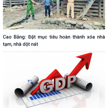
Văn hoá & Du lịch
Multimedia
Tin Văn hoá & Du lịch
Ảnh
Chát với người nổi tiếng
Video
Câu chuyện Thể thao
Infographic
Cao Bằng: Đặt mục tiêu hoàn thành xóa nhà
E-Magazine
tạm, nhà dột nát