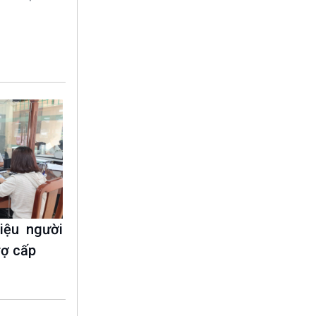
10 phút Sự kiện - Luận bàn
Câu chuyện thời sự
Dòng chảy sự kiện
Đối thoại
Diễn đàn chủ nhật
Chuyện đêm
iệu người
rợ cấp