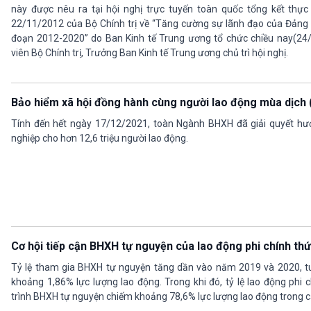
này được nêu ra tại hội nghị trực tuyến toàn quốc tổng kết thự
22/11/2012 của Bộ Chính trị về “Tăng cường sự lãnh đạo của Đảng 
đoạn 2012-2020” do Ban Kinh tế Trung ương tổ chức chiều nay(24/
viên Bộ Chính trị, Trưởng Ban Kinh tế Trung ương chủ trì hội nghị.
Bảo hiểm xã hội đồng hành cùng người lao động mùa dịch 
Tính đến hết ngày 17/12/2021, toàn Ngành BHXH đã giải quyết hư
nghiệp cho hơn 12,6 triệu người lao động.
Cơ hội tiếp cận BHXH tự nguyện của lao động phi chính th
Tỷ lệ tham gia BHXH tự nguyện tăng dần vào năm 2019 và 2020, tu
khoảng 1,86% lực lượng lao động. Trong khi đó, tỷ lệ lao động phi 
trình BHXH tự nguyện chiếm khoảng 78,6% lực lượng lao động trong c