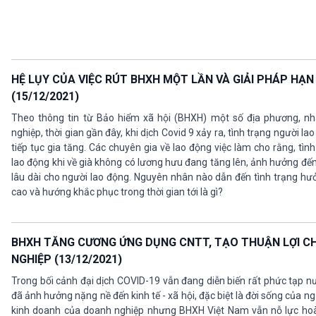
HỆ LỤY CỦA VIỆC RÚT BHXH MỘT LẦN VÀ GIẢI PHÁP HẠN
(15/12/2021)
Theo thông tin từ Bảo hiểm xã hội (BHXH) một số địa phương, nh
nghiệp, thời gian gần đây, khi dịch Covid 9 xảy ra, tình trạng người 
tiếp tục gia tăng. Các chuyên gia về lao động việc làm cho rằng, tìn
lao động khi về già không có lương hưu đang tăng lên, ảnh hưởng đế
lâu dài cho người lao động. Nguyên nhân nào dẫn đến tình trạng hư
cao và hướng khắc phục trong thời gian tới là gì?
BHXH TĂNG CƯƠNG ỨNG DỤNG CNTT, TẠO THUẬN LỢI C
NGHIỆP (13/12/2021)
Trong bối cảnh đại dịch COVID-19 vẫn đang diễn biến rất phức tạp nướ
đã ảnh hưởng nặng nề đến kinh tế - xã hội, đặc biệt là đời sống của ng
kinh doanh của doanh nghiệp nhưng BHXH Việt Nam vẫn nỗ lực hoà