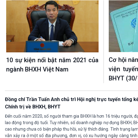
Cơ hội nâ
10 sự kiện nổi bật năm 2021 của
viện tuyế
ngành BHXH Việt Nam
BHYT (30/
Đồng chí Trần Tuấn Anh chủ trì Hội nghị trực tuyến tổng k
Chính trị về BHXH, BHYT
Đến cuối năm 2020, số người tham gia BHXH là hơn 16 triệu người, đạt
lao động trong độ tuổi. Tuy nhiên, số doanh nghiệp nợ đọng BHXH, BH
cao nhưng chưa có biện pháp thu hồi, xử lý thích đáng. Tình trạng lạ
vẫn xảy ra ở một số địa phương, đơn vị, có xu hướng ngày càng tinh v