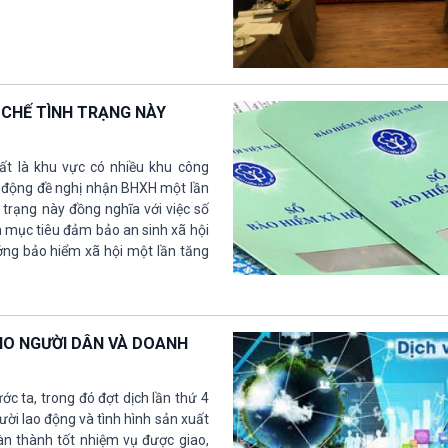
 CHẾ TÌNH TRẠNG NÀY
ất là khu vực có nhiều khu công
lao động đề nghị nhận BHXH một lần
h trạng này đồng nghĩa với việc số
n mục tiêu đảm bảo an sinh xã hội
ởng bảo hiểm xã hội một lần tăng
HO NGƯỜI DÂN VÀ DOANH
c ta, trong đó đợt dịch lần thứ 4
ười lao động và tình hình sản xuất
n thành tốt nhiệm vụ được giao,