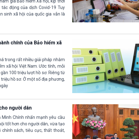
am gia Bảo hiểm Xã hội, kịp thời
 tác động của dịch Covid-19 Tuy
 sinh xã hội của quốc gia vẫn là
hành chính của Bảo hiểm xã
á trong rất nhiều giải pháp nhằm
m xã hội Việt Nam. Ước tính, mỗi
gần 100 triệu lượt hồ sơ. Riêng từ
 triệu hồ sơ. Ở một số địa phương,
 ngày
 cho người dân
m Minh Chính nhấn mạnh yêu cầu
ội tốt hơn cho người dân, vừa tạo
chính sách, tiêu cực, thất thoát,