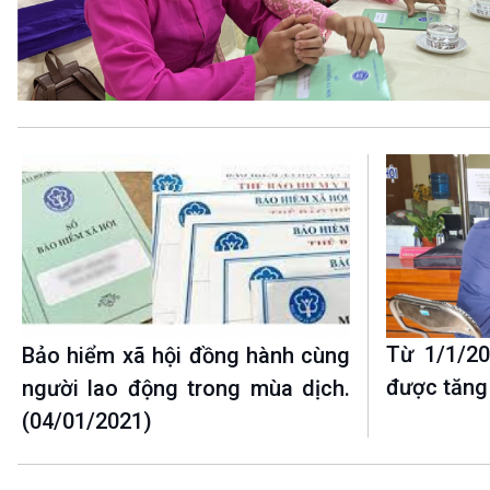
360 độ Sức khỏe
Kết nối công nghệ
Chuyển đổi Xanh
Sống chung với biến đổi
Tài nguyên và Môi trường
khí hậu
Chuyên gia của bạn
Xã hội chuyển động
Bước chân đến trường
VOV1 đặc biệt
Thanh âm ký sự
Chân dung cuộc sống
Các chương trình đặc biệt
Từ 1/1/20
Bảo hiểm xã hội đồng hành cùng
được tăng 
người lao động trong mùa dịch.
(04/01/2021)