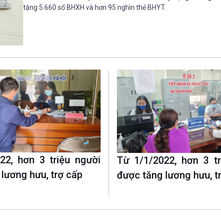
Chát với người nổi tiếng
Video
tặng 5.660 sổ BHXH và hơn 95 nghìn thẻ BHYT.
Câu chuyện Thể thao
Infographic
E-Magazine
22, hơn 3 triệu người
Từ 1/1/2022, hơn 3 tr
lương hưu, trợ cấp
được tăng lương hưu, t