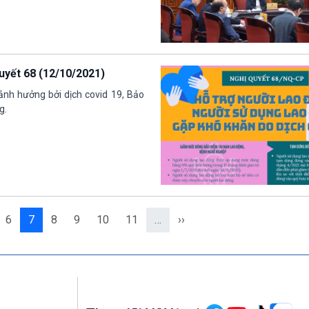
quyết 68 (12/10/2021)
ảnh hưởng bởi dịch covid 19, Bảo
g.
6
7
8
9
10
11
…
››