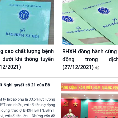
ng cao chất lượng bệnh
BHXH đồng hành cùng 
n dưới khi thông tuyến
động trong dịc
12/2021)
(27/12/2021)
ết Nghị quyết số 21 của Bộ
 tỷ lệ bao phủ là 33,5% lực lượng
YT còn nhiều, với số tiền nợ đọng
m dụng, trục lợi BHXH, BHTN, BHYT
i, với số tiền lớn…. Những vấn đề