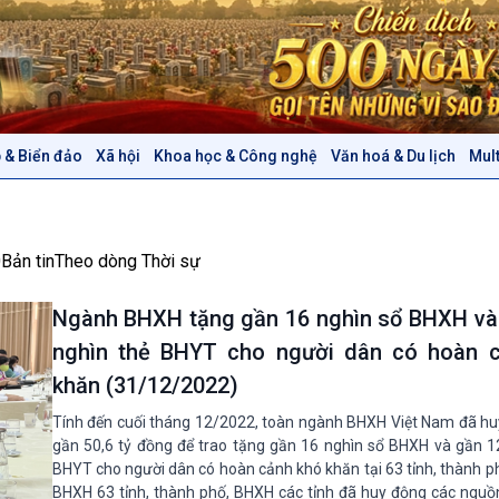
 & Biển đảo
Xã hội
Khoa học & Công nghệ
Văn hoá & Du lịch
Mul
Chính trị
Thế giới
Tin Chính trị
Tin thế giới
Chính phủ với người dân
Vấn đề quốc tế
0
Bản tin
Theo dòng Thời sự
Quốc hội với cử tri
Hồ sơ sự kiện quốc tế
Xây dựng đảng
Thế giới & Việt Nam
Ngành BHXH tặng gần 16 nghìn sổ BHXH và
Đảng trong cuộc sống
Biên cương - Một dải vững
nghìn thẻ BHYT cho người dân có hoàn 
Nhận diện sự thật
bền
Pháp luật và đời sống
khăn (31/12/2022)
Tính đến cuối tháng 12/2022, toàn ngành BHXH Việt Nam đã h
gần 50,6 tỷ đồng để trao tặng gần 16 nghìn sổ BHXH và gần 1
Văn hoá & Du lịch
Multimedia
BHYT cho người dân có hoàn cảnh khó khăn tại 63 tỉnh, thành ph
Tin Văn hoá & Du lịch
Ảnh
BHXH 63 tỉnh, thành phố, BHXH các tỉnh đã huy động các nguồn 