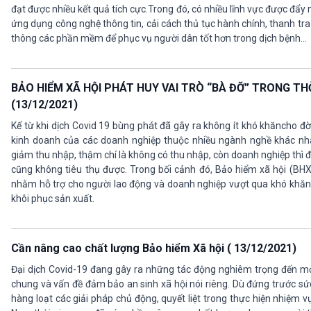
đạt được nhiều kết quả tích cực.Trong đó, có nhiều lĩnh vực được đẩy
ứng dụng công nghệ thông tin, cải cách thủ tục hành chính, thanh tra đ
thông các phần mềm để phục vụ người dân tốt hơn trong dịch bệnh…
BẢO HIỂM XÃ HỘI PHÁT HUY VAI TRÒ “BÀ ĐỠ” TRONG TH
(13/12/2021)
Kể từ khi dịch Covid 19 bùng phát đã gây ra không ít khó khăncho đ
kinh doanh của các doanh nghiệp thuộc nhiều ngành nghề khác nha
giảm thu nhập, thậm chí là không có thu nhập, còn doanh nghiệp thì đ
cũng không tiêu thụ được. Trong bối cảnh đó, Bảo hiểm xã hội (BHX
nhằm hỗ trợ cho người lao động và doanh nghiệp vượt qua khó khăn
khôi phục sản xuất.
Cần nâng cao chất lượng Bảo hiểm Xã hội ( 13/12/2021)
Đại dịch Covid-19 đang gây ra những tác động nghiêm trọng đến mọi
chung và vấn đề đảm bảo an sinh xã hội nói riêng. Dù đứng trước sức 
hàng loạt các giải pháp chủ động, quyết liệt trong thực hiện nhiệm 