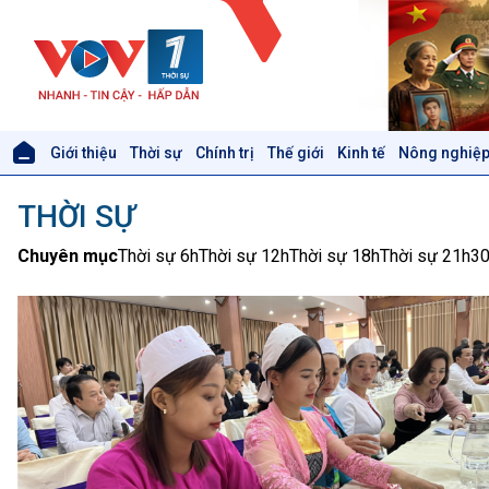
Giới thiệu
Thời sự
Chính trị
Thế giới
Kinh tế
Nông nghiệp
Giới thiệu
Thời sự
THỜI SỰ
Thời sự 6h
Thời sự 12h
Chuyên mục
Thời sự 6h
Thời sự 12h
Thời sự 18h
Thời sự 21h3
Thời sự 18h
Thời sự 21h30
Bản tin
Chuyên mục
Theo dòng Thời sự
Xã hội
Khoa học & Công nghệ
Tin Đời sống & Xã hội
Tin Khoa học & Công nghệ