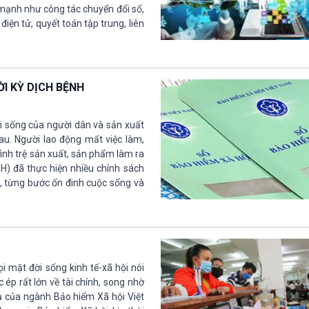
 mạnh như công tác chuyển đổi số,
iện tử, quyết toán tập trung, liên
ỜI KỲ DỊCH BỆNH
ời sống của người dân và sản xuất
u. Người lao động mất việc làm,
ình trệ sản xuất, sản phẩm làm ra
H) đã thực hiện nhiều chính sách
, từng bước ổn đinh cuộc sống và
 mặt đời sống kinh tế-xã hội nói
ép rất lớn về tài chính, song nhờ
vụ của ngành Bảo hiểm Xã hội Việt