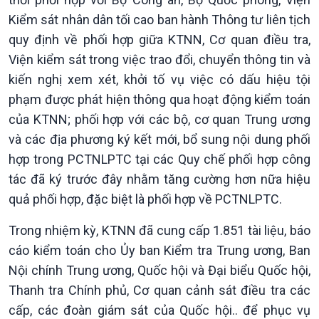
Kiểm sát nhân dân tối cao ban hành Thông tư liên tịch
quy định về phối hợp giữa KTNN, Cơ quan điều tra,
Viện kiểm sát trong việc trao đổi, chuyển thông tin và
kiến nghị xem xét, khởi tố vụ việc có dấu hiệu tội
phạm được phát hiện thông qua hoạt động kiểm toán
của KTNN; phối hợp với các bộ, cơ quan Trung ương
và các địa phương ký kết mới, bổ sung nội dung phối
Văn hoá & Du lịch
Multimedia
hợp trong PCTNLPTC tại các Quy chế phối hợp công
Tin Văn hoá & Du lịch
Ảnh
tác đã ký trước đây nhằm tăng cường hơn nữa hiệu
Chát với người nổi tiếng
Video
quả phối hợp, đặc biệt là phối hợp về PCTNLPTC.
Câu chuyện Thể thao
Infographic
E-Magazine
Trong nhiệm kỳ, KTNN đã cung cấp 1.851 tài liệu, báo
cáo kiểm toán cho Ủy ban Kiểm tra Trung ương, Ban
Nội chính Trung ương, Quốc hội và Đại biểu Quốc hội,
Thanh tra Chính phủ, Cơ quan cảnh sát điều tra các
cấp, các đoàn giám sát của Quốc hội.. để phục vụ