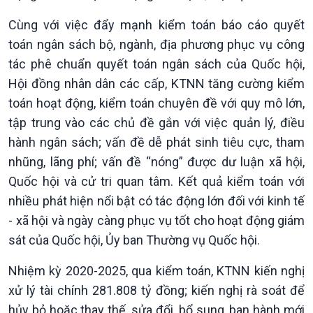
Cùng với việc đẩy mạnh kiểm toán báo cáo quyết
toán ngân sách bộ, ngành, địa phương phục vụ công
Xã hội
Khoa học & Công nghệ
tác phê chuẩn quyết toán ngân sách của Quốc hội,
Tin Đời sống & Xã hội
Tin Khoa học & Công nghệ
Hội đồng nhân dân các cấp, KTNN tăng cường kiểm
360 độ Sức khỏe
Kết nối công nghệ
toán hoạt động, kiểm toán chuyên đề với quy mô lớn,
Chuyển đổi Xanh
Sống chung với biến đổi
tập trung vào các chủ đề gắn với việc quản lý, điều
Tài nguyên và Môi trường
khí hậu
hành ngân sách; vấn đề dễ phát sinh tiêu cực, tham
Chuyên gia của bạn
nhũng, lãng phí; vấn đề “nóng” được dư luận xã hội,
Xã hội chuyển động
Bước chân đến trường
Quốc hội và cử tri quan tâm. Kết quả kiểm toán với
nhiều phát hiện nổi bật có tác động lớn đối với kinh tế
- xã hội và ngày càng phục vụ tốt cho hoạt động giám
sát của Quốc hội, Ủy ban Thường vụ Quốc hội.
Nhiệm kỳ 2020-2025, qua kiểm toán, KTNN kiến nghị
xử lý tài chính 281.808 tỷ đồng; kiến nghị rà soát để
hủy bỏ hoặc thay thế, sửa đổi, bổ sung, ban hành mới