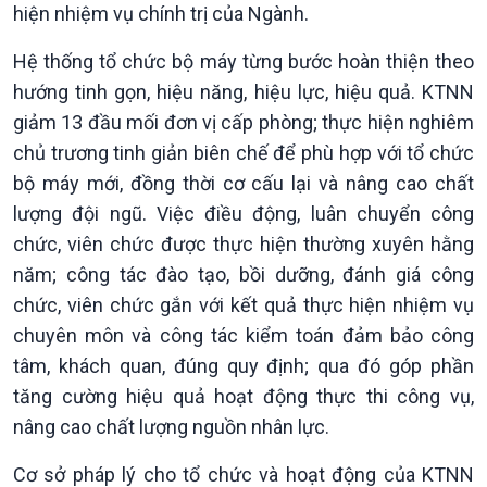
hiện nhiệm vụ chính trị của Ngành.
Hệ thống tổ chức bộ máy từng bước hoàn thiện theo
hướng tinh gọn, hiệu năng, hiệu lực, hiệu quả. KTNN
giảm 13 đầu mối đơn vị cấp phòng; thực hiện nghiêm
chủ trương tinh giản biên chế để phù hợp với tổ chức
bộ máy mới, đồng thời cơ cấu lại và nâng cao chất
lượng đội ngũ. Việc điều động, luân chuyển công
chức, viên chức được thực hiện thường xuyên hằng
năm; công tác đào tạo, bồi dưỡng, đánh giá công
chức, viên chức gắn với kết quả thực hiện nhiệm vụ
chuyên môn và công tác kiểm toán đảm bảo công
tâm, khách quan, đúng quy định; qua đó góp phần
tăng cường hiệu quả hoạt động thực thi công vụ,
Kinh tế
Nông nghiệp & Biển đảo
nâng cao chất lượng nguồn nhân lực.
Tin Kinh tế
Tin Nông nghiệp & Biển
Trước giờ mở cửa
đảo
Cơ sở pháp lý cho tổ chức và hoạt động của KTNN