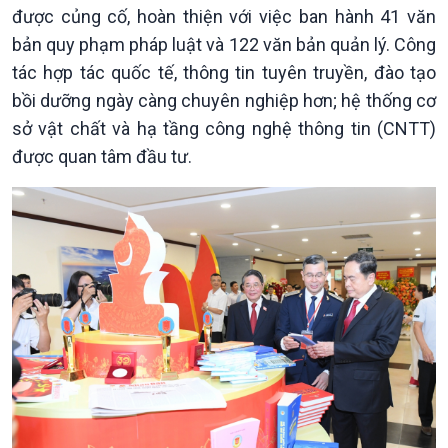
Dòng chảy Kinh tế
Mùa vàng
được củng cố, hoàn thiện với việc ban hành 41 văn
Sức sống hàng Việt
Biển đảo Việt Nam
bản quy phạm pháp luật và 122 văn bản quản lý. Công
Khởi nghiệp
Tâm tình biên giới và hải
tác hợp tác quốc tế, thông tin tuyên truyền, đào tạo
Tuyên chiến với gian lận
đảo
bồi dưỡng ngày càng chuyên nghiệp hơn; hệ thống cơ
thương mại
Tìm hiểu biển, đảo Việt
sở vật chất và hạ tầng công nghệ thông tin (CNTT)
Nam
được quan tâm đầu tư.