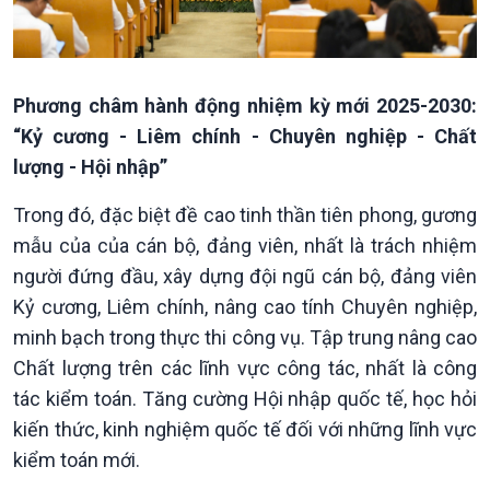
Phương châm hành động nhiệm kỳ mới 2025-2030:
“Kỷ cương - Liêm chính - Chuyên nghiệp - Chất
lượng - Hội nhập”
Trong đó, đặc biệt đề cao tinh thần tiên phong, gương
mẫu của của cán bộ, đảng viên, nhất là trách nhiệm
người đứng đầu, xây dựng đội ngũ cán bộ, đảng viên
Podcast
Góc nhìn VOV1
Kỷ cương, Liêm chính, nâng cao tính Chuyên nghiệp,
Bình luận
minh bạch trong thực thi công vụ. Tập trung nâng cao
10 phút Sự kiện - Luận bàn
Chất lượng trên các lĩnh vực công tác, nhất là công
Câu chuyện thời sự
tác kiểm toán. Tăng cường Hội nhập quốc tế, học hỏi
Dòng chảy sự kiện
Đối thoại
kiến thức, kinh nghiệm quốc tế đối với những lĩnh vực
Diễn đàn chủ nhật
kiểm toán mới.
Chuyện đêm