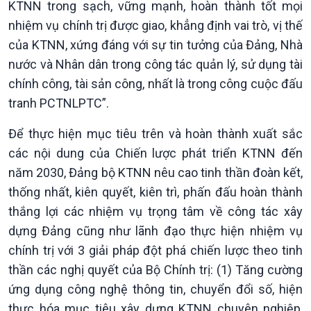
KTNN trong sạch, vững mạnh, hoàn thành tốt mọi
nhiệm vụ chính trị được giao, khẳng định vai trò, vị thế
của KTNN, xứng đáng với sự tin tưởng của Đảng, Nhà
nước và Nhân dân trong công tác quản lý, sử dụng tài
chính công, tài sản công, nhất là trong công cuộc đấu
tranh PCTNLPTC”.
Để thực hiện mục tiêu trên và hoàn thành xuất sắc
các nội dung của Chiến lược phát triển KTNN đến
năm 2030, Đảng bộ KTNN nêu cao tinh thần đoàn kết,
thống nhất, kiên quyết, kiên trì, phấn đấu hoàn thành
thắng lợi các nhiệm vụ trọng tâm về công tác xây
dựng Đảng cũng như lãnh đạo thực hiện nhiệm vụ
chính trị với 3 giải pháp đột phá chiến lược theo tinh
thần các nghị quyết của Bộ Chính trị: (1) Tăng cường
VOV1 đặc biệt
ứng dụng công nghệ thông tin, chuyển đổi số, hiện
Thanh âm ký sự
thực hóa mục tiêu xây dựng KTNN chuyên nghiệp,
Chân dung cuộc sống