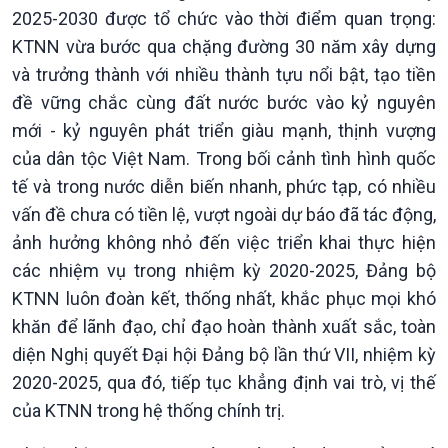
2025-2030 được tổ chức vào thời điểm quan trọng:
KTNN vừa bước qua chặng đường 30 năm xây dựng
và trưởng thành với nhiều thành tựu nổi bật, tạo tiền
đề vững chắc cùng đất nước bước vào kỷ nguyên
Giới thiệu
Thời sự
mới - kỷ nguyên phát triển giàu mạnh, thịnh vượng
Thời sự 6h
của dân tộc Việt Nam. Trong bối cảnh tình hình quốc
Thời sự 12h
tế và trong nước diễn biến nhanh, phức tạp, có nhiều
Thời sự 18h
vấn đề chưa có tiền lệ, vượt ngoài dự báo đã tác động,
Thời sự 21h30
ảnh hưởng không nhỏ đến việc triển khai thực hiện
Bản tin
các nhiệm vụ trong nhiệm kỳ 2020-2025, Đảng bộ
Chuyên mục
KTNN luôn đoàn kết, thống nhất, khắc phục mọi khó
Theo dòng Thời sự
khăn để lãnh đạo, chỉ đạo hoàn thành xuất sắc, toàn
diện Nghị quyết Đại hội Đảng bộ lần thứ VII, nhiệm kỳ
2020-2025, qua đó, tiếp tục khẳng định vai trò, vị thế
của KTNN trong hệ thống chính trị.