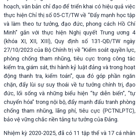
hoạch, văn bản chỉ đạo để triển khai có hiệu quả việc
thực hiện Chỉ thị số 05-CT/TW về “Đẩy mạnh học tập
và làm theo tư tưởng, đạo đức, phong cách Hồ Chí
Minh” gắn với thực hiện Nghị quyết Trung ương 4
(khóa XI, XII, XIII), Quy định số 131-QĐ/TW ngày
27/10/2023 của Bộ Chính trị về “Kiểm soát quyền lực,
phòng chống tham nhũng, tiêu cực trong công tác
kiểm tra, giám sát, thi hành kỷ luật đảng và trong hoạt
động thanh tra, kiểm toán”, qua đó góp phần ngăn
Chính trị
Thế giới
chặn, đẩy lùi sự suy thoái về tư tưởng chính trị, đạo
Tin Chính trị
Tin thế giới
đức, lối sống và những biểu hiện “tự diễn biến”, “tự
Chính phủ với người dân
Vấn đề quốc tế
chuyển hóa” trong nội bộ, đẩy mạnh đấu tranh phòng
Quốc hội với cử tri
Hồ sơ sự kiện quốc tế
Xây dựng đảng
Thế giới & Việt Nam
chống tham nhũng, lãng phí, tiêu cực (PCTNLPTC),
Đảng trong cuộc sống
Biên cương - Một dải vững
bảo vệ vững chắc nền tảng tư tưởng của Đảng.
Nhận diện sự thật
bền
Pháp luật và đời sống
Nhiệm kỳ 2020-2025, đã có 11 tập thể và 17 cá nhân