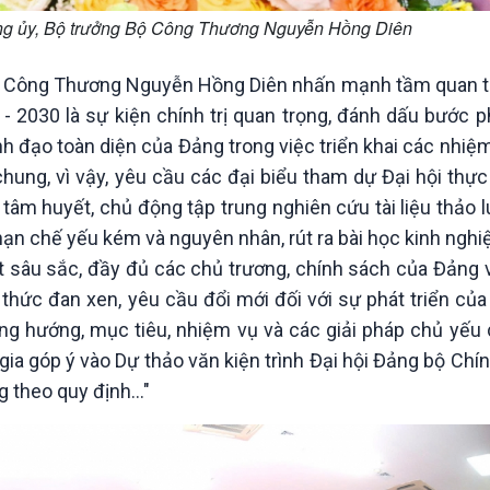
ảng ủy, Bộ trưởng Bộ Công Thương Nguyễn Hồng Diên
 Bộ Công Thương Nguyễn Hồng Diên nhấn mạnh tầm quan t
2030 là sự kiện chính trị quan trọng, đánh dấu bước ph
h đạo toàn diện của Đảng trong việc triển khai các nhiệm 
ng, vì vậy, yêu cầu các đại biểu tham dự Đại hội thực 
, tâm huyết, chủ động tập trung nghiên cứu tài liệu thảo 
ạn chế yếu kém và nguyên nhân, rút ra bài học kinh nghi
t sâu sắc, đầy đủ các chủ trương, chính sách của Đảng 
h thức đan xen, yêu cầu đổi mới đối với sự phát triển củ
ơng hướng, mục tiêu, nhiệm vụ và các giải pháp chủ yếu
m gia góp ý vào Dự thảo văn kiện trình Đại hội Đảng bộ Ch
 theo quy định..."