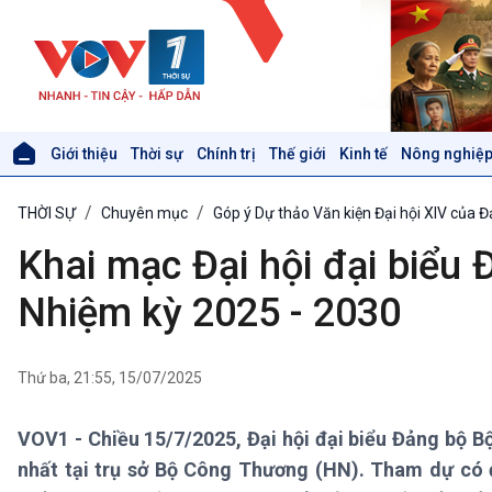
Giới thiệu
Thời sự
Chính trị
Thế giới
Kinh tế
Nông nghiệp
Giới thiệu
Thời sự
THỜI SỰ
Chuyên mục
Góp ý Dự thảo Văn kiện Đại hội XIV của 
Thời sự 6h
Thời sự 12h
Khai mạc Đại hội đại biểu 
Thời sự 18h
Thời sự 21h30
Nhiệm kỳ 2025 - 2030
Bản tin
Chuyên mục
Theo dòng Thời sự
Thứ ba, 21:55, 15/07/2025
VOV1 - Chiều 15/7/2025, Đại hội đại biểu Đảng bộ B
Xã hội
Khoa học & Công nghệ
nhất tại trụ sở Bộ Công Thương (HN). Tham dự có
Tin Đời sống & Xã hội
Tin Khoa học & Công nghệ