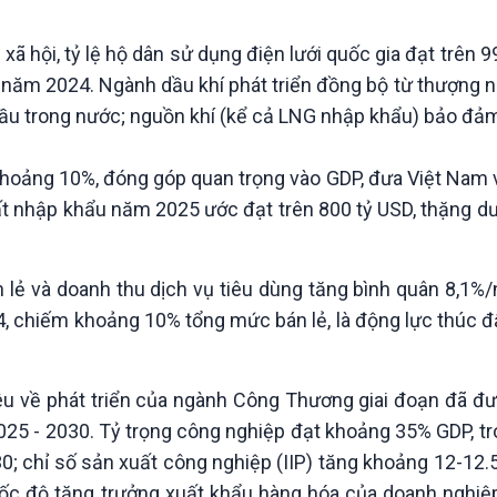
xã hội, tỷ lệ hộ dân sử dụng điện lưới quốc gia đạt trên 
ào năm 2024. Ngành dầu khí phát triển đồng bộ từ thượng
ầu trong nước; nguồn khí (kể cả LNG nhập khẩu) bảo đả
n khoảng 10%, đóng góp quan trọng vào GDP, đưa Việt Nam
uất nhập khẩu năm 2025 ước đạt trên 800 tỷ USD, thặng d
án lẻ và doanh thu dịch vụ tiêu dùng tăng bình quân 8,1
, chiếm khoảng 10% tổng mức bán lẻ, là động lực thúc đẩ
êu về phát triển của ngành Công Thương giai đoạn đã đư
025 - 2030. Tỷ trọng công nghiệp đạt khoảng 35% GDP, t
0; chỉ số sản xuất công nghiệp (IIP) tăng khoảng 12-12
tốc độ tăng trưởng xuất khẩu hàng hóa của doanh nghiệ