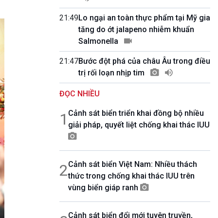
10 phút Sự kiện - Luận bàn
Câu chuyện thời sự
21:49
Lo ngại an toàn thực phẩm tại Mỹ gia
Dòng chảy sự kiện
tăng do ớt jalapeno nhiễm khuẩn
Đối thoại
Salmonella
Diễn đàn chủ nhật
21:47
Bước đột phá của châu Âu trong điều
Chuyện đêm
trị rối loạn nhịp tim
ĐỌC NHIỀU
Cảnh sát biển triển khai đồng bộ nhiều
1
giải pháp, quyết liệt chống khai thác IUU
Cảnh sát biển Việt Nam: Nhiều thách
2
thức trong chống khai thác IUU trên
vùng biển giáp ranh
Cảnh sát biển đổi mới tuyên truyền,