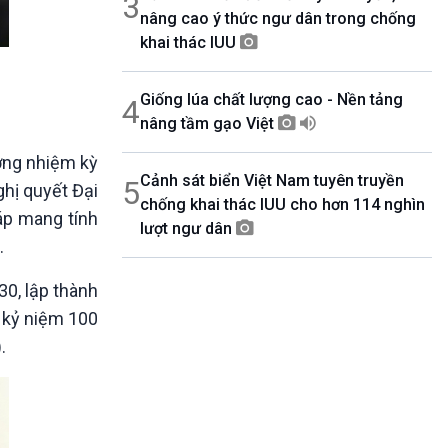
3
nâng cao ý thức ngư dân trong chống
khai thác IUU
Giống lúa chất lượng cao - Nền tảng
4
nâng tầm gạo Việt
ơng nhiệm kỳ
Cảnh sát biển Việt Nam tuyên truyền
5
ghị quyết Đại
chống khai thác IUU cho hơn 114 nghìn
áp mang tính
lượt ngư dân
.
30, lập thành
 kỷ niệm 100
.