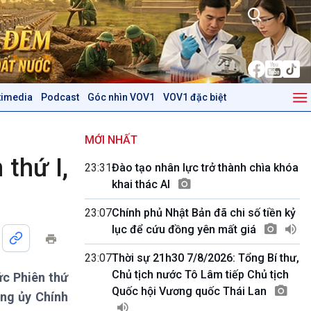
timedia
Podcast
Góc nhìn VOV1
VOV1 đặc biệt
Kinh tế
Nông nghiệp & Biển đảo
Tin Kinh tế
Tin Nông nghiệp & Biển
MỚI NHẤT
Trước giờ mở cửa
đảo
thứ I,
23:31
Đào tạo nhân lực trở thành chìa khóa
Dòng chảy Kinh tế
Mùa vàng
khai thác AI
Sức sống hàng Việt
Biển đảo Việt Nam
Khởi nghiệp
Tâm tình biên giới và hải
23:07
Chính phủ Nhật Bản đã chi số tiền kỷ
Tuyên chiến với gian lận
đảo
lục để cứu đồng yên mất giá
thương mại
Tìm hiểu biển, đảo Việt
Nam
23:07
Thời sự 21h30 7/8/2026: Tổng Bí thư,
Chủ tịch nước Tô Lâm tiếp Chủ tịch
ức Phiên thứ
Podcast
Góc nhìn VOV1
Quốc hội Vương quốc Thái Lan
ng ủy Chính
Bình luận