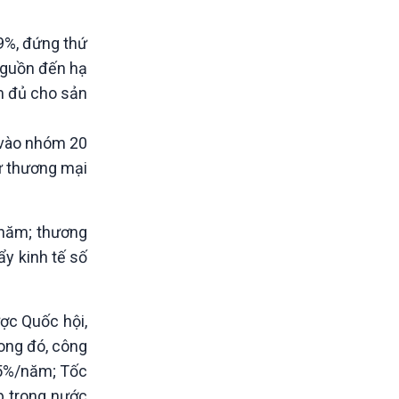
99%, đứng thứ
 nguồn đến hạ
m đủ cho sản
 vào nhóm 20
ư thương mại
%/năm; thương
y kinh tế số
ợc Quốc hội,
rong đó, công
.5%/năm; Tốc
p trong nước