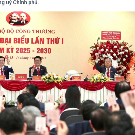
ng uỷ Chính phủ.
Chát với người nổi tiếng
Video
Câu chuyện Thể thao
Infographic
E-Magazine