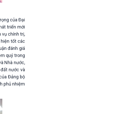
rọng của Đại
át triển mới
vụ chính trị,
hiện tốt các
luận đánh giá
ệm quý trong
và Nhà nước,
a đất nước và
 của Đảng bộ
ính phủ nhiệm