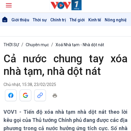
Giới thiệu
Thời sự
Chính trị
Thế giới
Kinh tế
Nông nghiệp 
THỜI SỰ
Chuyên mục
Xoá Nhà tạm - Nhà dột nát
Cả nước chung tay xóa
nhà tạm, nhà dột nát
Chủ nhật, 15:38, 23/02/2025
Giới thiệu
Thời sự
Thời sự 6h
Thời sự 12h
Thời sự 18h
VOV1 - Tiến độ xóa nhà tạm nhà dột nát theo lời
Thời sự 21h30
kêu gọi của Thủ tướng Chính phủ đang được các địa
Bản tin
phương trong cả nước hưởng ứng tích cực. Số nhà
Chuyên mục