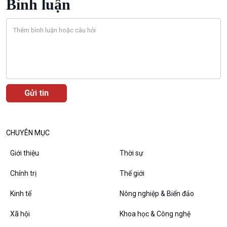
Bình luận
Bước chân đến trường
Văn hoá & Du lịch
Multimedia
Tin Văn hoá & Du lịch
Ảnh
Chát với người nổi tiếng
Video
Câu chuyện Thể thao
Infographic
E-Magazine
CHUYÊN MỤC
Giới thiệu
Thời sự
Chính trị
Thế giới
Podcast
Góc nhìn VOV1
Kinh tế
Nông nghiệp & Biển đảo
Bình luận
10 phút Sự kiện - Luận bàn
Xã hội
Khoa học & Công nghệ
Câu chuyện thời sự