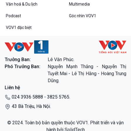
Dòng chảy sự kiện
Văn hoá & Du lịch
Multimedia
Đối thoại
Podcast
Góc nhìn VOV1
Diễn đàn chủ nhật
Chuyện đêm
VOV1 đặc biệt
Trưởng Ban:
Lê Văn Phúc.
VOV1 đặc biệt
Phó Trưởng Ban:
Nguyễn Mạnh Thắng - Nguyễn Thị
Thanh âm ký sự
Tuyết Mai - Lê Thị Hằng - Hoàng Trung
Chân dung cuộc sống
Dũng.
Các chương trình đặc biệt
Liên hệ
024 3936 5888 - 3825 5765.
43 Bà Triệu, Hà Nội.
© 2024. Toàn bộ bản quyền thuộc VOV1. Phát triển và vận
hành bởi SolidTech