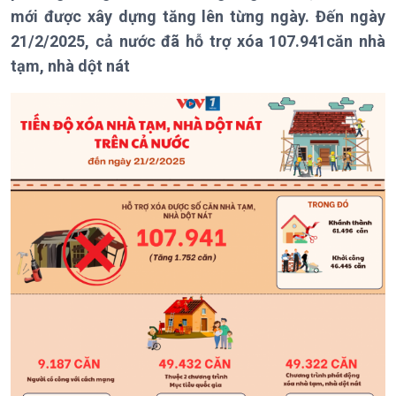
Theo dòng Thời sự
mới được xây dựng tăng lên từng ngày. Đến ngày
21/2/2025, cả nước đã hỗ trợ xóa 107.941căn nhà
tạm, nhà dột nát
Chính trị
Thế giới
Tin Chính trị
Tin thế giới
Chính phủ với người dân
Vấn đề quốc tế
Quốc hội với cử tri
Hồ sơ sự kiện quốc tế
Xây dựng đảng
Thế giới & Việt Nam
Đảng trong cuộc sống
Biên cương - Một dải vững
Nhận diện sự thật
bền
Pháp luật và đời sống
Kinh tế
Nông nghiệp & Biển đảo