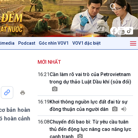
timedia
Podcast
Góc nhìn VOV1
VOV1 đặc biệt
Kinh tế
Nông nghiệp & Biển đảo
Tin Kinh tế
Tin Nông nghiệp & Biển
MỚI NHẤT
Trước giờ mở cửa
đảo
16:21
Cần làm rõ vai trò của Petrovietnam
Dòng chảy Kinh tế
Mùa vàng
trong dự thảo Luật Dầu khí (sửa đổi)
Sức sống hàng Việt
Biển đảo Việt Nam
Khởi nghiệp
Tâm tình biên giới và hải
Tuyên chiến với gian lận
đảo
16:19
Khơi thông nguồn lực đất đai từ sự
thương mại
Tìm hiểu biển, đảo Việt
đồng thuận của người dân
 cơ bản hoàn
Nam
có hoàn cảnh
16:08
Chuyển đổi bao bì: Từ yêu cầu tuân
Podcast
Góc nhìn VOV1
thủ đến động lực nâng cao năng lực
Bình luận
cạnh tranh