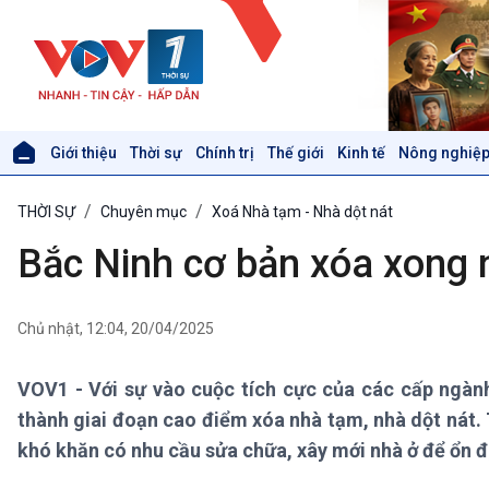
Giới thiệu
Thời sự
Chính trị
Thế giới
Kinh tế
Nông nghiệp
Giới thiệu
Thời sự
THỜI SỰ
Chuyên mục
Xoá Nhà tạm - Nhà dột nát
Thời sự 6h
Thời sự 12h
Bắc Ninh cơ bản xóa xong 
Thời sự 18h
Thời sự 21h30
Bản tin
Chủ nhật, 12:04, 20/04/2025
Chuyên mục
Theo dòng Thời sự
VOV1 - Với sự vào cuộc tích cực của các cấp ngành
thành giai đoạn cao điểm xóa nhà tạm, nhà dột nát. T
Xã hội
Khoa học & Công nghệ
khó khăn có nhu cầu sửa chữa, xây mới nhà ở để ổn đ
Tin Đời sống & Xã hội
Tin Khoa học & Công nghệ