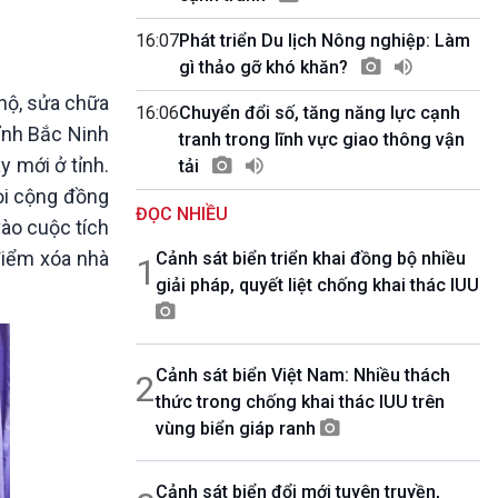
10 phút Sự kiện - Luận bàn
Câu chuyện thời sự
16:07
Phát triển Du lịch Nông nghiệp: Làm
Dòng chảy sự kiện
gì thảo gỡ khó khăn?
Đối thoại
 hộ, sửa chữa
16:06
Chuyển đổi số, tăng năng lực cạnh
Diễn đàn chủ nhật
tỉnh Bắc Ninh
tranh trong lĩnh vực giao thông vận
Chuyện đêm
y mới ở tỉnh.
tải
gọi cộng đồng
ĐỌC NHIỀU
vào cuộc tích
điểm xóa nhà
Cảnh sát biển triển khai đồng bộ nhiều
1
giải pháp, quyết liệt chống khai thác IUU
Cảnh sát biển Việt Nam: Nhiều thách
2
thức trong chống khai thác IUU trên
vùng biển giáp ranh
Cảnh sát biển đổi mới tuyên truyền,