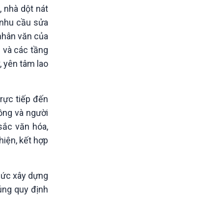
 nhà dột nát
t nhu cầu sửa
 nhân văn của
 và các tầng
, yên tâm lao
rực tiếp đến
ồng và người
sắc văn hóa,
hiện, kết hợp
hức xây dựng
úng quy định