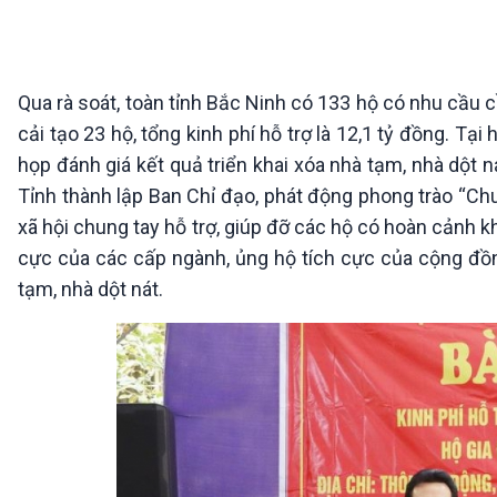
360 độ Sức khỏe
Kết nối công nghệ
Chuyển đổi Xanh
Sống chung với biến đổi
Tài nguyên và Môi trường
khí hậu
Chuyên gia của bạn
Qua rà soát, toàn tỉnh Bắc Ninh có 133 hộ có nhu cầu c
Xã hội chuyển động
cải tạo 23 hộ, tổng kinh phí hỗ trợ là 12,1 tỷ đồng. Tại
Bước chân đến trường
họp đánh giá kết quả triển khai xóa nhà tạm, nhà dột n
VOV1 đặc biệt
Tỉnh thành lập Ban Chỉ đạo, phát động phong trào “Chu
Thanh âm ký sự
xã hội chung tay hỗ trợ, giúp đỡ các hộ có hoàn cảnh k
Chân dung cuộc sống
cực của các cấp ngành, ủng hộ tích cực của cộng đồn
Các chương trình đặc biệt
tạm, nhà dột nát.