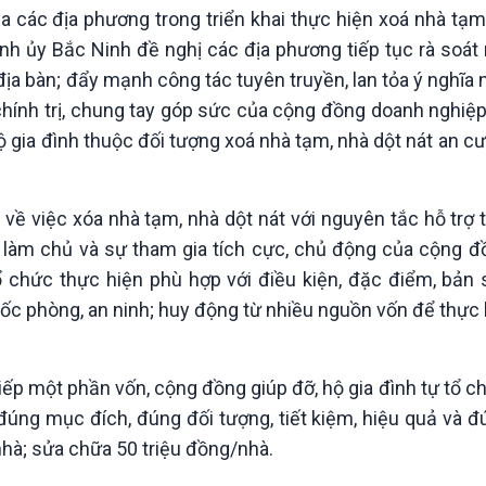
 các địa phương trong triển khai thực hiện xoá nhà tạm,
 Tỉnh ủy Bắc Ninh đề nghị các địa phương tiếp tục rà soá
địa bàn; đẩy mạnh công tác tuyên truyền, lan tỏa ý nghĩa
hính trị, chung tay góp sức của cộng đồng doanh nghiệp
ộ gia đình thuộc đối tượng xoá nhà tạm, nhà dột nát an cư
việc xóa nhà tạm, nhà dột nát với nguyên tắc hỗ trợ t
 làm chủ và sự tham gia tích cực, chủ động của cộng đ
 chức thực hiện phù hợp với điều kiện, đặc điểm, bản 
c phòng, an ninh; huy động từ nhiều nguồn vốn để thực 
ếp một phần vốn, cộng đồng giúp đỡ, hộ gia đình tự tổ c
úng mục đích, đúng đối tượng, tiết kiệm, hiệu quả và đ
nhà; sửa chữa 50 triệu đồng/nhà.