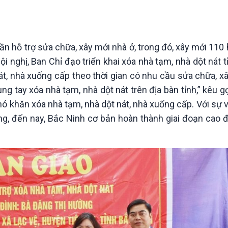
Chát với người nổi tiếng
Video
Câu chuyện Thể thao
Infographic
E-Magazine
ần hỗ trợ sửa chữa, xây mới nhà ở, trong đó, xây mới 110
 hội nghị, Ban Chỉ đạo triển khai xóa nhà tạm, nhà dột nát 
át, nhà xuống cấp theo thời gian có nhu cầu sửa chữa, xâ
ng tay xóa nhà tạm, nhà dột nát trên địa bàn tỉnh,” kêu 
hó khăn xóa nhà tạm, nhà dột nát, nhà xuống cấp. Với sự 
g, đến nay, Bắc Ninh cơ bản hoàn thành giai đoạn cao 