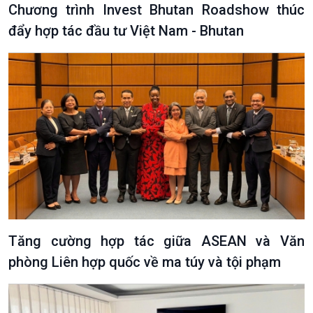
Chương trình Invest Bhutan Roadshow thúc
đẩy hợp tác đầu tư Việt Nam - Bhutan
Văn hoá & Du lịch
Multimedia
Tin Văn hoá & Du lịch
Ảnh
Chát với người nổi tiếng
Video
Câu chuyện Thể thao
Infographic
E-Magazine
Tăng cường hợp tác giữa ASEAN và Văn
phòng Liên hợp quốc về ma túy và tội phạm