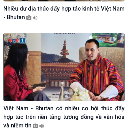
Dòng chảy Kinh tế
Mùa vàng
Nhiều dư địa thúc đẩy hợp tác kinh tế Việt Nam
Sức sống hàng Việt
Biển đảo Việt Nam
- Bhutan
Khởi nghiệp
Tâm tình biên giới và hải
Tuyên chiến với gian lận
đảo
thương mại
Tìm hiểu biển, đảo Việt
Nam
Việt Nam - Bhutan có nhiều cơ hội thúc đẩy
hợp tác trên nền tảng tương đồng về văn hóa
và niềm tin