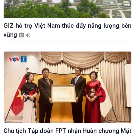
GIZ hỗ trợ Việt Nam thúc đẩy năng lượng bền
vững
Giới thiệu
Thời sự
Thời sự 6h
Thời sự 12h
Thời sự 18h
Thời sự 21h30
Bản tin
Chuyên mục
Theo dòng Thời sự
Chủ tịch Tập đoàn FPT nhận Huân chương Mặt