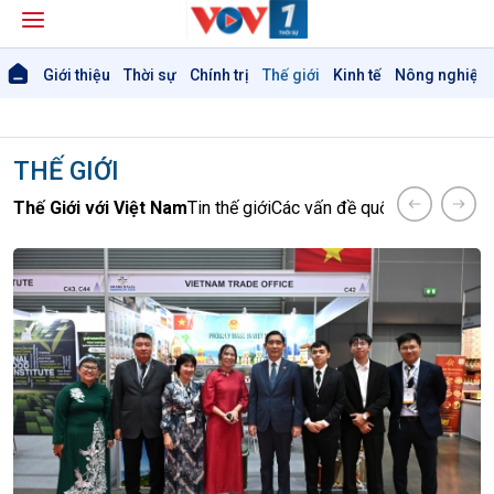
Giới thiệu
Thời sự
Chính trị
Thế giới
Kinh tế
Nông nghiệp 
THẾ GIỚI
Thế Giới với Việt Nam
Tin thế giới
Các vấn đề quốc tế
Hồ sơ sự 