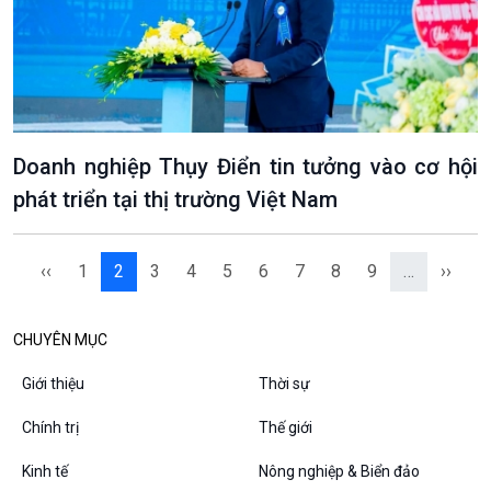
Chân dung cuộc sống
Các chương trình đặc biệt
Doanh nghiệp Thụy Điển tin tưởng vào cơ hội
phát triển tại thị trường Việt Nam
‹‹
1
2
3
4
5
6
7
8
9
…
››
CHUYÊN MỤC
Giới thiệu
Thời sự
Chính trị
Thế giới
Kinh tế
Nông nghiệp & Biển đảo