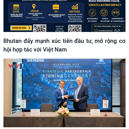
Bhutan đẩy mạnh xúc tiến đầu tư, mở rộng cơ
hội hợp tác với Việt Nam
Podcast
Góc nhìn VOV1
Bình luận
10 phút Sự kiện - Luận bàn
Câu chuyện thời sự
Dòng chảy sự kiện
Đối thoại
Diễn đàn chủ nhật