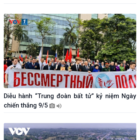
Dòng chảy Kinh tế
Mùa vàng
Sức sống hàng Việt
Biển đảo Việt Nam
Khởi nghiệp
Tâm tình biên giới và hải
Tuyên chiến với gian lận
đảo
thương mại
Tìm hiểu biển, đảo Việt
Nam
Diễu hành “Trung đoàn bất tử” kỷ niệm Ngày
chiến thắng 9/5