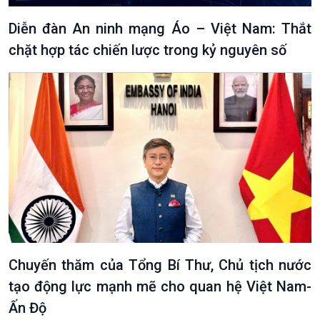
Diễn đàn An ninh mạng Áo – Việt Nam: Thắt
chặt hợp tác chiến lược trong kỷ nguyên số
Podcast
Góc nhìn VOV1
Bình luận
10 phút Sự kiện - Luận bàn
Câu chuyện thời sự
Dòng chảy sự kiện
Chuyến thăm của Tổng Bí Thư, Chủ tịch nước
Đối thoại
tạo động lực mạnh mẽ cho quan hệ Việt Nam-
Diễn đàn chủ nhật
Chuyện đêm
Ấn Độ