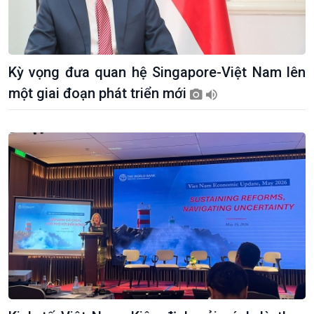
Kỳ vọng đưa quan hệ Singapore-Việt Nam lên
Giới thiệu
Thời sự
một giai đoạn phát triển mới
Thời sự 6h
Thời sự 12h
Thời sự 18h
Thời sự 21h30
Bản tin
Chuyên mục
Theo dòng Thời sự