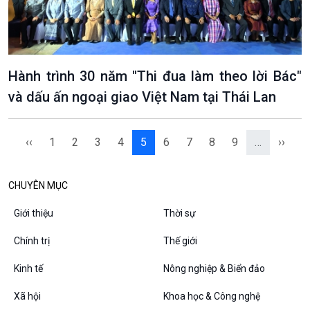
Các chương trình đặc biệt
Hành trình 30 năm "Thi đua làm theo lời Bác"
và dấu ấn ngoại giao Việt Nam tại Thái Lan
‹‹
1
2
3
4
5
6
7
8
9
…
››
CHUYÊN MỤC
Giới thiệu
Thời sự
Chính trị
Thế giới
Kinh tế
Nông nghiệp & Biển đảo
Xã hội
Khoa học & Công nghệ