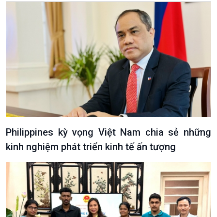
Văn hoá & Du lịch
Multimedia
Tin Văn hoá & Du lịch
Ảnh
Chát với người nổi tiếng
Video
Philippines kỳ vọng Việt Nam chia sẻ những
Câu chuyện Thể thao
Infographic
kinh nghiệm phát triển kinh tế ấn tượng
E-Magazine