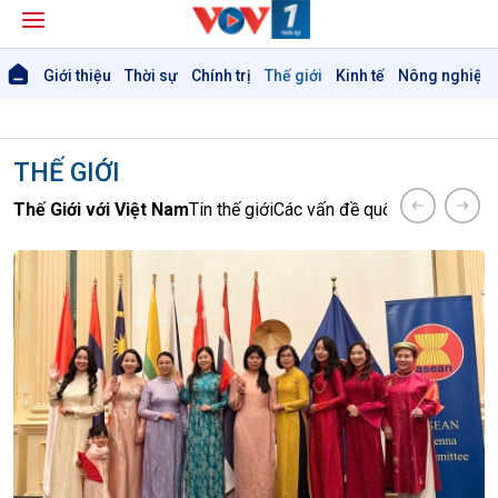
Giới thiệu
Thời sự
Chính trị
Thế giới
Kinh tế
Nông nghiệp 
THẾ GIỚI
Thế Giới với Việt Nam
Tin thế giới
Các vấn đề quốc tế
Hồ sơ sự 