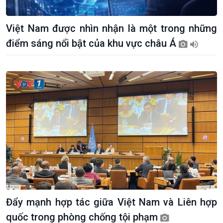
Việt Nam được nhìn nhận là một trong những
điểm sáng nổi bật của khu vực châu Á
Kinh tế
Nông nghiệp & Biển đảo
Tin Kinh tế
Tin Nông nghiệp & Biển
Đẩy mạnh hợp tác giữa Việt Nam và Liên hợp
Trước giờ mở cửa
đảo
quốc trong phòng chống tội phạm