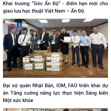
Khai trương “Góc Ấn Độ” - điểm hẹn mới cho
giao lưu học thuật Việt Nam – Ấn Độ
Văn hoá & Du lịch
Multimedia
Tin Văn hoá & Du lịch
Ảnh
Chát với người nổi tiếng
Video
Câu chuyện Thể thao
Infographic
E-Magazine
Đại sứ quán Nhật Bản, IOM, FAO triển khai dự
án Tăng cường năng lực thực hiện Sáng kiến
Một sức khỏe