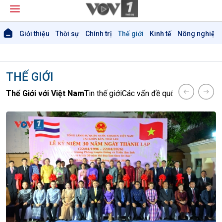
Giới thiệu
Thời sự
Chính trị
Thế giới
Kinh tế
Nông nghiệp 
THẾ GIỚI
Thế Giới với Việt Nam
Tin thế giới
Các vấn đề quốc tế
Hồ sơ sự 