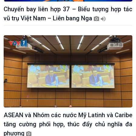
Dòng chảy Kinh tế
Mùa vàng
Chuyến bay liên hợp 37 – Biểu tượng hợp tác
Sức sống hàng Việt
Biển đảo Việt Nam
vũ trụ Việt Nam – Liên bang Nga
Khởi nghiệp
Tâm tình biên giới và hải
Tuyên chiến với gian lận
đảo
thương mại
Tìm hiểu biển, đảo Việt
Nam
ASEAN và Nhóm các nước Mỹ Latinh và Caribe
tăng cường phối hợp, thúc đẩy chủ nghĩa đa
phương