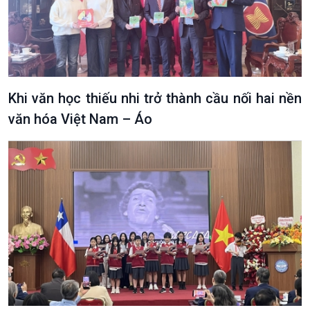
Khi văn học thiếu nhi trở thành cầu nối hai nền
văn hóa Việt Nam – Áo
Podcast
Góc nhìn VOV1
Bình luận
10 phút Sự kiện - Luận bàn
Câu chuyện thời sự
Dòng chảy sự kiện
Đối thoại
Diễn đàn chủ nhật