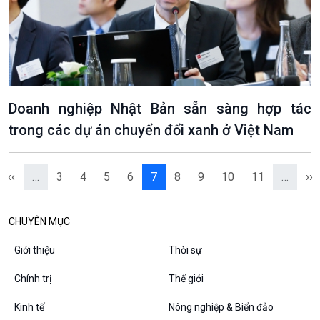
Chân dung cuộc sống
Các chương trình đặc biệt
Doanh nghiệp Nhật Bản sẵn sàng hợp tác
trong các dự án chuyển đổi xanh ở Việt Nam
‹‹
…
3
4
5
6
7
8
9
10
11
…
››
CHUYÊN MỤC
Giới thiệu
Thời sự
Chính trị
Thế giới
Kinh tế
Nông nghiệp & Biển đảo