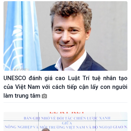
Chính trị
Thế giới
UNESCO đánh giá cao Luật Trí tuệ nhân tạo
Tin Chính trị
Tin thế giới
của Việt Nam với cách tiếp cận lấy con người
Chính phủ với người dân
Vấn đề quốc tế
làm trung tâm
Quốc hội với cử tri
Hồ sơ sự kiện quốc tế
Xây dựng đảng
Thế giới & Việt Nam
Đảng trong cuộc sống
Biên cương - Một dải vững
Nhận diện sự thật
bền
Pháp luật và đời sống