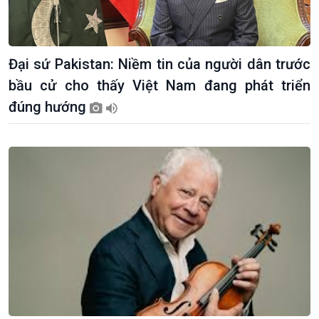
Trước giờ mở cửa
đảo
Dòng chảy Kinh tế
Mùa vàng
Sức sống hàng Việt
Biển đảo Việt Nam
Đại sứ Pakistan: Niềm tin của người dân trước
Khởi nghiệp
Tâm tình biên giới và hải
Tuyên chiến với gian lận
đảo
bầu cử cho thấy Việt Nam đang phát triển
thương mại
Tìm hiểu biển, đảo Việt
đúng hướng
Nam