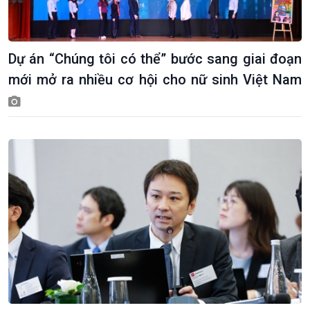
Dự án “Chúng tôi có thể” bước sang giai đoạn
mới mở ra nhiều cơ hội cho nữ sinh Việt Nam
Giới thiệu
Thời sự
Thời sự 6h
Thời sự 12h
Thời sự 18h
Thời sự 21h30
Bản tin
Chuyên mục
Theo dòng Thời sự