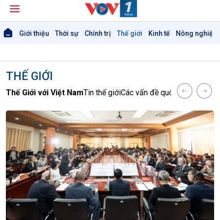
Giới thiệu
Thời sự
Chính trị
Thế giới
Kinh tế
Nông nghiệp 
THẾ GIỚI
Thế Giới với Việt Nam
Tin thế giới
Các vấn đề quốc tế
Hồ sơ sự 