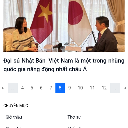
VOV1 đặc biệt
Thanh âm ký sự
Chân dung cuộc sống
Các chương trình đặc biệt
Đại sứ Nhật Bản: Việt Nam là một trong những
quốc gia năng động nhất châu Á
‹‹
…
4
5
6
7
8
9
10
11
12
…
››
CHUYÊN MỤC
Giới thiệu
Thời sự