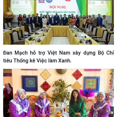
Đan Mạch hỗ trợ Việt Nam xây dựng Bộ Chỉ
tiêu Thống kê Việc làm Xanh.
Podcast
Góc nhìn VOV1
Bình luận
10 phút Sự kiện - Luận bàn
Câu chuyện thời sự
Dòng chảy sự kiện