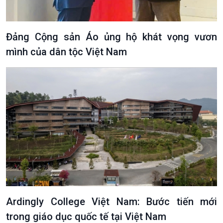
Đảng Cộng sản Áo ủng hộ khát vọng vươn
mình của dân tộc Việt Nam
Văn hoá & Du lịch
Multimedia
Tin Văn hoá & Du lịch
Ảnh
Chát với người nổi tiếng
Video
Câu chuyện Thể thao
Infographic
E-Magazine
Ardingly College Việt Nam: Bước tiến mới
trong giáo dục quốc tế tại Việt Nam