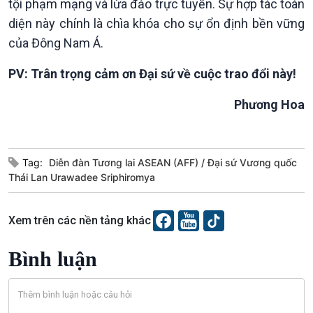
tội phạm mạng và lừa đảo trực tuyến. Sự hợp tác toàn
diện này chính là chìa khóa cho sự ổn định bền vững
của Đông Nam Á.
Podcast
Góc nhìn VOV1
Bình luận
PV: Trân trọng cảm ơn Đại sứ về cuộc trao đổi này!
10 phút Sự kiện - Luận bàn
Phương Hoa
Câu chuyện thời sự
Dòng chảy sự kiện
Đối thoại
Diễn đàn chủ nhật
Tag:
Diễn đàn Tương lai ASEAN (AFF)
Đại sứ Vương quốc
Chuyện đêm
Thái Lan Urawadee Sriphiromya
Xem trên các nền tảng khác
Bình luận