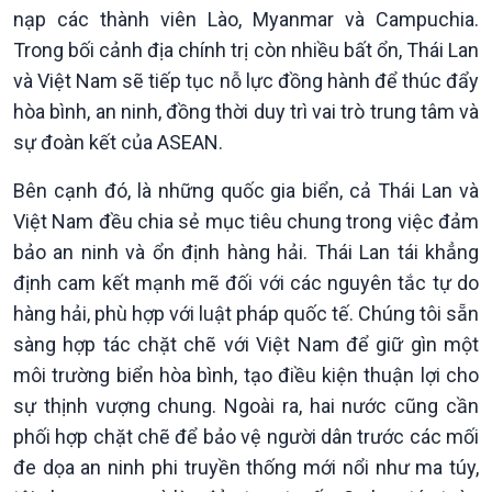
Tin Văn hoá & Du lịch
Ảnh
nạp các thành viên Lào, Myanmar và Campuchia.
Chát với người nổi tiếng
Video
Trong bối cảnh địa chính trị còn nhiều bất ổn, Thái Lan
Câu chuyện Thể thao
Infographic
và Việt Nam sẽ tiếp tục nỗ lực đồng hành để thúc đẩy
E-Magazine
hòa bình, an ninh, đồng thời duy trì vai trò trung tâm và
sự đoàn kết của ASEAN.
Bên cạnh đó, là những quốc gia biển, cả Thái Lan và
Việt Nam đều chia sẻ mục tiêu chung trong việc đảm
bảo an ninh và ổn định hàng hải. Thái Lan tái khẳng
định cam kết mạnh mẽ đối với các nguyên tắc tự do
hàng hải, phù hợp với luật pháp quốc tế. Chúng tôi sẵn
sàng hợp tác chặt chẽ với Việt Nam để giữ gìn một
môi trường biển hòa bình, tạo điều kiện thuận lợi cho
sự thịnh vượng chung. Ngoài ra, hai nước cũng cần
phối hợp chặt chẽ để bảo vệ người dân trước các mối
đe dọa an ninh phi truyền thống mới nổi như ma túy,