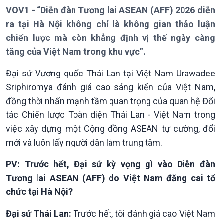
VOV1 - “Diễn đàn Tương lai ASEAN (AFF) 2026 diễn
ra tại Hà Nội không chỉ là không gian thảo luận
chiến lược mà còn khẳng định vị thế ngày càng
tăng của Việt Nam trong khu vực”.
Đại sứ Vương quốc Thái Lan tại Việt Nam Urawadee
Giới thiệu
Thời sự
Sriphiromya đánh giá cao sáng kiến của Việt Nam,
Thời sự 6h
đồng thời nhấn mạnh tầm quan trọng của quan hệ Đối
Thời sự 12h
tác Chiến lược Toàn diện Thái Lan - Việt Nam trong
Thời sự 18h
việc xây dựng một Cộng đồng ASEAN tự cường, đổi
Thời sự 21h30
mới và luôn lấy người dân làm trung tâm.
Bản tin
Chuyên mục
PV: Trước hết, Đại sứ kỳ vọng gì vào Diễn đàn
Theo dòng Thời sự
Tương lai ASEAN (AFF) do Việt Nam đăng cai tổ
chức tại Hà Nội?
Đại sứ Thái Lan:
Trước hết, tôi đánh giá cao Việt Nam