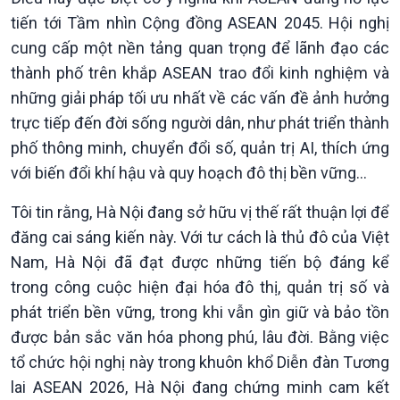
tiến tới Tầm nhìn Cộng đồng ASEAN 2045. Hội nghị
cung cấp một nền tảng quan trọng để lãnh đạo các
thành phố trên khắp ASEAN trao đổi kinh nghiệm và
những giải pháp tối ưu nhất về các vấn đề ảnh hưởng
trực tiếp đến đời sống người dân, như phát triển thành
phố thông minh, chuyển đổi số, quản trị AI, thích ứng
với biến đổi khí hậu và quy hoạch đô thị bền vững…
Tôi tin rằng, Hà Nội đang sở hữu vị thế rất thuận lợi để
Xã hội
Khoa học & Công nghệ
đăng cai sáng kiến này. Với tư cách là thủ đô của Việt
Tin Đời sống & Xã hội
Tin Khoa học & Công nghệ
Nam, Hà Nội đã đạt được những tiến bộ đáng kể
360 độ Sức khỏe
Kết nối công nghệ
trong công cuộc hiện đại hóa đô thị, quản trị số và
Chuyển đổi Xanh
Sống chung với biến đổi
phát triển bền vững, trong khi vẫn gìn giữ và bảo tồn
Tài nguyên và Môi trường
khí hậu
được bản sắc văn hóa phong phú, lâu đời. Bằng việc
Chuyên gia của bạn
Xã hội chuyển động
tổ chức hội nghị này trong khuôn khổ Diễn đàn Tương
Bước chân đến trường
lai ASEAN 2026, Hà Nội đang chứng minh cam kết