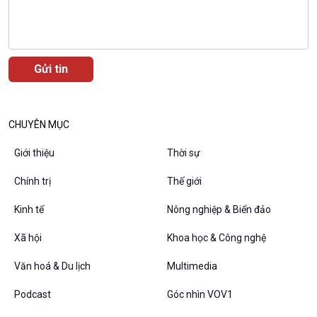
CHUYÊN MỤC
Giới thiệu
Thời sự
VOV1 đặc biệt
Chính trị
Thế giới
Thanh âm ký sự
Chân dung cuộc sống
Kinh tế
Nông nghiệp & Biển đảo
Các chương trình đặc biệt
Xã hội
Khoa học & Công nghệ
Văn hoá & Du lịch
Multimedia
Podcast
Góc nhìn VOV1