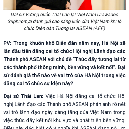
Đại sứ Vương quốc Thái Lan tại Việt Nam Urawadee
Kinh tế
Nông nghiệp & Biển đảo
Sriphiromya đánh giá cao sáng kiến của Việt Nam khi tổ
Tin Kinh tế
Tin Nông nghiệp & Biển
chức Diễn đàn Tương lai ASEAN (AFF)
Trước giờ mở cửa
đảo
Dòng chảy Kinh tế
Mùa vàng
PV: Trong khuôn khổ Diễn đàn năm nay, Hà Nội sẽ
Sức sống hàng Việt
Biển đảo Việt Nam
lần đầu tiên đăng cai tổ chức Hội nghị Lãnh đạo các
Khởi nghiệp
Tâm tình biên giới và hải
Thành phố ASEAN với chủ đề “Thúc đẩy tương lai từ
Tuyên chiến với gian lận
đảo
các thành phố thông minh, bền vững và kết nối”. Đại
thương mại
Tìm hiểu biển, đảo Việt
Nam
sứ đánh giá thế nào về vai trò của Hà Nội trong việc
đăng cai tổ chức sự kiện này?
Đại sứ Thái Lan:
Việc Hà Nội đăng cai tổ chức Hội
nghị Lãnh đạo các Thành phố ASEAN phản ánh rõ nét
vai trò lãnh đạo ngày càng tăng của Việt Nam trong
việc thúc đẩy kết nối khu vực và phát triển bền vững.
Điều này đặc biệt có ý nghĩa khi ASEAN đang nỗ lực