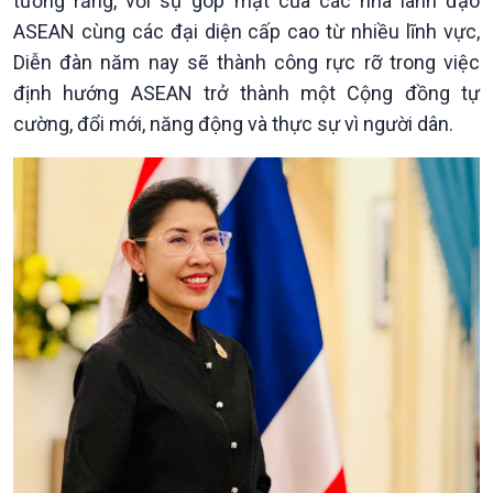
tưởng rằng, với sự góp mặt của các nhà lãnh đạo
Đảng trong cuộc sống
Biên cương - Một dải vững
ASEAN cùng các đại diện cấp cao từ nhiều lĩnh vực,
Nhận diện sự thật
bền
Diễn đàn năm nay sẽ thành công rực rỡ trong việc
Pháp luật và đời sống
định hướng ASEAN trở thành một Cộng đồng tự
cường, đổi mới, năng động và thực sự vì người dân.