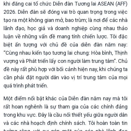
khi đăng cai tổ chức Diễn đàn Tương lai ASEAN (AFF)
2026. Diễn đàn sẽ đóng vai trò quan trọng trong việc
tạo ra một không gian mở, bao trùm; là nơi để các nhà
lãnh đạo, học giả và doanh nghiệp cùng nhau thảo
luận về những vấn đề mang tính chiến lược. Tôi đặc
biệt ấn tượng với chủ đề của diễn đàn năm nay:
“Cùng nhau kiến tạo tương lai chung: Hòa bình, Thịnh
vượng và Phát triển lấy con người làm trung tâm”. Chủ
đề này rất phù hợp với bối cảnh hiện nay, khi chúng ta
cần phải đặt người dân vào vị trí trung tâm của mọi
quá trình phát triển.
Một điểm nổi bật khác của Diễn đàn năm nay mà tôi
Chính trị
Thế giới
rất hoan nghênh là sự tham gia của các chính đảng
Tin Chính trị
Tin thế giới
Chính phủ với người dân
Vấn đề quốc tế
trong khu vực. Đây là cầu nối thiết yếu giữa người dân
Quốc hội với cử tri
Hồ sơ sự kiện quốc tế
và các nhà hoạch định chính sách. Tôi hoàn toàn tin
Xây dựng đảng
Thế giới & Việt Nam