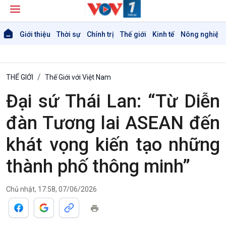
Giới thiệu
Thời sự
Chính trị
Thế giới
Kinh tế
Nông nghiệp 
THẾ GIỚI
Thế Giới với Việt Nam
Đại sứ Thái Lan: “Từ Diễn
đàn Tương lai ASEAN đến
khát vọng kiến tạo những
thành phố thông minh”
Chủ nhật, 17:58, 07/06/2026