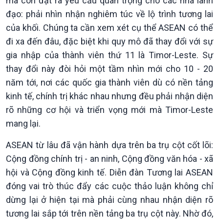
mà còn đặt ra yêu cầu quan trọng cho các nhà lãnh
đạo: phải nhìn nhận nghiêm túc về lộ trình tương lai
của khối. Chúng ta cần xem xét cụ thể ASEAN có thể
đi xa đến đâu, đặc biệt khi quy mô đã thay đổi với sự
gia nhập của thành viên thứ 11 là Timor-Leste. Sự
thay đổi này đòi hỏi một tầm nhìn mới cho 10 - 20
năm tới, nơi các quốc gia thành viên dù có nền tảng
Chính trị
Thế giới
kinh tế, chính trị khác nhau nhưng đều phải nhận diện
Tin Chính trị
Tin thế giới
rõ những cơ hội và triển vọng mới mà Timor-Leste
Chính phủ với người dân
Vấn đề quốc tế
mang lại.
Quốc hội với cử tri
Hồ sơ sự kiện quốc tế
Xây dựng đảng
Thế giới & Việt Nam
ASEAN từ lâu đã vận hành dựa trên ba trụ cột cốt lõi:
Đảng trong cuộc sống
Biên cương - Một dải vững
Cộng đồng chính trị - an ninh, Cộng đồng văn hóa - xã
Nhận diện sự thật
bền
hội và Cộng đồng kinh tế. Diễn đàn Tương lai ASEAN
Pháp luật và đời sống
đóng vai trò thúc đẩy các cuộc thảo luận không chỉ
dừng lại ở hiện tại mà phải cùng nhau nhận diện rõ
tương lai sắp tới trên nền tảng ba trụ cột này. Nhờ đó,