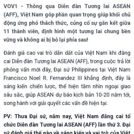
VOV1 - Thông qua Diễn đàn Tương lai ASEAN
(AFF), Việt Nam góp phần quan trọng giúp khối chủ
động ứng phó thách thức, củng cố sự gắn kết giữa
11 thành viên, định hình một tương lai chung bền
vững và không ai bị bỏ lại phía sau!
Đánh giá cao vai trò dẫn dắt của Việt Nam khi đăng
cai Diễn đàn Tương lai ASEAN (AFF), trong cuộc trả lời
phỏng vấn mới đây, Đại sứ Philippines tại Việt Nam
Francisco Noel R. Fernandez III khẳng định, đây là
sáng kiến chiến lược, thể hiện tầm nhìn ngoại giao
sâu sắc, giúp ASEAN dự báo kịch bản 10-20 năm tới,
Giới thiệu
Thời sự
song hành với giải quyết các vấn đề hiện tại.
Thời sự 6h
Thời sự 12h
PV: Thưa Đại sứ, năm nay, Việt Nam đăng cai tổ
Thời sự 18h
chức Diễn đàn Tương lai ASEAN (AFF) lần thứ 3. Đại
Thời sự 21h30
Bản tin
sứ đánh giá thế nào về sáng kiến ​​và vai trò của Việt