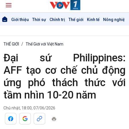
Giới thiệu
Thời sự
Chính trị
Thế giới
Kinh tế
Nông nghiệp 
THẾ GIỚI
Thế Giới với Việt Nam
Đại sứ Philippines:
AFF tạo cơ chế chủ động
ứng phó thách thức với
tầm nhìn 10-20 năm
Chủ nhật, 18:00, 07/06/2026