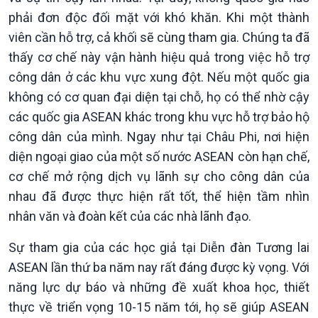
phải đơn độc đối mặt với khó khăn. Khi một thành
Chuyển đổi Xanh
Sống chung với biến đổi
Tài nguyên và Môi trường
khí hậu
viên cần hỗ trợ, cả khối sẽ cùng tham gia. Chúng ta đã
Chuyên gia của bạn
thấy cơ chế này vận hành hiệu quả trong việc hỗ trợ
Xã hội chuyển động
công dân ở các khu vực xung đột. Nếu một quốc gia
Bước chân đến trường
không có cơ quan đại diện tại chỗ, họ có thể nhờ cậy
các quốc gia ASEAN khác trong khu vực hỗ trợ bảo hộ
công dân của mình. Ngay như tại Châu Phi, nơi hiện
diện ngoại giao của một số nước ASEAN còn hạn chế,
cơ chế mở rộng dịch vụ lãnh sự cho công dân của
nhau đã được thực hiện rất tốt, thể hiện tầm nhìn
nhân văn và đoàn kết của các nhà lãnh đạo.
Sự tham gia của các học giả tại Diễn đàn Tương lai
ASEAN lần thứ ba năm nay rất đáng được kỳ vọng. Với
năng lực dự báo và những đề xuất khoa học, thiết
thực về triển vọng 10-15 năm tới, họ sẽ giúp ASEAN