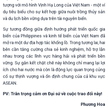
tượng với mô hình Vịnh Hạ Long của Việt Nam - một ví
dụ tiêu biểu cho sự kết hợp giữa nuôi trồng thủy sản
Podcast
Góc nhìn VOV1
và du lịch bền vững dựa trên tài nguyên biển.
Bình luận
10 phút Sự kiện - Luận bàn
Sự tương đồng giữa định hướng phát triển quốc gia
Câu chuyện thời sự
biển của Philippines và kinh tế biển của Việt Nam đã
Dòng chảy sự kiện
mở ra một dư địa hợp tác khổng lồ. Trong tương lai, hai
Đối thoại
bên cần tăng cường chia sẻ kinh nghiệm, hỗ trợ lẫn
Diễn đàn chủ nhật
nhau trong các lĩnh vực hàng hải và phát triển bền
Chuyện đêm
vững. Sự gắn kết chặt chẽ này không chỉ mang lại lợi
ích cho hai nước mà còn là động lực quan trọng củng
cố sự thịnh vượng và ổn định chung của cả khu vực
ASEAN.
PV: Trân trọng cảm ơn Đại sứ về cuộc trao đổi này!
Phương Hoa