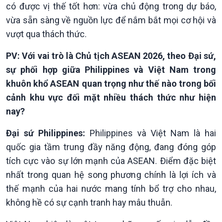
có được vị thế tốt hơn: vừa chủ động trong dự báo,
vừa sẵn sàng về nguồn lực để nắm bắt mọi cơ hội và
vượt qua thách thức.
PV: Với vai trò là Chủ tịch ASEAN 2026, theo Đại sứ,
sự phối hợp giữa Philippines và Việt Nam trong
khuôn khổ ASEAN quan trọng như thế nào trong bối
cảnh khu vực đối mặt nhiều thách thức như hiện
nay?
Văn hoá & Du lịch
Multimedia
Đại sứ Philippines:
Philippines và Việt Nam là hai
Tin Văn hoá & Du lịch
Ảnh
quốc gia tầm trung đầy năng động, đang đóng góp
Chát với người nổi tiếng
Video
tích cực vào sự lớn mạnh của ASEAN. Điểm đặc biệt
Câu chuyện Thể thao
Infographic
nhất trong quan hệ song phương chính là lợi ích và
E-Magazine
thế mạnh của hai nước mang tính bổ trợ cho nhau,
không hề có sự cạnh tranh hay mâu thuẫn.