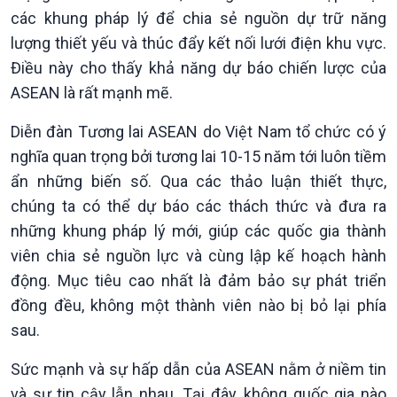
các khung pháp lý để chia sẻ nguồn dự trữ năng
lượng thiết yếu và thúc đẩy kết nối lưới điện khu vực.
Điều này cho thấy khả năng dự báo chiến lược của
ASEAN là rất mạnh mẽ.
Diễn đàn Tương lai ASEAN do Việt Nam tổ chức có ý
nghĩa quan trọng bởi tương lai 10-15 năm tới luôn tiềm
ẩn những biến số. Qua các thảo luận thiết thực,
chúng ta có thể dự báo các thách thức và đưa ra
những khung pháp lý mới, giúp các quốc gia thành
viên chia sẻ nguồn lực và cùng lập kế hoạch hành
động. Mục tiêu cao nhất là đảm bảo sự phát triển
đồng đều, không một thành viên nào bị bỏ lại phía
sau.
Xã hội
Khoa học & Công nghệ
Sức mạnh và sự hấp dẫn của ASEAN nằm ở niềm tin
Tin Đời sống & Xã hội
Tin Khoa học & Công nghệ
và sự tin cậy lẫn nhau. Tại đây, không quốc gia nào
360 độ Sức khỏe
Kết nối công nghệ