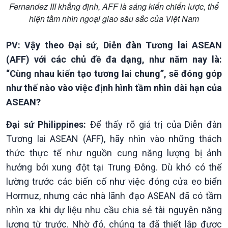
Fernandez III khẳng định, AFF là sáng kiến chiến lược, thể
hiện tầm nhìn ngoại giao sâu sắc của Việt Nam
Kinh tế
Nông nghiệp & Biển đảo
Tin Kinh tế
Tin Nông nghiệp & Biển
PV: Vậy theo Đại sứ, Diễn đàn Tương lai ASEAN
Trước giờ mở cửa
đảo
(AFF) với các chủ đề đa dạng, như năm nay là:
Dòng chảy Kinh tế
Mùa vàng
“Cùng nhau kiến tạo tương lai chung”, sẽ đóng góp
Sức sống hàng Việt
Biển đảo Việt Nam
như thế nào vào việc định hình tầm nhìn dài hạn của
Khởi nghiệp
Tâm tình biên giới và hải
ASEAN?
Tuyên chiến với gian lận
đảo
thương mại
Tìm hiểu biển, đảo Việt
Đại sứ Philippines:
Để thấy rõ giá trị của Diễn đàn
Nam
Tương lai ASEAN (AFF), hãy nhìn vào những thách
thức thực tế như nguồn cung năng lượng bị ảnh
hưởng bởi xung đột tại Trung Đông. Dù khó có thể
lường trước các biến cố như việc đóng cửa eo biển
Hormuz, nhưng các nhà lãnh đạo ASEAN đã có tầm
nhìn xa khi dự liệu nhu cầu chia sẻ tài nguyên năng
lượng từ trước. Nhờ đó, chúng ta đã thiết lập được