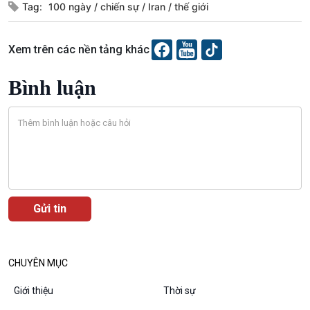
Tài nguyên và Môi trường
khí hậu
Tag:
100 ngày
chiến sự
Iran
thế giới
Chuyên gia của bạn
Xã hội chuyển động
Xem trên các nền tảng khác
Bước chân đến trường
Bình luận
Văn hoá & Du lịch
Multimedia
Tin Văn hoá & Du lịch
Ảnh
Chát với người nổi tiếng
Video
Câu chuyện Thể thao
Infographic
E-Magazine
CHUYÊN MỤC
Giới thiệu
Thời sự