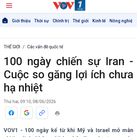
Giới thiệu
Thời sự
Chính trị
Thế giới
Kinh tế
Nông nghiệp 
THẾ GIỚI
Các vấn đề quốc tế
100 ngày chiến sự Iran -
Cuộc so găng lợi ích chưa
hạ nhiệt
Giới thiệu
Thời sự
Thứ hai, 09:10, 08/06/2026
Thời sự 6h
Thời sự 12h
Thời sự 18h
Thời sự 21h30
VOV1 - 100 ngày kể từ khi Mỹ và Israel mở màn
Bản tin