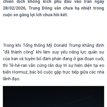
chiến dịch không kích phủ đầu vào Iran ngày
Chuyên mục
Theo dòng Thời sự
28/02/2026, Trung Đông vẫn chưa hạ nhiệt trong
cuộc so găng lợi ích chưa hồi kết.
Chính trị
Thế giới
Trong khi Tổng thống Mỹ Donald Trump khẳng định
Tin Chính trị
Tin thế giới
“đã thành công” khi làm suy yếu năng lực quân sự
Chính phủ với người dân
Vấn đề quốc tế
Quốc hội với cử tri
Hồ sơ sự kiện quốc tế
của Iran và tuyên bố đàm phán đang ở giai đoạn cuối,
Xây dựng đảng
Thế giới & Việt Nam
thì Tê-hê-ran vẫn cứng rắn duy trì sự hiện diện tại eo
Đảng trong cuộc sống
Biên cương - Một dải vững
biển Hormuz, bác bỏ cuộc gặp trực tiếp giữa các nhà
Nhận diện sự thật
bền
lãnh đạo.
Pháp luật và đời sống