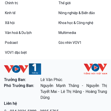
Podcast
Góc nhìn VOV1
Chính trị
Thế giới
Bình luận
Kinh tế
Nông nghiệp & Biển đảo
10 phút Sự kiện - Luận bàn
Câu chuyện thời sự
Xã hội
Khoa học & Công nghệ
Dòng chảy sự kiện
Đối thoại
Văn hoá & Du lịch
Multimedia
Diễn đàn chủ nhật
Podcast
Góc nhìn VOV1
Chuyện đêm
VOV1 đặc biệt
VOV1 đặc biệt
Trưởng Ban:
Lê Văn Phúc.
Thanh âm ký sự
Phó Trưởng Ban:
Nguyễn Mạnh Thắng - Nguyễn Thị
Chân dung cuộc sống
Tuyết Mai - Lê Thị Hằng - Hoàng Trung
Các chương trình đặc biệt
Dũng.
Liên hệ