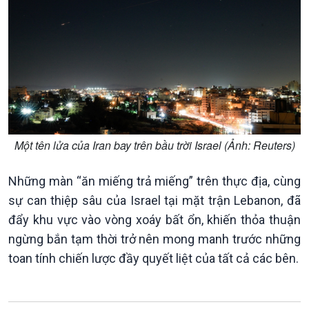
Kinh tế
Nông nghiệp & Biển đảo
Tin Kinh tế
Tin Nông nghiệp & Biển
Trước giờ mở cửa
đảo
Dòng chảy Kinh tế
Mùa vàng
Sức sống hàng Việt
Biển đảo Việt Nam
Khởi nghiệp
Tâm tình biên giới và hải
Tuyên chiến với gian lận
đảo
thương mại
Tìm hiểu biển, đảo Việt
Một tên lửa của Iran bay trên bầu trời Israel (Ảnh: Reuters)
Nam
Những màn “ăn miếng trả miếng” trên thực địa, cùng
sự can thiệp sâu của Israel tại mặt trận Lebanon, đã
đẩy khu vực vào vòng xoáy bất ổn, khiến thỏa thuận
ngừng bắn tạm thời trở nên mong manh trước những
Xã hội
Khoa học & Công nghệ
toan tính chiến lược đầy quyết liệt của tất cả các bên.
Tin Đời sống & Xã hội
Tin Khoa học & Công nghệ
360 độ Sức khỏe
Kết nối công nghệ
Chuyển đổi Xanh
Sống chung với biến đổi