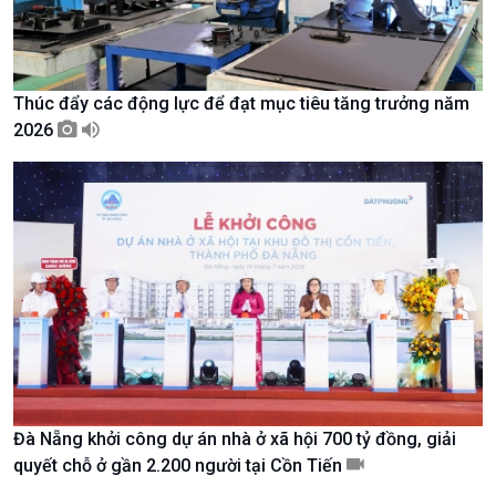
Chát với người nổi tiếng
Video
Câu chuyện Thể thao
Infographic
E-Magazine
Thúc đẩy các động lực để đạt mục tiêu tăng trưởng năm
2026
Đà Nẵng khởi công dự án nhà ở xã hội 700 tỷ đồng, giải
Podcast
Góc nhìn VOV1
quyết chỗ ở gần 2.200 người tại Cồn Tiến
Bình luận