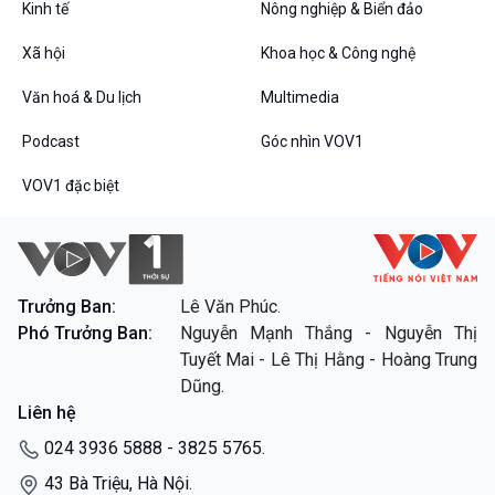
Kinh tế
Nông nghiệp & Biển đảo
VOV1 đặc biệt
Xã hội
Khoa học & Công nghệ
Thanh âm ký sự
Văn hoá & Du lịch
Multimedia
Chân dung cuộc sống
Các chương trình đặc biệt
Podcast
Góc nhìn VOV1
VOV1 đặc biệt
Trưởng Ban:
Lê Văn Phúc.
Phó Trưởng Ban:
Nguyễn Mạnh Thắng - Nguyễn Thị
Tuyết Mai - Lê Thị Hằng - Hoàng Trung
Dũng.
Liên hệ
024 3936 5888 - 3825 5765.
43 Bà Triệu, Hà Nội.