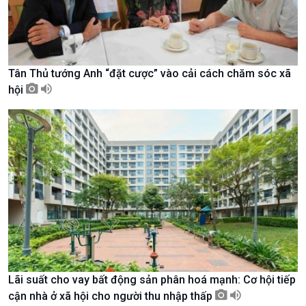
Tân Thủ tướng Anh “đặt cược” vào cải cách chăm sóc xã
hội
Xã hội
Khoa học & Công nghệ
Tin Đời sống & Xã hội
Tin Khoa học & Công nghệ
360 độ Sức khỏe
Kết nối công nghệ
Lãi suất cho vay bất động sản phân hoá mạnh: Cơ hội tiếp
Chuyển đổi Xanh
Sống chung với biến đổi
cận nhà ở xã hội cho người thu nhập thấp
Tài nguyên và Môi trường
khí hậu