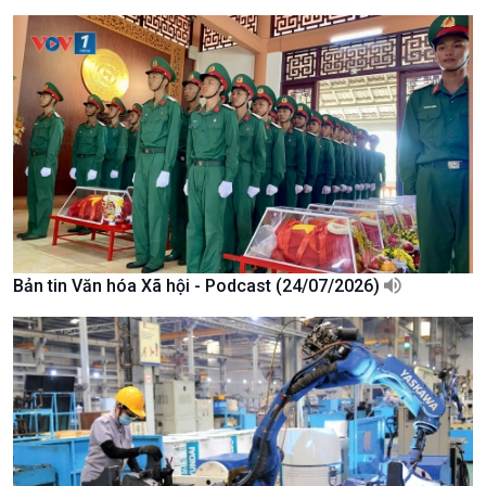
Chuyên gia của bạn
Xã hội chuyển động
Bước chân đến trường
Bản tin Văn hóa Xã hội - Podcast (24/07/2026)
Văn hoá & Du lịch
Multimedia
Tin Văn hoá & Du lịch
Ảnh