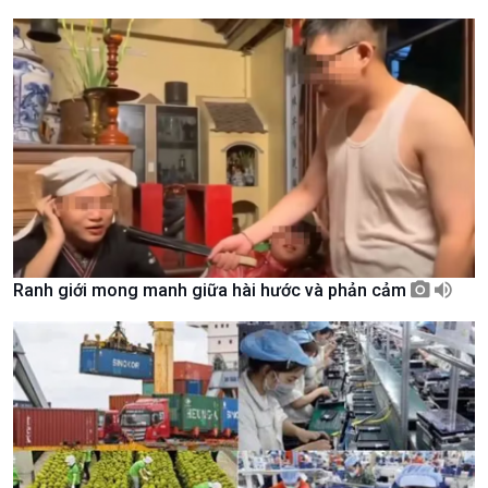
Giới thiệu
Thời sự
Thời sự 6h
Thời sự 12h
Thời sự 18h
Thời sự 21h30
Bản tin
Chuyên mục
Theo dòng Thời sự
Ranh giới mong manh giữa hài hước và phản cảm