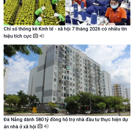
Chỉ số thống kê Kinh tế - xã hội 7 tháng 2026 có nhiều tín
hiệu tích cực
Chính trị
Thế giới
Tin Chính trị
Tin thế giới
Chính phủ với người dân
Vấn đề quốc tế
Quốc hội với cử tri
Hồ sơ sự kiện quốc tế
Xây dựng đảng
Thế giới & Việt Nam
Đảng trong cuộc sống
Biên cương - Một dải vững
Nhận diện sự thật
bền
Pháp luật và đời sống
Đà Nẵng dành 580 tỷ đồng hỗ trợ nhà đầu tư thực hiện dự
án nhà ở xã hội