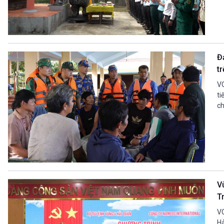
Đ
t
VO
ti
ch
V
T
VO
Hả