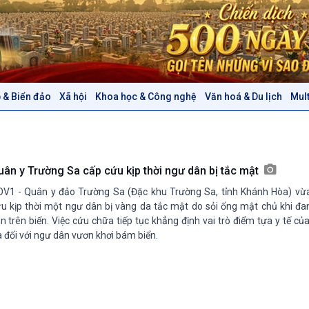
 & Biển đảo
Xã hội
Khoa học & Công nghệ
Văn hoá & Du lịch
Mul
Chính trị
Thế giới
Tin Chính trị
Tin thế giới
Chính phủ với người dân
Vấn đề quốc tế
Quốc hội với cử tri
Hồ sơ sự kiện quốc tế
uân y Trường Sa cấp cứu kịp thời ngư dân bị tắc mật
Xây dựng đảng
Thế giới & Việt Nam
V1 - Quân y đảo Trường Sa (Đặc khu Trường Sa, tỉnh Khánh Hòa) vừa
Đảng trong cuộc sống
Biên cương - Một dải vững
u kịp thời một ngư dân bị vàng da tắc mật do sỏi ống mật chủ khi đan
Nhận diện sự thật
bền
n trên biển. Việc cứu chữa tiếp tục khẳng định vai trò điểm tựa y tế c
 đối với ngư dân vươn khơi bám biển.
Pháp luật và đời sống
Văn hoá & Du lịch
Multimedia
Tin Văn hoá & Du lịch
Ảnh