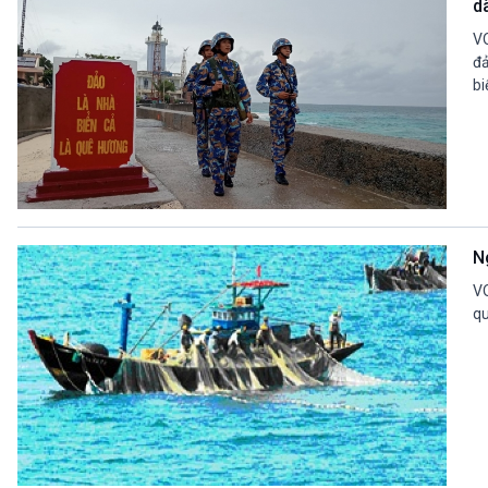
d
VO
đả
bi
N
VO
qu