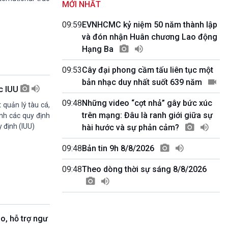
MỚI NHẤT
Kết nối 54 (phát lại Thứ Tư)
11h50-11h59
09:59
EVNHCMC kỷ niệm 50 năm thành lập
Quảng cáo
và đón nhận Huân chương Lao động
11h59-12h00
Hạng Ba
Báo giờ
12h00-12h57
09:53
Cây đại phong cầm tấu liên tục một
Thời sự trưa (trực tiếp)
bản nhạc duy nhất suốt 639 năm
12h57-13h00
ác IUU
Quảng cáo
09:48
Những video “cợt nhả” gây bức xúc
13h00-13h30
 quản lý tàu cá,
Câu lạc bộ Âm nhạc
trên mạng: Đâu là ranh giới giữa sự
nh các quy định
13h30-13h45
 định (IUU)
hài hước và sự phản cảm?
Sống chung với biến đổi khí hậu (Phát lại
Thứ Năm)
09:48
Bản tin 9h 8/8/2026
13h45-14h00
Người Việt ở nước ngoài với quê hương
09:48
Theo dòng thời sự sáng 8/8/2026
14h00-15h00
Ca nhạc Chào Năm mới (Phát lại)
15h00-15h15
Bản tin Thời sự
o, hỗ trợ ngư
15h15-15h20