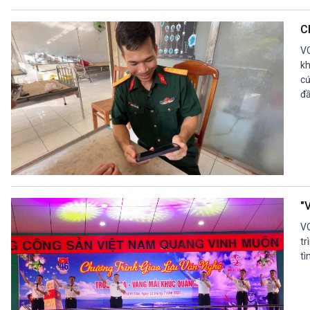
C
VO
kh
cứ
đầ
"
VO
tr
tì