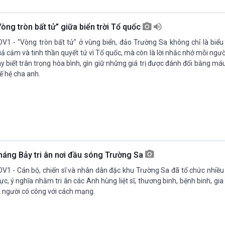
Chát với người nổi tiếng
Video
Câu chuyện Thể thao
Infographic
Vòng tròn bất tử” giữa biển trời Tổ quốc
E-Magazine
V1 - "Vòng tròn bất tử" ở vùng biển, đảo Trường Sa không chỉ là biểu
ả cảm và tinh thần quyết tử vì Tổ quốc, mà còn là lời nhắc nhở mỗi ng
y biết trân trọng hòa bình, gìn giữ những giá trị được đánh đổi bằng m
ế hệ cha anh.
háng Bảy tri ân nơi đầu sóng Trường Sa
V1 - Cán bộ, chiến sĩ và nhân dân đặc khu Trường Sa đã tổ chức nhiều
ực, ý nghĩa nhằm tri ân các Anh hùng liệt sĩ, thương binh, bệnh binh, gia
 người có công với cách mạng.