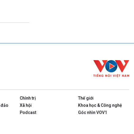
(Tuần đầu tiên của tháng: Thanh Âm ký sự-
Phát lại)
23h00-23h10
Bản tin cuối cùng trong ngày
23h10-23h15
Rao sóng
23h15-23h25
Ngôi nhà ASEAN (Phát lại Thứ Tư)
23h25-23h30
Chương trình đệm
23h30-24h00
Nhịp sống
Chính trị
Thế giới
 đảo
Xã hội
Khoa học & Công nghệ
Podcast
Góc nhìn VOV1