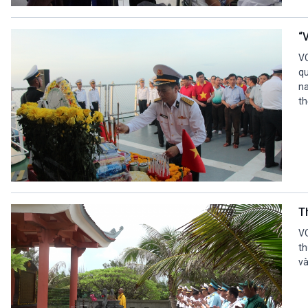
360 độ Sức khỏe
Kết nối công nghệ
Chuyển đổi Xanh
Sống chung với biến đổi
“
Tài nguyên và Môi trường
khí hậu
Chuyên gia của bạn
VO
Xã hội chuyển động
qu
na
Bước chân đến trường
th
VOV1 đặc biệt
Thanh âm ký sự
Chân dung cuộc sống
Các chương trình đặc biệt
T
VO
th
và