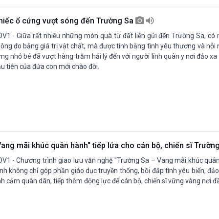
hiếc ổ cứng vượt sóng đến Trường Sa
V1 - Giữa rất nhiều những món quà từ đất liền gửi đến Trường Sa, c
ông đo bằng giá trị vật chất, mà được tính bằng tình yêu thương và nỗi 
ng nhỏ bé đã vượt hàng trăm hải lý đến với người lính quân y nơi đảo x
u tiên của đứa con mới chào đời.
Vang mãi khúc quân hành" tiếp lửa cho cán bộ, chiến sĩ Trườn
V1 - Chương trình giao lưu văn nghệ "Trường Sa – Vang mãi khúc quâ
ình không chỉ góp phần giáo dục truyền thống, bồi đắp tình yêu biển, đả
nh cảm quân dân, tiếp thêm động lực để cán bộ, chiến sĩ vững vàng nơi 