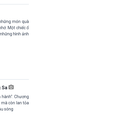
19h55-20h00
Quảng cáo vovams
20h00-20h30
Vì an ninh Tổ quốc
ó những món quà
20h30-20h59
nhớ. Một chiếc ổ
Chuyên gia của bạn (phát lại)
a những hình ảnh
20h59-21h00
Báo giờ
21h00-21h30
Quân đội nhân dân
21h30-21h58
Thời sự đêm (trực tiếp)
21h58-22h00
Quảng cáo
g Sa
22h00-22h15
Kết nối công nghệ (phát lại Thứ Bẩy)
n hành". Chương
22h15-22h25
o mà còn lan tỏa
A lô VOV1 (phát lại)
đầu sóng
22h25-22h30
Bản tin Thật và Giả (phát lại)
22h30-23h00
Chân dung cuộc sống - phát lại Thứ 5