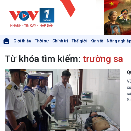
Giới thiệu
Thời sự
Chính trị
Thế giới
Kinh tế
Nông nghiệp
Giới thiệu
Thời sự
Từ khóa tìm kiếm:
trường sa
Thời sự 6h
Thời sự 12h
Thời sự 18h
Q
Thời sự 21h30
VO
Bản tin
cứ
Chuyên mục
sả
Theo dòng Thời sự
Sa
Xã hội
Khoa học & Công nghệ
Tin Đời sống & Xã hội
Tin Khoa học & Công nghệ