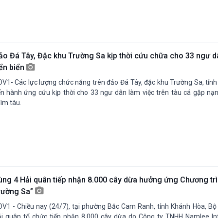
ảo Đá Tây, Đặc khu Trường Sa kịp thời cứu chữa cho 33 ngư 
rển biển
V1- Các lực lượng chức năng trên đảo Đá Tây, đặc khu Trường Sa, tỉn
ến hành ứng cứu kịp thời cho 33 ngư dân làm việc trên tàu cá gặp nạn
ìm tàu.
ùng 4 Hải quân tiếp nhận 8.000 cây dừa hưởng ứng Chương tr
rường Sa”
V1 - Chiều nay (24/7), tại phường Bắc Cam Ranh, tỉnh Khánh Hòa, Bộ
i quân tổ chức tiếp nhận 8.000 cây dừa do Công ty TNHH Namlee Int