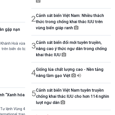
08h30-08h55
360 độ Sức khỏe
Cảnh sát biển Việt Nam: Nhiều thách
2
08h55-09h00
Chương trình đệm
thức trong chống khai thác IUU trên
09h00-10h00
vùng biển giáp ranh
dân gặp nạn
Ca nhạc Chào Năm mới
10h00-10h30
Cảnh sát biển đổi mới tuyên truyền,
Chuyên gia của bạn (Phát lại thứ Tư)
3
h Khánh Hoà vừa
nâng cao ý thức ngư dân trong chống
10h30-11h00
 trên biển do bị
Vì an ninh Tổ quốc
khai thác IUU
11h00-11h05
Bản tin Thể thao
Giống lúa chất lượng cao - Nền tảng
4
11h05-11h10
Quảng cáo
nâng tầm gạo Việt
11h10-11h25
Kết nối công nghệ
Cảnh sát biển Việt Nam tuyên truyền
5
11h25-11h30
ình “Xanh hóa
chống khai thác IUU cho hơn 114 nghìn
Chương trình đệm
lượt ngư dân
11h30-11h35
Bản tin Thật và Giả
 Tư lệnh Vùng 4
11h35-11h50
ernational trao