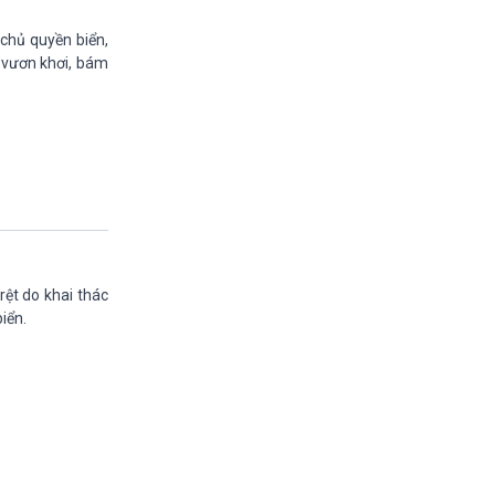
Quảng cáo
15h20-15h50
 chủ quyền biển,
Chuyên gia của bạn
 vươn khơi, bám
15h50-16h00
A lô, VOV1
16h00-17h00
Theo dòng thời sự
17h00-17h50
Cuộc sống 365
17h50-17h59
Quảng cáo
17h59-18h00
Báo giờ
rệt do khai thác
18h00-18h57
iển.
Thời sự chiều (trực tiếp)
18h57-19h00
Quảng cáo
19h00-19h30
Tâm tình nơi biên giới và hải đảo
19h30-19h55
360 độ sức khỏe (phát lại)