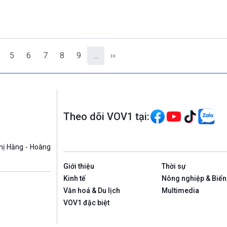
5
6
7
8
9
…
››
Theo dõi VOV1 tại:
hị Hằng - Hoàng
Giới thiệu
Thời sự
Kinh tế
Nông nghiệp & Biển
Văn hoá & Du lịch
Multimedia
VOV1 đặc biệt