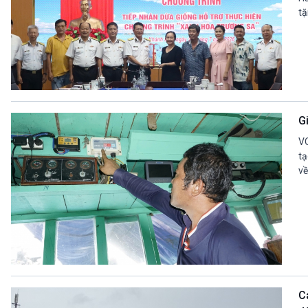
tặ
G
VO
tạ
về
C