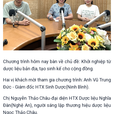
Kinh tế
Nông nghiệp & Biển đảo
Tin Kinh tế
Tin Nông nghiệp & Biển
Trước giờ mở cửa
đảo
Dòng chảy Kinh tế
Mùa vàng
Sức sống hàng Việt
Biển đảo Việt Nam
Khởi nghiệp
Tâm tình biên giới và hải
Tuyên chiến với gian lận
đảo
Chương trình hôm nay bàn về chủ đề: Khởi nghiệp từ
thương mại
Tìm hiểu biển, đảo Việt
dược liệu bản địa, tạo sinh kế cho cộng đồng.
Nam
Hai vị khách mời tham gia chương trình: Anh Vũ Trung
Đức - Giám đốc HTX Sinh Dược(Ninh Bình).
Chị Nguyễn Thảo Châu-đại diện HTX Dược liệu Nghĩa
Đàn(Nghệ An), người sáng lập thương hiệu dược liệu
Xã hội
Khoa học & Công nghệ
Ngọc Thảo Châu.