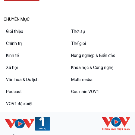
CHUYÊN MỤC
Podcast
Góc nhìn VOV1
Giới thiệu
Thời sự
Bình luận
Chính trị
Thế giới
10 phút Sự kiện - Luận bàn
Câu chuyện thời sự
Kinh tế
Nông nghiệp & Biển đảo
Dòng chảy sự kiện
Đối thoại
Xã hội
Khoa học & Công nghệ
Diễn đàn chủ nhật
Văn hoá & Du lịch
Multimedia
Chuyện đêm
Podcast
Góc nhìn VOV1
VOV1 đặc biệt
VOV1 đặc biệt