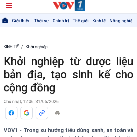
Giới thiệu
Thời sự
Chính trị
Thế giới
Kinh tế
Nông nghiệp 
KINH TẾ
Khởi nghiệp
Khởi nghiệp từ dược liệu
bản địa, tạo sinh kế cho
cộng đồng
Giới thiệu
Thời sự
Chủ nhật, 12:06, 31/05/2026
Thời sự 6h
Thời sự 12h
Thời sự 18h
Thời sự 21h30
VOV1 - Trong xu hướng tiêu dùng xanh, an toàn và
Bản tin