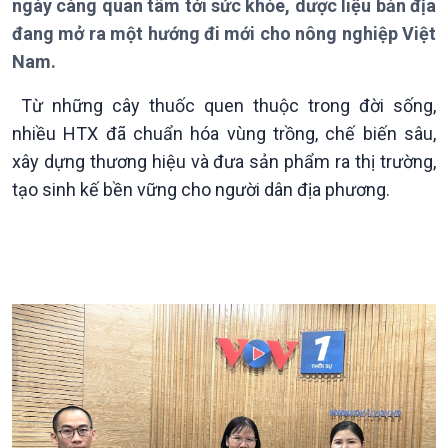
ngày càng quan tâm tới sức khỏe, dược liệu bản địa
Chuyên mục
đang mở ra một hướng đi mới cho nông nghiệp Việt
Theo dòng Thời sự
Nam.
Từ những cây thuốc quen thuộc trong đời sống,
nhiều HTX đã chuẩn hóa vùng trồng, chế biến sâu,
xây dựng thương hiệu và đưa sản phẩm ra thị trường,
tạo sinh kế bền vững cho người dân địa phương.
Chính trị
Thế giới
Tin Chính trị
Tin thế giới
Chính phủ với người dân
Vấn đề quốc tế
Quốc hội với cử tri
Hồ sơ sự kiện quốc tế
Xây dựng đảng
Thế giới & Việt Nam
Đảng trong cuộc sống
Biên cương - Một dải vững
Nhận diện sự thật
bền
Pháp luật và đời sống