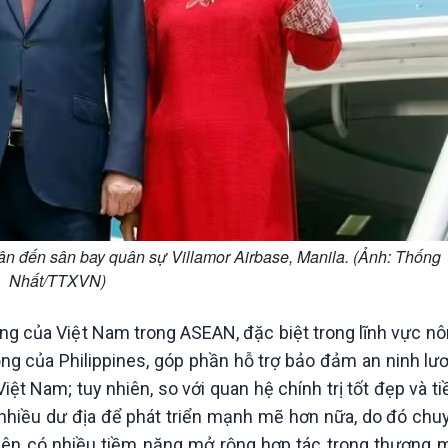
ân đến sân bay quân sự Villamor Airbase, Manila. (Ảnh: Thống
Nhất/TTXVN)
rọng của Việt Nam trong ASEAN, đặc biệt trong lĩnh vực n
ọng của Philippines, góp phần hỗ trợ bảo đảm an ninh lư
iệt Nam; tuy nhiên, so với quan hệ chính trị tốt đẹp và 
n nhiều dư địa để phát triển mạnh mẽ hơn nữa, do đó ch
bên có nhiều tiềm năng mở rộng hợp tác trong thương mại