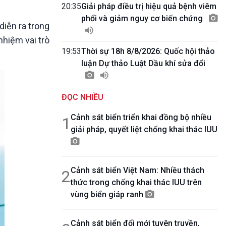
10 phút Sự kiện - Luận bàn
20:35
Giải pháp điều trị hiệu quả bệnh viêm
Câu chuyện thời sự
phổi và giảm nguy cơ biến chứng
diễn ra trong
Dòng chảy sự kiện
nhiệm vai trò
Đối thoại
19:53
Thời sự 18h 8/8/2026: Quốc hội thảo
Diễn đàn chủ nhật
luận Dự thảo Luật Dầu khí sửa đổi
Chuyện đêm
ĐỌC NHIỀU
Cảnh sát biển triển khai đồng bộ nhiều
1
giải pháp, quyết liệt chống khai thác IUU
Cảnh sát biển Việt Nam: Nhiều thách
2
thức trong chống khai thác IUU trên
vùng biển giáp ranh
Cảnh sát biển đổi mới tuyên truyền,