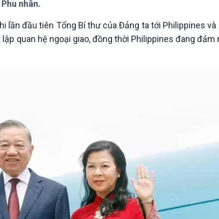
 Phu nhân.
Chát với người nổi tiếng
Video
Câu chuyện Thể thao
Infographic
i lần đầu tiên Tổng Bí thư của Đảng ta tới Philippines và 
E-Magazine
 lập quan hệ ngoại giao, đồng thời Philippines đang đảm 