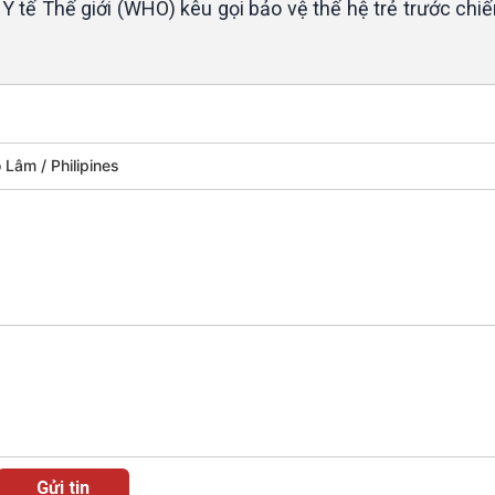
 tế Thế giới (WHO) kêu gọi bảo vệ thế hệ trẻ trước chiế
ô Lâm
Philipines