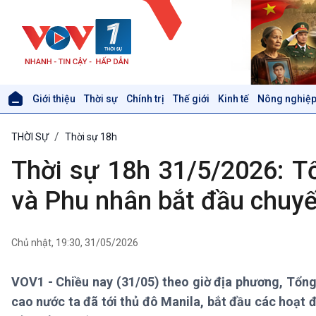
Giới thiệu
Thời sự
Chính trị
Thế giới
Kinh tế
Nông nghiệp
Giới thiệu
Thời sự
THỜI SỰ
Thời sự 18h
Thời sự 6h
Thời sự 12h
Thời sự 18h 31/5/2026: T
Thời sự 18h
Thời sự 21h30
và Phu nhân bắt đầu chuyế
Bản tin
Chuyên mục
Theo dòng Thời sự
Chủ nhật, 19:30, 31/05/2026
VOV1 - Chiều nay (31/05) theo giờ địa phương, Tổng
Xã hội
Khoa học & Công nghệ
cao nước ta đã tới thủ đô Manila, bắt đầu các hoạt 
Tin Đời sống & Xã hội
Tin Khoa học & Công nghệ