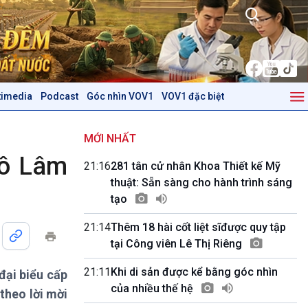
timedia
Podcast
Góc nhìn VOV1
VOV1 đặc biệt
Kinh tế
Nông nghiệp & Biển đảo
Tin Kinh tế
Tin Nông nghiệp & Biển
MỚI NHẤT
Trước giờ mở cửa
đảo
Tô Lâm
21:16
281 tân cử nhân Khoa Thiết kế Mỹ
Dòng chảy Kinh tế
Mùa vàng
thuật: Sẵn sàng cho hành trình sáng
Sức sống hàng Việt
Biển đảo Việt Nam
tạo
Khởi nghiệp
Tâm tình biên giới và hải
Tuyên chiến với gian lận
đảo
21:14
Thêm 18 hài cốt liệt sĩđược quy tập
thương mại
Tìm hiểu biển, đảo Việt
tại Công viên Lê Thị Riêng
Nam
21:11
Khi di sản được kể bằng góc nhìn
đại biểu cấp
Podcast
Góc nhìn VOV1
của nhiều thế hệ
theo lời mời
Bình luận