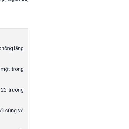
 chống lãng
à một trong
 22 trường
ối cùng về