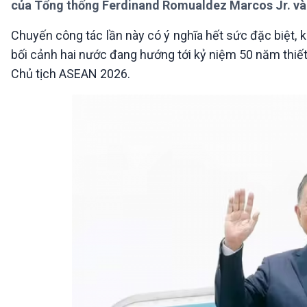
của Tổng thống Ferdinand Romualdez Marcos Jr. và
360 độ Sức khỏe
Kết nối công nghệ
Chuyển đổi Xanh
Sống chung với biến đổi
Chuyến công tác lần này có ý nghĩa hết sức đặc biệt, kh
Tài nguyên và Môi trường
khí hậu
bối cảnh hai nước đang hướng tới kỷ niệm 50 năm thiết
Chuyên gia của bạn
Xã hội chuyển động
Chủ tịch ASEAN 2026.
Bước chân đến trường
VOV1 đặc biệt
Thanh âm ký sự
Chân dung cuộc sống
Các chương trình đặc biệt