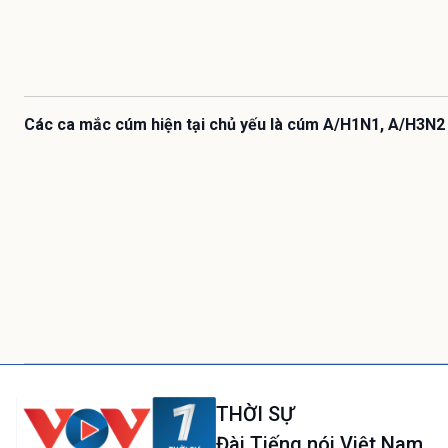
Các ca mắc cúm hiện tại chủ yếu là cúm A/H1N1, A/H3N2
THỜI SỰ
Đài Tiếng nói Việt Nam