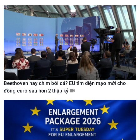
Giới thiệu
Thời sự
Thời sự 6h
Thời sự 12h
Thời sự 18h
Thời sự 21h30
Bản tin
Chuyên mục
Theo dòng Thời sự
Beethoven hay chim bói cá? EU tìm diện mạo mới cho
đồng euro sau hơn 2 thập kỷ