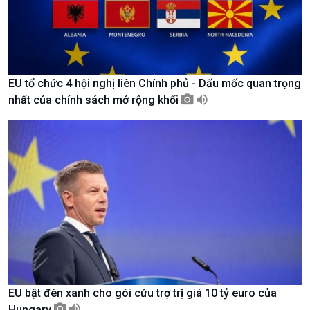
EU tổ chức 4 hội nghị liên Chính phủ - Dấu mốc quan trọng
nhất của chính sách mở rộng khối
Chính trị
Thế giới
Tin Chính trị
Tin thế giới
Chính phủ với người dân
Vấn đề quốc tế
Quốc hội với cử tri
Hồ sơ sự kiện quốc tế
Xây dựng đảng
Thế giới & Việt Nam
Đảng trong cuộc sống
Biên cương - Một dải vững
Nhận diện sự thật
bền
Pháp luật và đời sống
EU bật đèn xanh cho gói cứu trợ trị giá 10 tỷ euro của
Hungary