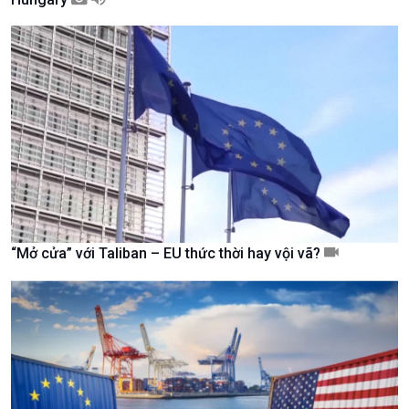
Kinh tế
Nông nghiệp & Biển đảo
Tin Kinh tế
Tin Nông nghiệp & Biển
“Mở cửa” với Taliban – EU thức thời hay vội vã?
Trước giờ mở cửa
đảo
Dòng chảy Kinh tế
Mùa vàng
Sức sống hàng Việt
Biển đảo Việt Nam
Khởi nghiệp
Tâm tình biên giới và hải
Tuyên chiến với gian lận
đảo
thương mại
Tìm hiểu biển, đảo Việt
Nam