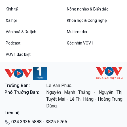
Kinh tế
Nông nghiệp & Biển đảo
VOV1 đặc biệt
Xã hội
Khoa học & Công nghệ
Thanh âm ký sự
Văn hoá & Du lịch
Multimedia
Chân dung cuộc sống
Các chương trình đặc biệt
Podcast
Góc nhìn VOV1
VOV1 đặc biệt
Trưởng Ban:
Lê Văn Phúc.
Phó Trưởng Ban:
Nguyễn Mạnh Thắng - Nguyễn Thị
Tuyết Mai - Lê Thị Hằng - Hoàng Trung
Dũng.
Liên hệ
024 3936 5888 - 3825 5765.