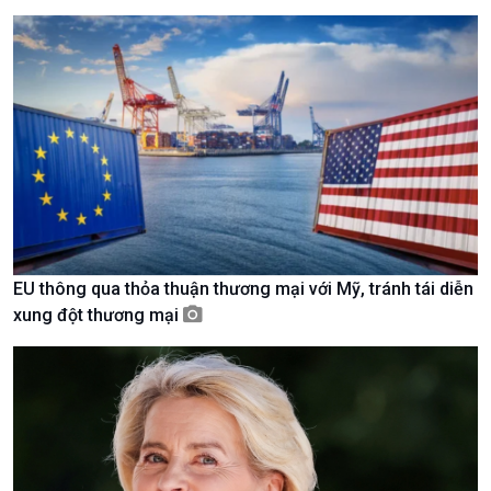
Chuyên gia của bạn
Xã hội chuyển động
Bước chân đến trường
EU thông qua thỏa thuận thương mại với Mỹ, tránh tái diễn
xung đột thương mại
Văn hoá & Du lịch
Multimedia