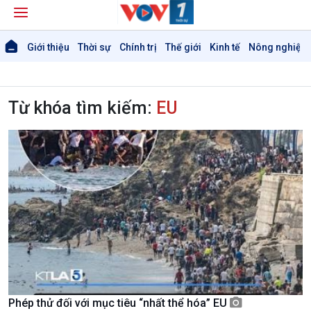
Giới thiệu
Thời sự
Chính trị
Thế giới
Kinh tế
Nông nghiệp 
Từ khóa tìm kiếm:
EU
Phép thử đối với mục tiêu “nhất thể hóa” EU