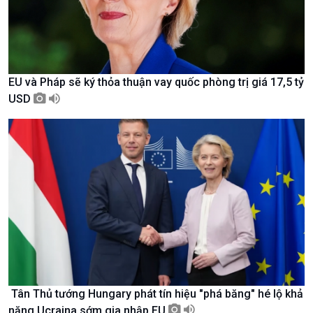
Tin Văn hoá & Du lịch
Ảnh
Chát với người nổi tiếng
Video
Câu chuyện Thể thao
Infographic
E-Magazine
EU và Pháp sẽ ký thỏa thuận vay quốc phòng trị giá 17,5 tỷ
USD
Tân Thủ tướng Hungary phát tín hiệu "phá băng" hé lộ khả
Podcast
Góc nhìn VOV1
năng Ucraina sớm gia nhập EU