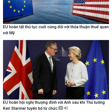
EU hoàn tất thủ tục cuối cùng đối với thỏa thuận thuế quan
với Mỹ
Xã hội
Khoa học & Công nghệ
Tin Đời sống & Xã hội
Tin Khoa học & Công nghệ
360 độ Sức khỏe
Kết nối công nghệ
EU hoãn hội nghị thượng đỉnh với Anh sau khi Thủ tướng
Chuyển đổi Xanh
Sống chung với biến đổi
Keir Starmer tuyên bố từ chức
Tài nguyên và Môi trường
khí hậu