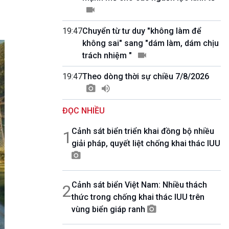
10 phút Sự kiện - Luận bàn
Câu chuyện thời sự
Dòng chảy sự kiện
19:47
Chuyển từ tư duy "không làm để
Đối thoại
không sai" sang "dám làm, dám chịu
Diễn đàn chủ nhật
trách nhiệm "
Chuyện đêm
19:47
Theo dòng thời sự chiều 7/8/2026
ĐỌC NHIỀU
Cảnh sát biển triển khai đồng bộ nhiều
1
giải pháp, quyết liệt chống khai thác IUU
Cảnh sát biển Việt Nam: Nhiều thách
2
thức trong chống khai thác IUU trên
vùng biển giáp ranh