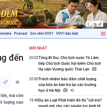
timedia
Podcast
Góc nhìn VOV1
VOV1 đặc biệt
Kinh tế
Nông nghiệp & Biển đảo
Tin Kinh tế
Tin Nông nghiệp & Biển
MỚI NHẤT
Trước giờ mở cửa
đảo
ng đến
20:02
Tổng Bí thư, Chủ tịch nước Tô Lâm
Dòng chảy Kinh tế
Mùa vàng
tiếp Chủ tịch Quốc hội kiêm Chủ tịch
Sức sống hàng Việt
Biển đảo Việt Nam
Hạ viện Vương quốc Thái Lan
Khởi nghiệp
Tâm tình biên giới và hải
Tuyên chiến với gian lận
đảo
20:00
Trách nhiệm bảo đảm chất lượng
thương mại
Tìm hiểu biển, đảo Việt
của bữa ăn bán trú tại các trường
Nam
học ở Hà Nội
 lớn, mà còn
Podcast
Góc nhìn VOV1
19:48
Dự án Luật Phát triển đô thị “cởi trói”
ất lượng cao
Bình luận
mạnh mẽ cho các nguồn lực kinh tế