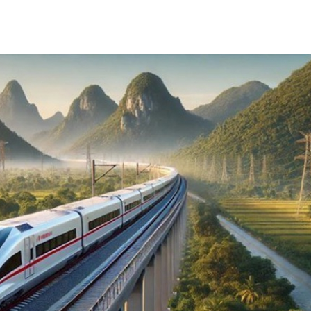
Chát với người nổi tiếng
Video
Câu chuyện Thể thao
Infographic
E-Magazine