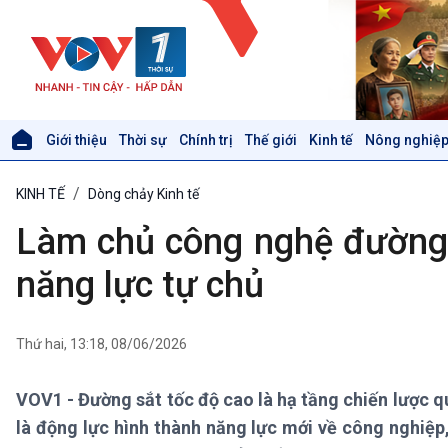
Giới thiệu
Thời sự
Chính trị
Thế giới
Kinh tế
Nông nghiệp
Giới thiệu
Thời sự
KINH TẾ
Dòng chảy Kinh tế
Thời sự 6h
Thời sự 12h
Làm chủ công nghệ đường 
Thời sự 18h
Thời sự 21h30
năng lực tự chủ
Bản tin
Chuyên mục
Theo dòng Thời sự
Thứ hai, 13:18, 08/06/2026
VOV1 - Đường sắt tốc độ cao là hạ tầng chiến lược q
Xã hội
Khoa học & Công nghệ
là động lực hình thành năng lực mới về công nghiệp
Tin Đời sống & Xã hội
Tin Khoa học & Công nghệ