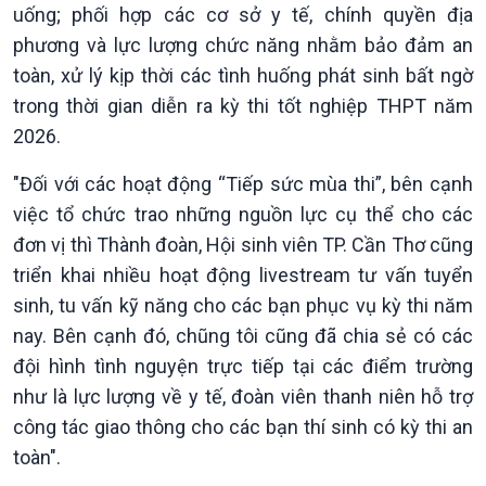
uống; phối hợp các cơ sở y tế, chính quyền địa
Kinh tế
Nông nghiệp & Biển đảo
phương và lực lượng chức năng nhằm bảo đảm an
Tin Kinh tế
Tin Nông nghiệp & Biển
toàn, xử lý kịp thời các tình huống phát sinh bất ngờ
Trước giờ mở cửa
đảo
Dòng chảy Kinh tế
Mùa vàng
trong thời gian diễn ra kỳ thi tốt nghiệp THPT năm
Sức sống hàng Việt
Biển đảo Việt Nam
2026.
Khởi nghiệp
Tâm tình biên giới và hải
Tuyên chiến với gian lận
đảo
"Đối với các hoạt động “Tiếp sức mùa thi”, bên cạnh
thương mại
Tìm hiểu biển, đảo Việt
việc tổ chức trao những nguồn lực cụ thể cho các
Nam
đơn vị thì Thành đoàn, Hội sinh viên TP. Cần Thơ cũng
triển khai nhiều hoạt động livestream tư vấn tuyển
sinh, tu vấn kỹ năng cho các bạn phục vụ kỳ thi năm
nay. Bên cạnh đó, chũng tôi cũng đã chia sẻ có các
đội hình tình nguyện trực tiếp tại các điểm trường
như là lực lượng về y tế, đoàn viên thanh niên hỗ trợ
công tác giao thông cho các bạn thí sinh có kỳ thi an
toàn".