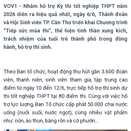
Giới thiệu
Thời sự
VOV1 - Nhằm hỗ trợ Kỳ thi tốt nghiệp THPT năm
Thời sự 6h
2026 diễn ra hiệu quả nhất, ngày 6/6, Thành đoàn
Thời sự 12h
và Hội Sinh viên TP. Cần Thơ triển khai Chương trình
Thời sự 18h
“Tiếp sức mùa thi”, thể hiện tinh thần xung kích,
Thời sự 21h30
Bản tin
trách nhiệm của tuổi trẻ thành phố trong đồng
Chuyên mục
hành, hỗ trợ thí sinh.
Theo dòng Thời sự
Theo Ban tổ chức, hoạt động thu hút gần 3.600 đoàn
viên, thanh niên, sinh viên tham gia, tập trung cao
điểm từ ngày 10 đến 12/6, trực tiếp hỗ trợ thí sinh dự
thi tốt nghiệp THPT tại 80 điểm thi. Cùng với việc hỗ
trợ lực lượng, Ban Tổ chức cấp phát 50.000 chai nước
uống (nuối suối, nước ngọt), cùng nhiều vật phẩm
như: nón, áo thun, băng rôn và cờ phướn...