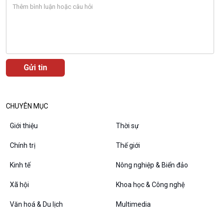
Bình luận
10 phút Sự kiện - Luận bàn
Câu chuyện thời sự
Dòng chảy sự kiện
Đối thoại
Diễn đàn chủ nhật
Chuyện đêm
CHUYÊN MỤC
Giới thiệu
Thời sự
Chính trị
Thế giới
Kinh tế
Nông nghiệp & Biển đảo
Xã hội
Khoa học & Công nghệ
Văn hoá & Du lịch
Multimedia
VOV1 đặc biệt