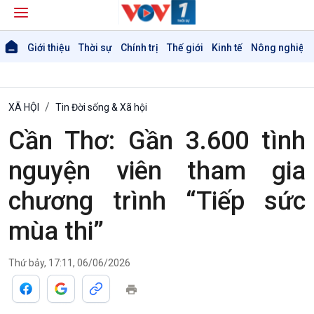
Giới thiệu
Thời sự
Chính trị
Thế giới
Kinh tế
Nông nghiệp 
XÃ HỘI
Tin Đời sống & Xã hội
Cần Thơ: Gần 3.600 tình
nguyện viên tham gia
chương trình “Tiếp sức
mùa thi”
Thứ bảy, 17:11, 06/06/2026