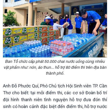
Chính trị
Thế giới
Tin Chính trị
Tin thế giới
Chính phủ với người dân
Vấn đề quốc tế
Quốc hội với cử tri
Hồ sơ sự kiện quốc tế
Xây dựng đảng
Thế giới & Việt Nam
Đảng trong cuộc sống
Biên cương - Một dải vững
Nhận diện sự thật
bền
Pháp luật và đời sống
Ban Tổ chức cấp phát 50.000 chai nước uống cùng nhiều
vật phẩm như: nón, áo thun... hỗ trợ 80 điểm thi trên địa bàn
thành phố.
Anh Đỗ Phước Quí, Phó Chủ tịch Hội Sinh viên TP. Cần
Thơ cho biết: tại mỗi điểm thi, các cơ sở Đoàn bố trí
đội hình thanh niên tình nguyện hỗ trợ đưa đón thí
sinh có hoàn cảnh đặc biệt đến điểm thi, hỗ trợ nước