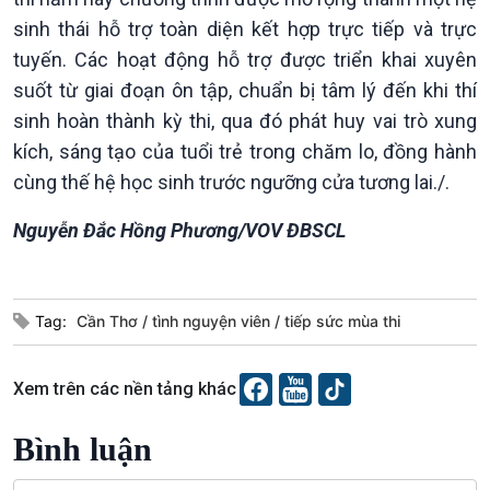
sinh thái hỗ trợ toàn diện kết hợp trực tiếp và trực
tuyến. Các hoạt động hỗ trợ được triển khai xuyên
Văn hoá & Du lịch
Multimedia
suốt từ giai đoạn ôn tập, chuẩn bị tâm lý đến khi thí
Tin Văn hoá & Du lịch
Ảnh
Chát với người nổi tiếng
Video
sinh hoàn thành kỳ thi, qua đó phát huy vai trò xung
Câu chuyện Thể thao
Infographic
kích, sáng tạo của tuổi trẻ trong chăm lo, đồng hành
E-Magazine
cùng thế hệ học sinh trước ngưỡng cửa tương lai./.
Nguyễn Đắc Hồng Phương/VOV ĐBSCL
Tag:
Cần Thơ
tình nguyện viên
tiếp sức mùa thi
Xem trên các nền tảng khác
Bình luận
Podcast
Góc nhìn VOV1