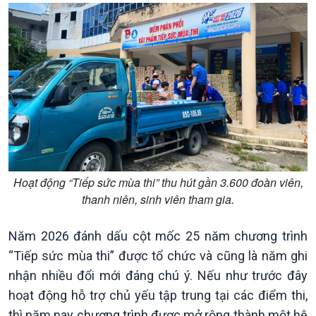
Xã hội
Khoa học & Công nghệ
Tin Đời sống & Xã hội
Tin Khoa học & Công nghệ
360 độ Sức khỏe
Kết nối công nghệ
Chuyển đổi Xanh
Sống chung với biến đổi
Tài nguyên và Môi trường
khí hậu
Chuyên gia của bạn
Xã hội chuyển động
Bước chân đến trường
Hoạt động “Tiếp sức mùa thi” thu hút gần 3.600 đoàn viên,
thanh niên, sinh viên tham gia.
Năm 2026 đánh dấu cột mốc 25 năm chương trình
“Tiếp sức mùa thi” được tổ chức và cũng là năm ghi
nhận nhiều đổi mới đáng chú ý. Nếu như trước đây
hoạt động hỗ trợ chủ yếu tập trung tại các điểm thi,
thì năm nay chương trình được mở rộng thành một hệ