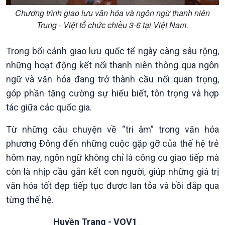
Chương trình giao lưu văn hóa và ngôn ngữ thanh niên
Trung - Việt tổ chức chiều 3-6 tại Việt Nam.
Podcast
Góc nhìn VOV1
Bình luận
Trong bối cảnh giao lưu quốc tế ngày càng sâu rộng,
10 phút Sự kiện - Luận bàn
những hoạt động kết nối thanh niên thông qua ngôn
Câu chuyện thời sự
ngữ và văn hóa đang trở thành cầu nối quan trọng,
Dòng chảy sự kiện
góp phần tăng cường sự hiểu biết, tôn trọng và hợp
Đối thoại
tác giữa các quốc gia.
Diễn đàn chủ nhật
Chuyện đêm
Từ những câu chuyện về “tri âm” trong văn hóa
phương Đông đến những cuộc gặp gỡ của thế hệ trẻ
hôm nay, ngôn ngữ không chỉ là công cụ giao tiếp mà
còn là nhịp cầu gắn kết con người, giúp những giá trị
văn hóa tốt đẹp tiếp tục được lan tỏa và bồi đắp qua
từng thế hệ.
_Huyền Trang - VOV1_