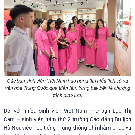
Các bạn sinh viên Việt Nam hào hứng tìm hiểu lịch sử và
văn hóa Trung Quốc qua triển lãm trưng bày bên lề chương
trình giao lưu.
Đối với nhiều sinh viên Việt Nam như bạn Lục Thị
Cam – sinh viên năm thứ 2 trường Cao đẳng Du lịch
Xã hội
Khoa học & Công nghệ
Hà Nội, việc học tiếng Trung không chỉ nhằm phục vụ
Tin Đời sống & Xã hội
Tin Khoa học & Công nghệ