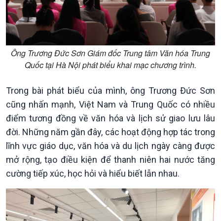
Kinh tế
Nông nghiệp & Biển đảo
Tin Kinh tế
Tin Nông nghiệp & Biển
Ông Trương Đức Sơn Giám đốc Trung tâm Văn hóa Trung
Trước giờ mở cửa
đảo
Quốc tại Hà Nội phát biểu khai mạc chương trình.
Dòng chảy Kinh tế
Mùa vàng
Sức sống hàng Việt
Biển đảo Việt Nam
Khởi nghiệp
Tâm tình biên giới và hải
Trong bài phát biểu của mình, ông Trương Đức Sơn
Tuyên chiến với gian lận
đảo
cũng nhấn mạnh, Việt Nam và Trung Quốc có nhiều
thương mại
Tìm hiểu biển, đảo Việt
điểm tương đồng về văn hóa và lịch sử giao lưu lâu
Nam
đời. Những năm gần đây, các hoạt động hợp tác trong
lĩnh vực giáo dục, văn hóa và du lịch ngày càng được
mở rộng, tạo điều kiện để thanh niên hai nước tăng
cường tiếp xúc, học hỏi và hiểu biết lẫn nhau.