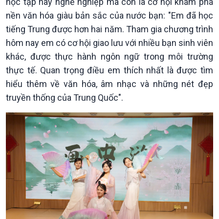
học tập hay nghề nghiệp mà còn là cơ hội khám phá
360 độ Sức khỏe
Kết nối công nghệ
Chuyển đổi Xanh
Sống chung với biến đổi
nền văn hóa giàu bản sắc của nước bạn: "Em đã học
Tài nguyên và Môi trường
khí hậu
tiếng Trung được hơn hai năm. Tham gia chương trình
Chuyên gia của bạn
hôm nay em có cơ hội giao lưu với nhiều bạn sinh viên
Xã hội chuyển động
khác, được thực hành ngôn ngữ trong môi trường
Bước chân đến trường
thực tế. Quan trọng điều em thích nhất là được tìm
hiểu thêm về văn hóa, âm nhạc và những nét đẹp
truyền thống của Trung Quốc".