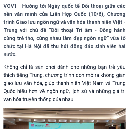
VOV1 - Hướng tới Ngày quốc tế Đối thoại giữa các
nền văn minh của Liên Hợp Quốc (10/6), Chương
trình Giao lưu ngôn ngữ và văn hóa thanh niên Việt -
Trung với chủ đề “Đối thoại Tri âm - Đồng hành
cùng trẻ thơ, cùng nhau làm đẹp ngôn ngữ” vừa tổ
chức tại Hà Nội đã thu hút đông đảo sinh viên hai
nước.
Không chỉ là sân chơi dành cho những bạn trẻ yêu
thích tiếng Trung, chương trình còn mở ra không gian
giao lưu văn hóa, giúp thanh niên Việt Nam và Trung
Quốc hiểu hơn về ngôn ngữ, lịch sử và những giá trị
Giới thiệu
Thời sự
văn hóa truyền thống của nhau.
Thời sự 6h
Thời sự 12h
Thời sự 18h
Thời sự 21h30
Bản tin