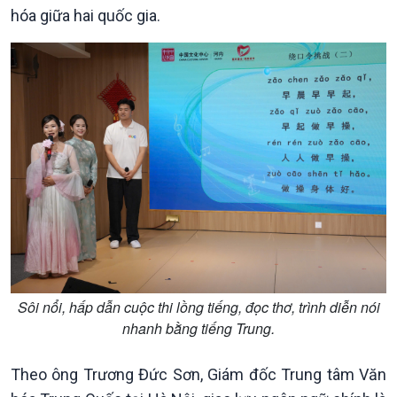
hóa giữa hai quốc gia.
Chính trị
Thế giới
Tin Chính trị
Tin thế giới
Chính phủ với người dân
Vấn đề quốc tế
Quốc hội với cử tri
Hồ sơ sự kiện quốc tế
Xây dựng đảng
Thế giới & Việt Nam
Đảng trong cuộc sống
Biên cương - Một dải vững
Nhận diện sự thật
bền
Sôi nổi, hấp dẫn cuộc thi lồng tiếng, đọc thơ, trình diễn nói
Pháp luật và đời sống
nhanh bằng tiếng Trung.
Theo ông Trương Đức Sơn, Giám đốc Trung tâm Văn