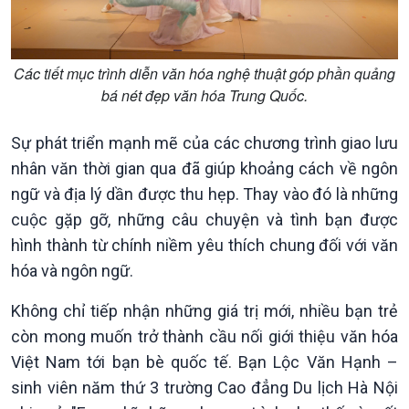
Các tiết mục trình diễn văn hóa nghệ thuật góp phần quảng
bá nét đẹp văn hóa Trung Quốc.
Sự phát triển mạnh mẽ của các chương trình giao lưu
nhân văn thời gian qua đã giúp khoảng cách về ngôn
ngữ và địa lý dần được thu hẹp. Thay vào đó là những
cuộc gặp gỡ, những câu chuyện và tình bạn được
hình thành từ chính niềm yêu thích chung đối với văn
Văn hoá & Du lịch
Multimedia
hóa và ngôn ngữ.
Tin Văn hoá & Du lịch
Ảnh
Chát với người nổi tiếng
Video
Không chỉ tiếp nhận những giá trị mới, nhiều bạn trẻ
Câu chuyện Thể thao
Infographic
còn mong muốn trở thành cầu nối giới thiệu văn hóa
E-Magazine
Việt Nam tới bạn bè quốc tế. Bạn Lộc Văn Hạnh –
sinh viên năm thứ 3 trường Cao đẳng Du lịch Hà Nội