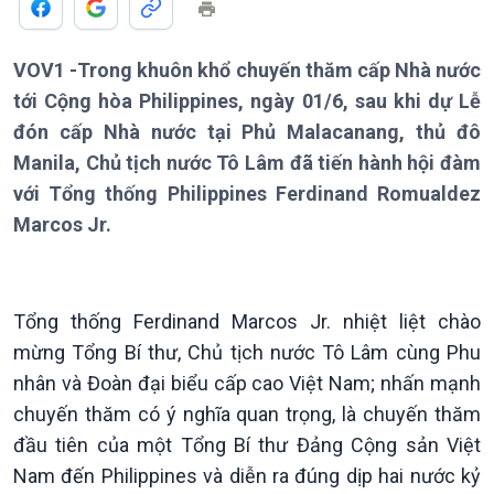
VOV1 -Trong khuôn khổ chuyến thăm cấp Nhà nước
tới Cộng hòa Philippines, ngày 01/6, sau khi dự Lễ
Giới thiệu
Thời sự
đón cấp Nhà nước tại Phủ Malacanang, thủ đô
Manila, Chủ tịch nước Tô Lâm đã tiến hành hội đàm
Thời sự 6h
Thời sự 12h
với Tổng thống Philippines Ferdinand Romualdez
Thời sự 18h
Marcos Jr.
Thời sự 21h30
Bản tin
Chuyên mục
Tổng thống Ferdinand Marcos Jr. nhiệt liệt chào
Theo dòng Thời sự
mừng Tổng Bí thư, Chủ tịch nước Tô Lâm cùng Phu
nhân và Đoàn đại biểu cấp cao Việt Nam; nhấn mạnh
chuyến thăm có ý nghĩa quan trọng, là chuyến thăm
đầu tiên của một Tổng Bí thư Đảng Cộng sản Việt
Nam đến Philippines và diễn ra đúng dịp hai nước kỷ