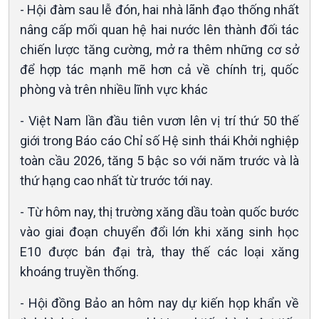
- Hội đàm sau lễ đón, hai nhà lãnh đạo thống nhất
nâng cấp mối quan hệ hai nước lên thành đối tác
chiến lược tăng cường, mở ra thêm những cơ sở
để hợp tác mạnh mẽ hơn cả về chính trị, quốc
phòng và trên nhiều lĩnh vực khác
- Việt Nam lần đầu tiên vươn lên vị trí thứ 50 thế
Văn hoá & Du lịch
Multimedia
giới trong Báo cáo Chỉ số Hệ sinh thái Khởi nghiệp
Tin Văn hoá & Du lịch
Ảnh
Chát với người nổi tiếng
Video
toàn cầu 2026, tăng 5 bậc so với năm trước và là
Câu chuyện Thể thao
Infographic
thứ hạng cao nhất từ trước tới nay.
E-Magazine
- Từ hôm nay, thị trường xăng dầu toàn quốc bước
vào giai đoạn chuyển đổi lớn khi xăng sinh học
E10 được bán đại trà, thay thế các loại xăng
khoáng truyền thống.
- Hội đồng Bảo an hôm nay dự kiến họp khẩn về