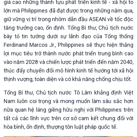
giá cao những thành tựu phát triển kinh tế - xã hội to
Sức sống hàng Việt
Biển đảo Việt Nam
Khởi nghiệp
Tâm tình biên giới và hải
lớn mà Philippines đã đạt được trong những năm qua,
Tuyên chiến với gian lận
đảo
giữ vững vị trí trong nhóm dẫn đầu ASEAN về tốc độc
thương mại
Tìm hiểu biển, đảo Việt
tăng trưởng cao, ổn định. Tổng Bí thư, Chủ tịch nước
Nam
bày tỏ tin tưởng dưới sự lãnh đạo của Tổng thống
Ferdinand Marcos Jr., Philippines sẽ thực hiện thắng
lợi mục tiêu trở thành nước phát triển trung bình cao
vào năm 2028 và chiến lược phát triển đến năm 2040,
thúc đẩy chuyển đổi mô hình kinh tế hướng tới xã hội
thịnh vượng, toàn diện và có khả năng chống chịu tốt.
Tổng Bí thư, Chủ tịch nước Tô Lâm khẳng định Việt
Nam luôn coi trọng và mong muốn làm sâu sắc hơn
nữa quan hệ láng giềng hữu nghị với Philippines trên
tất cả các lĩnh vực trên cơ sở cam kết chung đối với
hòa bình, ổn định, thượng tôn luật pháp quốc tế.