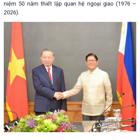
niệm 50 năm thiết lập quan hệ ngoại giao (1976 –
2026).
Chính trị
Thế giới
Tin Chính trị
Tin thế giới
Chính phủ với người dân
Vấn đề quốc tế
Quốc hội với cử tri
Hồ sơ sự kiện quốc tế
Xây dựng đảng
Thế giới & Việt Nam
Đảng trong cuộc sống
Biên cương - Một dải vững
Nhận diện sự thật
bền
Pháp luật và đời sống