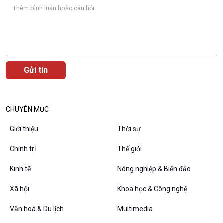
CHUYÊN MỤC
Giới thiệu
Thời sự
Chính trị
Thế giới
VOV1 đặc biệt
Kinh tế
Nông nghiệp & Biển đảo
Thanh âm ký sự
Xã hội
Khoa học & Công nghệ
Chân dung cuộc sống
Các chương trình đặc biệt
Văn hoá & Du lịch
Multimedia