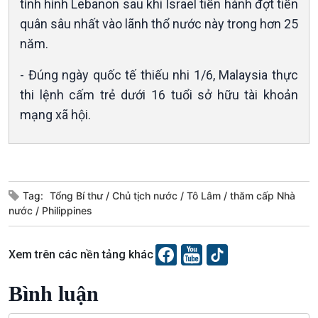
tình hình Lebanon sau khi Israel tiến hành đợt tiến
quân sâu nhất vào lãnh thổ nước này trong hơn 25
năm.
- Đúng ngày quốc tế thiếu nhi 1/6, Malaysia thực
thi lệnh cấm trẻ dưới 16 tuổi sở hữu tài khoản
mạng xã hội.
Podcast
Góc nhìn VOV1
Bình luận
10 phút Sự kiện - Luận bàn
Tag:
Tổng Bí thư
Chủ tịch nước
Tô Lâm
thăm cấp Nhà
Câu chuyện thời sự
nước
Philippines
Dòng chảy sự kiện
Đối thoại
Xem trên các nền tảng khác
Diễn đàn chủ nhật
Chuyện đêm
Bình luận