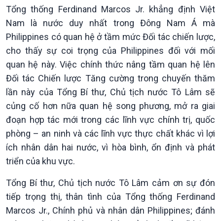
Tổng thống Ferdinand Marcos Jr. khẳng định Việt
Nam là nước duy nhất trong Đông Nam Á mà
Philippines có quan hệ ở tầm mức Đối tác chiến lược,
cho thấy sự coi trọng của Philippines đối với mối
quan hệ này. Việc chính thức nâng tầm quan hệ lên
Đối tác Chiến lược Tăng cường trong chuyến thăm
lần này của Tổng Bí thư, Chủ tịch nước Tô Lâm sẽ
củng cố hơn nữa quan hệ song phương, mở ra giai
đoạn hợp tác mới trong các lĩnh vực chính trị, quốc
phòng – an ninh và các lĩnh vực thực chất khác vì lợi
ích nhân dân hai nước, vì hòa bình, ổn định và phát
triển của khu vực.
Kinh tế
Nông nghiệp & Biển đảo
Tổng Bí thư, Chủ tịch nước Tô Lâm cảm ơn sự đón
Tin Kinh tế
Tin Nông nghiệp & Biển
tiếp trọng thị, thân tình của Tổng thống Ferdinand
Trước giờ mở cửa
đảo
Marcos Jr., Chính phủ và nhân dân Philippines; đánh
Dòng chảy Kinh tế
Mùa vàng