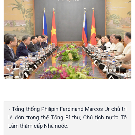
Xã hội
Khoa học & Công nghệ
Tin Đời sống & Xã hội
Tin Khoa học & Công nghệ
360 độ Sức khỏe
Kết nối công nghệ
Chuyển đổi Xanh
Sống chung với biến đổi
Tài nguyên và Môi trường
khí hậu
Chuyên gia của bạn
Xã hội chuyển động
Bước chân đến trường
- Tổng thống Philipin Ferdinand Marcos Jr chủ trì
lễ đón trọng thể Tổng Bí thư, Chủ tịch nước Tô
Lâm thăm cấp Nhà nước.