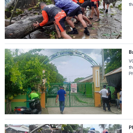
th
B
VO
th
Ph
P