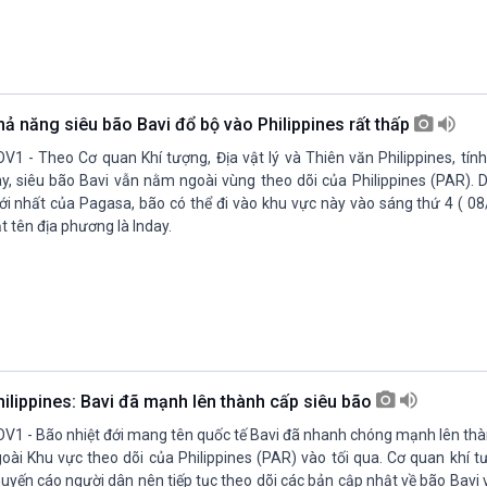
hả năng siêu bão Bavi đổ bộ vào Philippines rất thấp
V1 - Theo Cơ quan Khí tượng, Địa vật lý và Thiên văn Philippines, tín
y, siêu bão Bavi vẫn nằm ngoài vùng theo dõi của Philippines (PAR). 
i nhất của Pagasa, bão có thể đi vào khu vực này vào sáng thứ 4 ( 08
t tên địa phương là Inday.
hilippines: Bavi đã mạnh lên thành cấp siêu bão
V1 - Bão nhiệt đới mang tên quốc tế Bavi đã nhanh chóng mạnh lên thà
oài Khu vực theo dõi của Philippines (PAR) vào tối qua. Cơ quan khí t
uyến cáo người dân nên tiếp tục theo dõi các bản cập nhật về bão Bavi 