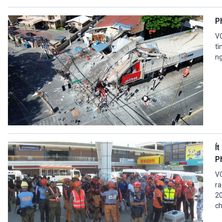
P
VO
tì
ng
Ít
P
VO
ra
20
ch