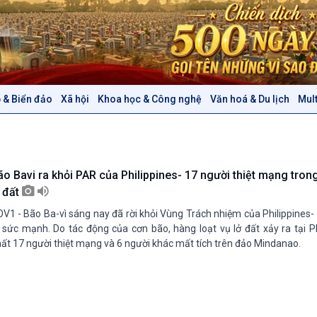
 & Biển đảo
Xã hội
Khoa học & Công nghệ
Văn hoá & Du lịch
Mul
Chính trị
Thế giới
Tin Chính trị
Tin thế giới
Chính phủ với người dân
Vấn đề quốc tế
Quốc hội với cử tri
Hồ sơ sự kiện quốc tế
ão Bavi ra khỏi PAR của Philippines- 17 người thiệt mạng tron
Xây dựng đảng
Thế giới & Việt Nam
ở đất
Đảng trong cuộc sống
Biên cương - Một dải vững
V1 - Bão Ba-vì sáng nay đã rời khỏi Vùng Trách nhiệm của Philippines
Nhận diện sự thật
bền
ì sức mạnh. Do tác động của cơn bão, hàng loạt vụ lở đất xảy ra tại Ph
Pháp luật và đời sống
ất 17 người thiệt mạng và 6 người khác mất tích trên đảo Mindanao.
Văn hoá & Du lịch
Multimedia
Tin Văn hoá & Du lịch
Ảnh