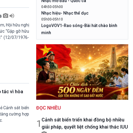
Nhạc mở đầu - Quốc ca
10 phút Sự kiện - Luận bàn
04h50-05h00
Câu chuyện thời sự
Nhạc hiệu- Nhạc thể dục
es
Dòng chảy sự kiện
05h00-05h10
Đối thoại
am, Hội hữu nghị
LogoVOV1-Rao sóng-Bài hát chào bình
Diễn đàn chủ nhật
chức “Gặp gỡ hữu
minh
s” (12/07/1976-
Chuyện đêm
05h10-05h20
Bản tin đầu ngày-Thời tiết
05h20-05h50
Mùa vàng (Chuyên đề cuối tuần)
05h50-05h59
Quảng cáo
05h59-06h00
Nhạc Top- Báo giờ
06h00-06h28
 tác vì hòa
Thời sự sáng (trực tiếp)
06h28-06h30
ĐỌC NHIỀU
Quảng cáo
rẻ Cảnh sát biển
n tăng cường hợp
06h30-07h00
Cảnh sát biển triển khai đồng bộ nhiều
Quân đội nhân dân
1
c.
giải pháp, quyết liệt chống khai thác IUU
07h00-08h30
Theo dòng thời sự