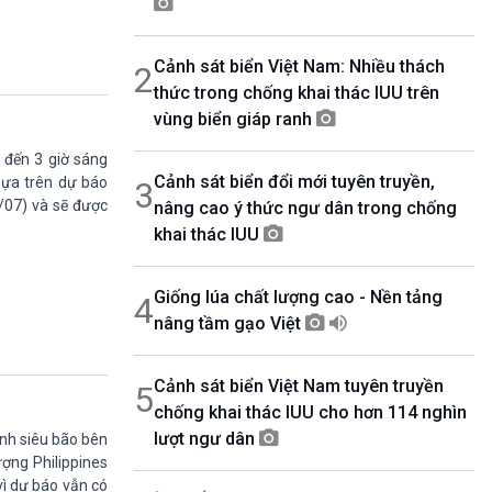
08h30-08h55
360 độ Sức khỏe
Cảnh sát biển Việt Nam: Nhiều thách
2
08h55-09h00
Chương trình đệm
thức trong chống khai thác IUU trên
09h00-10h00
vùng biển giáp ranh
Ca nhạc Chào Năm mới
h đến 3 giờ sáng
10h00-10h30
Cảnh sát biển đổi mới tuyên truyền,
Chuyên gia của bạn (Phát lại thứ Tư)
Dựa trên dự báo
3
/07) và sẽ được
nâng cao ý thức ngư dân trong chống
10h30-11h00
Vì an ninh Tổ quốc
khai thác IUU
11h00-11h05
Bản tin Thể thao
Giống lúa chất lượng cao - Nền tảng
4
11h05-11h10
Quảng cáo
nâng tầm gạo Việt
11h10-11h25
Kết nối công nghệ
Cảnh sát biển Việt Nam tuyên truyền
5
11h25-11h30
chống khai thác IUU cho hơn 114 nghìn
Chương trình đệm
lượt ngư dân
11h30-11h35
nh siêu bão bên
Bản tin Thật và Giả
ượng Philippines
11h35-11h50
vì dự báo vẫn có