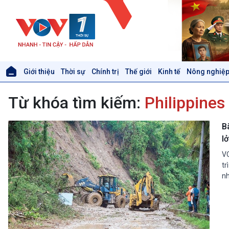
Giới thiệu
Thời sự
Chính trị
Thế giới
Kinh tế
Nông nghiệp
Giới thiệu
Thời sự
Từ khóa tìm kiếm:
Philippines
Thời sự 6h
Thời sự 12h
Thời sự 18h
B
Thời sự 21h30
l
Bản tin
VO
Chuyên mục
tr
Theo dòng Thời sự
nh
Xã hội
Khoa học & Công nghệ
Tin Đời sống & Xã hội
Tin Khoa học & Công nghệ