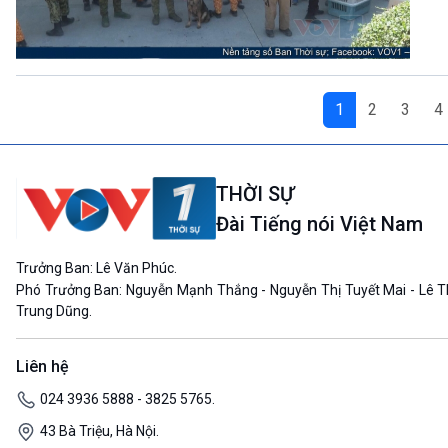
1
2
3
4
THỜI SỰ
Đài Tiếng nói Việt Nam
Trưởng Ban: Lê Văn Phúc.
Phó Trưởng Ban: Nguyễn Mạnh Thắng - Nguyễn Thị Tuyết Mai - Lê T
Trung Dũng.
Liên hệ
024 3936 5888 - 3825 5765.
43 Bà Triệu, Hà Nội.