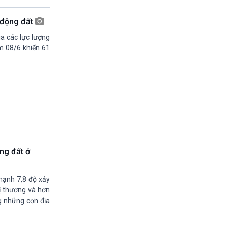
19h55-20h00
Quảng cáo vovams
 động đất
20h00-20h30
Vì an ninh Tổ quốc
a các lực lượng
20h30-20h59
m 08/6 khiến 61
Chuyên gia của bạn (phát lại)
20h59-21h00
Báo giờ
21h00-21h30
Quân đội nhân dân
21h30-21h58
Thời sự đêm (trực tiếp)
21h58-22h00
Quảng cáo
ộng đất ở
22h00-22h15
Kết nối công nghệ (phát lại Thứ Bẩy)
22h15-22h25
mạnh 7,8 độ xảy
A lô VOV1 (phát lại)
bị thương và hơn
22h25-22h30
ng những cơn địa
Bản tin Thật và Giả (phát lại)
22h30-23h00
Chân dung cuộc sống - phát lại Thứ 5