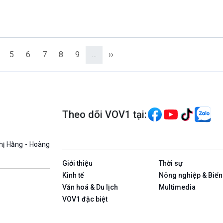
5
6
7
8
9
…
››
Theo dõi VOV1 tại:
hị Hằng - Hoàng
Giới thiệu
Thời sự
Kinh tế
Nông nghiệp & Biển
Văn hoá & Du lịch
Multimedia
VOV1 đặc biệt