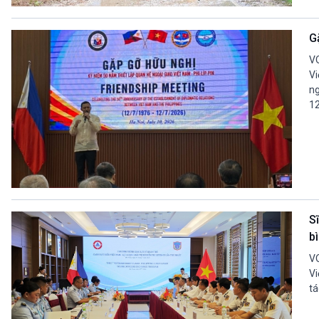
360 độ Sức khỏe
Kết nối công nghệ
Chuyển đổi Xanh
Sống chung với biến đổi
G
Tài nguyên và Môi trường
khí hậu
Chuyên gia của bạn
VO
Xã hội chuyển động
Vi
ng
Bước chân đến trường
12
VOV1 đặc biệt
Thanh âm ký sự
Chân dung cuộc sống
Các chương trình đặc biệt
S
bì
VO
Vi
tá