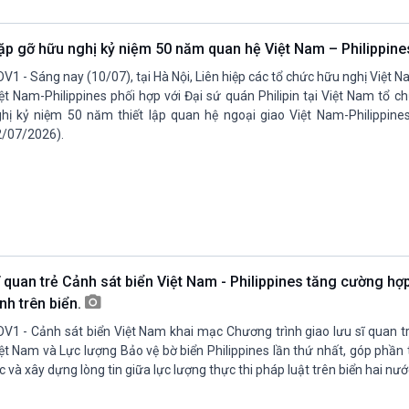
Chát với người nổi tiếng
Video
Câu chuyện Thể thao
Infographic
ặp gỡ hữu nghị kỷ niệm 50 năm quan hệ Việt Nam – Philippin
E-Magazine
V1 - Sáng nay (10/07), tại Hà Nội, Liên hiệp các tổ chức hữu nghị Việt N
ệt Nam-Philippines phối hợp với Đại sứ quán Philipin tại Việt Nam tổ 
hị kỷ niệm 50 năm thiết lập quan hệ ngoại giao Việt Nam-Philippine
/07/2026).
ĩ quan trẻ Cảnh sát biển Việt Nam - Philippines tăng cường hợp
nh trên biển.
V1 - Cảnh sát biển Việt Nam khai mạc Chương trình giao lưu sĩ quan t
ệt Nam và Lực lượng Bảo vệ bờ biển Philippines lần thứ nhất, góp phầ
c và xây dựng lòng tin giữa lực lượng thực thi pháp luật trên biển hai nướ