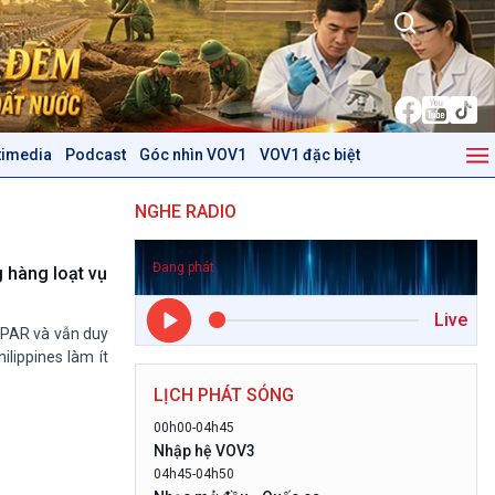
timedia
Podcast
Góc nhìn VOV1
VOV1 đặc biệt
Kinh tế
Nông nghiệp & Biển đảo
NGHE RADIO
Tin Kinh tế
Tin Nông nghiệp & Biển
Trước giờ mở cửa
đảo
Đang phát
Dòng chảy Kinh tế
Mùa vàng
g hàng loạt vụ
Sức sống hàng Việt
Biển đảo Việt Nam
Live
Khởi nghiệp
Tâm tình biên giới và hải
- PAR và vẫn duy
Tuyên chiến với gian lận
đảo
ilippines làm ít
thương mại
Tìm hiểu biển, đảo Việt
LỊCH PHÁT SÓNG
Nam
00h00-04h45
Podcast
Góc nhìn VOV1
Nhập hệ VOV3
04h45-04h50
Bình luận