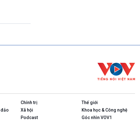
(Tuần đầu tiên của tháng: Thanh Âm ký sự-
Phát lại)
23h00-23h10
Bản tin cuối cùng trong ngày
23h10-23h15
Rao sóng
23h15-23h25
Ngôi nhà ASEAN (Phát lại Thứ Tư)
23h25-23h30
Chương trình đệm
23h30-24h00
Nhịp sống
Chính trị
Thế giới
 đảo
Xã hội
Khoa học & Công nghệ
Podcast
Góc nhìn VOV1