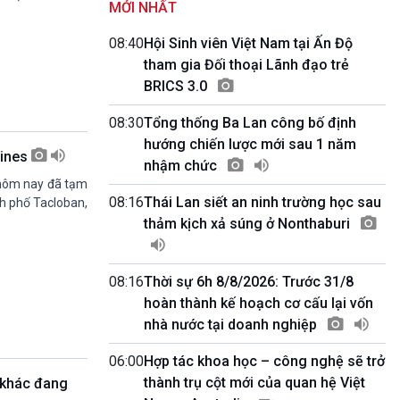
MỚI NHẤT
Kết nối 54 (phát lại Thứ Tư)
11h50-11h59
08:40
Hội Sinh viên Việt Nam tại Ấn Độ
Quảng cáo
tham gia Đối thoại Lãnh đạo trẻ
11h59-12h00
BRICS 3.0
Báo giờ
12h00-12h57
08:30
Tổng thống Ba Lan công bố định
Thời sự trưa (trực tiếp)
hướng chiến lược mới sau 1 năm
12h57-13h00
pines
Quảng cáo
nhậm chức
13h00-13h30
 hôm nay đã tạm
Câu lạc bộ Âm nhạc
08:16
Thái Lan siết an ninh trường học sau
nh phố Tacloban,
13h30-13h45
thảm kịch xả súng ở Nonthaburi
Sống chung với biến đổi khí hậu (Phát lại
Thứ Năm)
13h45-14h00
08:16
Thời sự 6h 8/8/2026: Trước 31/8
Người Việt ở nước ngoài với quê hương
hoàn thành kế hoạch cơ cấu lại vốn
14h00-15h00
nhà nước tại doanh nghiệp
Ca nhạc Chào Năm mới (Phát lại)
15h00-15h15
06:00
Hợp tác khoa học – công nghệ sẽ trở
Bản tin Thời sự
thành trụ cột mới của quan hệ Việt
 khác đang
15h15-15h20