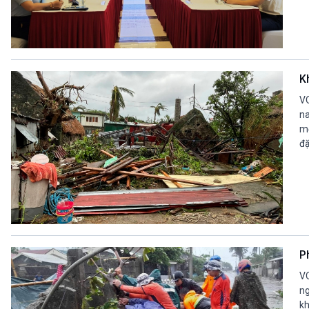
K
VO
na
mớ
đặ
P
VO
ng
kh