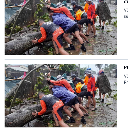
đ
VO
sứ
P
VO
Ph