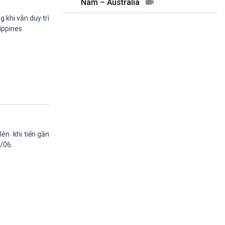
Nam – Australia
Quảng cáo
15h20-15h50
 khi vẫn duy trì
Chuyên gia của bạn
ippines.
15h50-16h00
A lô, VOV1
16h00-17h00
Theo dòng thời sự
17h00-17h50
Cuộc sống 365
17h50-17h59
Quảng cáo
17h59-18h00
Báo giờ
ên khi tiến gần
18h00-18h57
/06.
Thời sự chiều (trực tiếp)
18h57-19h00
Quảng cáo
19h00-19h30
Tâm tình nơi biên giới và hải đảo
19h30-19h55
360 độ sức khỏe (phát lại)