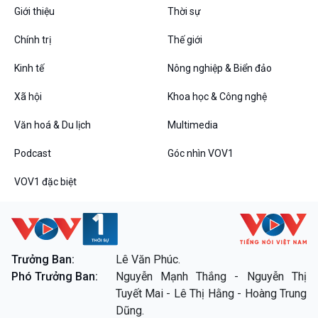
VOV1 đặc biệt
Giới thiệu
Thời sự
Thanh âm ký sự
Chính trị
Thế giới
Chân dung cuộc sống
Các chương trình đặc biệt
Kinh tế
Nông nghiệp & Biển đảo
Xã hội
Khoa học & Công nghệ
Văn hoá & Du lịch
Multimedia
Podcast
Góc nhìn VOV1
VOV1 đặc biệt
Trưởng Ban:
Lê Văn Phúc.
Phó Trưởng Ban:
Nguyễn Mạnh Thắng - Nguyễn Thị
Tuyết Mai - Lê Thị Hằng - Hoàng Trung
Dũng.