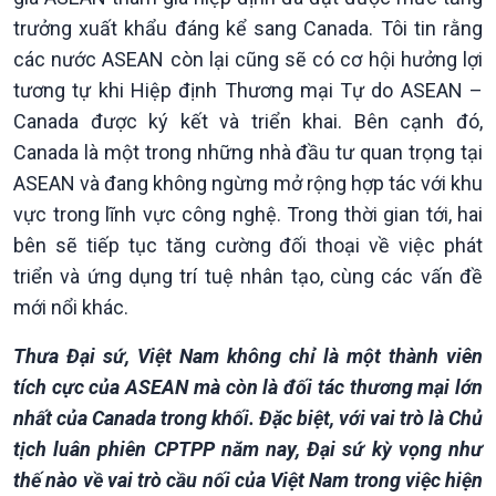
Chuyển đổi Xanh
Sống chung với biến đổi
trưởng xuất khẩu đáng kể sang Canada. Tôi tin rằng
Tài nguyên và Môi trường
khí hậu
các nước ASEAN còn lại cũng sẽ có cơ hội hưởng lợi
Chuyên gia của bạn
Xã hội chuyển động
tương tự khi Hiệp định Thương mại Tự do ASEAN –
Bước chân đến trường
Canada được ký kết và triển khai. Bên cạnh đó,
Canada là một trong những nhà đầu tư quan trọng tại
ASEAN và đang không ngừng mở rộng hợp tác với khu
vực trong lĩnh vực công nghệ. Trong thời gian tới, hai
bên sẽ tiếp tục tăng cường đối thoại về việc phát
triển và ứng dụng trí tuệ nhân tạo, cùng các vấn đề
mới nổi khác.
Thưa Đại sứ, Việt Nam không chỉ là một thành viên
tích cực của ASEAN mà còn là đối tác thương mại lớn
nhất của Canada trong khối. Đặc biệt, với vai trò là Chủ
tịch luân phiên CPTPP năm nay, Đại sứ kỳ vọng như
thế nào về vai trò cầu nối của Việt Nam trong việc hiện