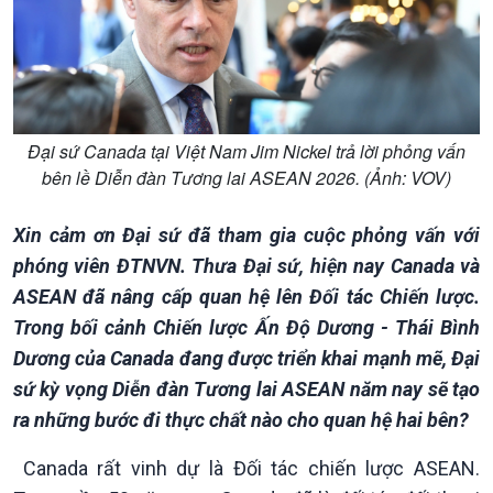
Đại sứ Canada tại Việt Nam Jim Nickel trả lời phỏng vấn
bên lề Diễn đàn Tương lai ASEAN 2026. (Ảnh: VOV)
Xin cảm ơn Đại sứ đã tham gia cuộc phỏng vấn với
phóng viên ĐTNVN. Thưa Đại sứ, hiện nay Canada và
ASEAN đã nâng cấp quan hệ lên Đối tác Chiến lược.
Trong bối cảnh Chiến lược Ấn Độ Dương - Thái Bình
Dương của Canada đang được triển khai mạnh mẽ, Đại
sứ kỳ vọng Diễn đàn Tương lai ASEAN năm nay sẽ tạo
ra những bước đi thực chất nào cho quan hệ hai bên?
Chính trị
Thế giới
Canada rất vinh dự là Đối tác chiến lược ASEAN.
Tin Chính trị
Tin thế giới