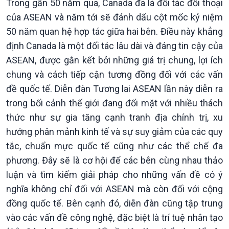
Trong gần 50 năm qua, Canada đã là đối tác đối thoại
Chính phủ với người dân
Vấn đề quốc tế
Quốc hội với cử tri
Hồ sơ sự kiện quốc tế
của ASEAN và năm tới sẽ đánh dấu cột mốc kỷ niệm
Xây dựng đảng
Thế giới & Việt Nam
50 năm quan hệ hợp tác giữa hai bên. Điều này khẳng
Đảng trong cuộc sống
Biên cương - Một dải vững
định Canada là một đối tác lâu dài và đáng tin cậy của
Nhận diện sự thật
bền
ASEAN, được gắn kết bởi những giá trị chung, lợi ích
Pháp luật và đời sống
chung và cách tiếp cận tương đồng đối với các vấn
đề quốc tế. Diễn đàn Tương lai ASEAN lần này diễn ra
trong bối cảnh thế giới đang đối mặt với nhiều thách
thức như sự gia tăng cạnh tranh địa chính trị, xu
hướng phân mảnh kinh tế và sự suy giảm của các quy
tắc, chuẩn mực quốc tế cũng như các thể chế đa
phương. Đây sẽ là cơ hội để các bên cùng nhau thảo
luận và tìm kiếm giải pháp cho những vấn đề có ý
nghĩa không chỉ đối với ASEAN mà còn đối với cộng
đồng quốc tế. Bên cạnh đó, diễn đàn cũng tập trung
vào các vấn đề công nghệ, đặc biệt là trí tuệ nhân tạo