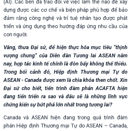
(AI). Các bên đã trao đổi về việc làm thể nào để xây
dựng được các cơ chế và biện pháp phù hợp để bảo
đảm rằng công nghệ và trí tuệ nhân tạo được phát
triển và ứng dụng theo hướng đáp ứng nhu cầu của
con người.
Kinh tế
Nông nghiệp & Biển đảo
Vâng, thưa Đại sứ, để hiện thực hóa mục tiêu “thịnh
Tin Kinh tế
Tin Nông nghiệp & Biển
vượng chung” của Diễn đàn Tương lai ASEAN năm
Trước giờ mở cửa
đảo
nay, hợp tác kinh tế chính là đòn bẩy không thể thiếu.
Dòng chảy Kinh tế
Mùa vàng
Trong bối cảnh đó, Hiệp định Thương mại Tự do
Sức sống hàng Việt
Biển đảo Việt Nam
ASEAN - Canada được xem là chìa khóa then chốt. Xin
Khởi nghiệp
Tâm tình biên giới và hải
Đại sứ cho biết, tiến trình đàm phán ACAFTA hiện
Tuyên chiến với gian lận
đảo
thương mại
Tìm hiểu biển, đảo Việt
đang tiến triển ra sao và đâu sẽ là những lĩnh vực
Nam
chứng kiến sự bứt phá lớn nhất trong tương lai?
Canada và ASEAN hiện đang trong quá trình đàm
phán Hiệp định Thương mại Tự do ASEAN – Canada,