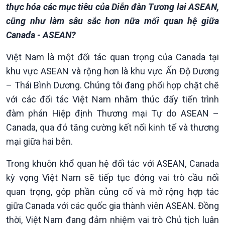
thực hóa các mục tiêu của Diễn đàn Tương lai ASEAN,
cũng như làm sâu sắc hơn nữa mối quan hệ giữa
Canada - ASEAN?
Việt Nam là một đối tác quan trọng của Canada tại
Văn hoá & Du lịch
Multimedia
khu vực ASEAN và rộng hơn là khu vực Ấn Độ Dương
Tin Văn hoá & Du lịch
Ảnh
– Thái Bình Dương. Chúng tôi đang phối hợp chặt chẽ
Chát với người nổi tiếng
Video
với các đối tác Việt Nam nhằm thúc đẩy tiến trình
Câu chuyện Thể thao
Infographic
đàm phán Hiệp định Thương mại Tự do ASEAN –
E-Magazine
Canada, qua đó tăng cường kết nối kinh tế và thương
mại giữa hai bên.
Trong khuôn khổ quan hệ đối tác với ASEAN, Canada
kỳ vọng Việt Nam sẽ tiếp tục đóng vai trò cầu nối
quan trọng, góp phần củng cố và mở rộng hợp tác
giữa Canada với các quốc gia thành viên ASEAN. Đồng
thời, Việt Nam đang đảm nhiệm vai trò Chủ tịch luân