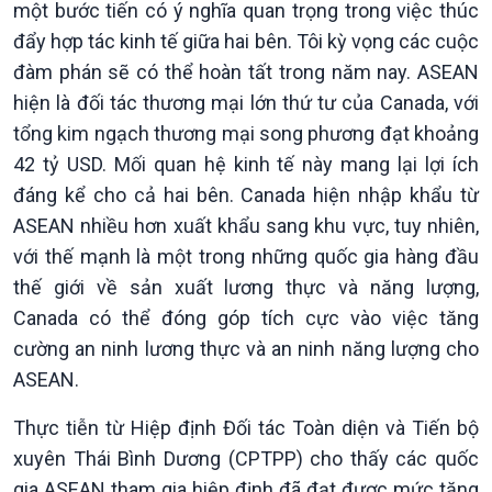
một bước tiến có ý nghĩa quan trọng trong việc thúc
đẩy hợp tác kinh tế giữa hai bên. Tôi kỳ vọng các cuộc
đàm phán sẽ có thể hoàn tất trong năm nay. ASEAN
hiện là đối tác thương mại lớn thứ tư của Canada, với
tổng kim ngạch thương mại song phương đạt khoảng
42 tỷ USD. Mối quan hệ kinh tế này mang lại lợi ích
đáng kể cho cả hai bên. Canada hiện nhập khẩu từ
ASEAN nhiều hơn xuất khẩu sang khu vực, tuy nhiên,
với thế mạnh là một trong những quốc gia hàng đầu
thế giới về sản xuất lương thực và năng lượng,
Canada có thể đóng góp tích cực vào việc tăng
cường an ninh lương thực và an ninh năng lượng cho
ASEAN.
Xã hội
Khoa học & Công nghệ
Thực tiễn từ Hiệp định Đối tác Toàn diện và Tiến bộ
Tin Đời sống & Xã hội
Tin Khoa học & Công nghệ
xuyên Thái Bình Dương (CPTPP) cho thấy các quốc
360 độ Sức khỏe
Kết nối công nghệ
gia ASEAN tham gia hiệp định đã đạt được mức tăng