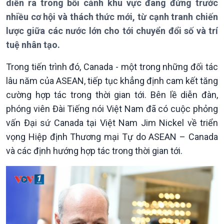
diễn ra trong bối cảnh khu vực đang đứng trước
nhiều cơ hội và thách thức mới, từ cạnh tranh chiến
lược giữa các nước lớn cho tới chuyển đổi số và trí
tuệ nhân tạo.
Trong tiến trình đó, Canada - một trong những đối tác
lâu năm của ASEAN, tiếp tục khẳng định cam kết tăng
cường hợp tác trong thời gian tới. Bên lề diễn đàn,
Giới thiệu
Thời sự
phóng viên Đài Tiếng nói Việt Nam đã có cuộc phỏng
Thời sự 6h
vấn Đại sứ Canada tại Việt Nam Jim Nickel về triển
Thời sự 12h
vọng Hiệp định Thương mại Tự do ASEAN – Canada
Thời sự 18h
và các định hướng hợp tác trong thời gian tới.
Thời sự 21h30
Bản tin
Chuyên mục
Theo dòng Thời sự