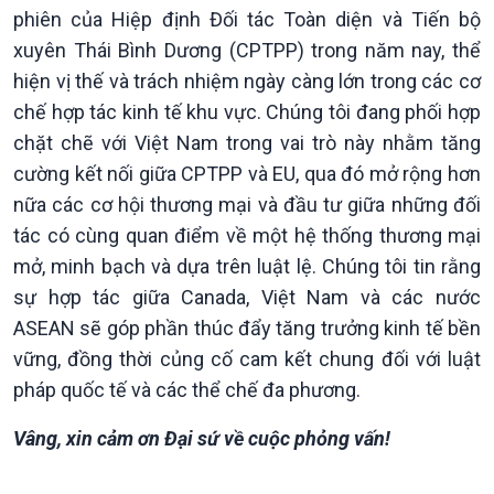
phiên của Hiệp định Đối tác Toàn diện và Tiến bộ
xuyên Thái Bình Dương (CPTPP) trong năm nay, thể
hiện vị thế và trách nhiệm ngày càng lớn trong các cơ
chế hợp tác kinh tế khu vực. Chúng tôi đang phối hợp
chặt chẽ với Việt Nam trong vai trò này nhằm tăng
cường kết nối giữa CPTPP và EU, qua đó mở rộng hơn
nữa các cơ hội thương mại và đầu tư giữa những đối
tác có cùng quan điểm về một hệ thống thương mại
mở, minh bạch và dựa trên luật lệ. Chúng tôi tin rằng
Podcast
Góc nhìn VOV1
sự hợp tác giữa Canada, Việt Nam và các nước
Bình luận
ASEAN sẽ góp phần thúc đẩy tăng trưởng kinh tế bền
10 phút Sự kiện - Luận bàn
vững, đồng thời củng cố cam kết chung đối với luật
Câu chuyện thời sự
pháp quốc tế và các thể chế đa phương.
Dòng chảy sự kiện
Đối thoại
Vâng, xin cảm ơn Đại sứ về cuộc phỏng vấn!
Diễn đàn chủ nhật
Chuyện đêm