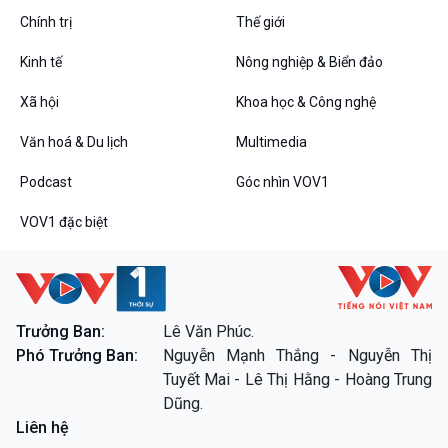
Chính trị
Thế giới
Kinh tế
Nông nghiệp & Biển đảo
VOV1 đặc biệt
Xã hội
Khoa học & Công nghệ
Thanh âm ký sự
Văn hoá & Du lịch
Multimedia
Chân dung cuộc sống
Các chương trình đặc biệt
Podcast
Góc nhìn VOV1
VOV1 đặc biệt
Trưởng Ban:
Lê Văn Phúc.
Phó Trưởng Ban:
Nguyễn Mạnh Thắng - Nguyễn Thị
Tuyết Mai - Lê Thị Hằng - Hoàng Trung
Dũng.
Liên hệ