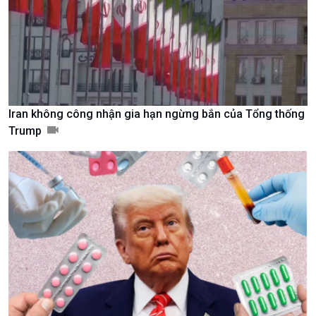
Nam
Iran không công nhận gia hạn ngừng bắn của Tổng thống
Trump
Xã hội
Khoa học & Công nghệ
Tin Đời sống & Xã hội
Tin Khoa học & Công nghệ
360 độ Sức khỏe
Kết nối công nghệ
Chuyển đổi Xanh
Sống chung với biến đổi