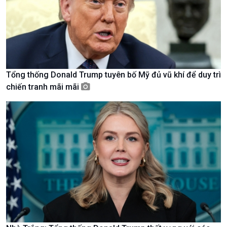
Tin Văn hoá & Du lịch
Ảnh
Chát với người nổi tiếng
Video
Câu chuyện Thể thao
Infographic
E-Magazine
Tổng thống Donald Trump tuyên bố Mỹ đủ vũ khí để duy trì
chiến tranh mãi mãi