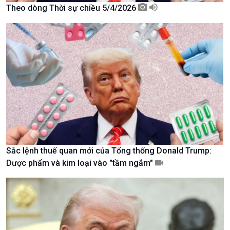
Tài nguyên và Môi trường
khí hậu
Theo dòng Thời sự chiều 5/4/2026
Chuyên gia của bạn
Xã hội chuyển động
Bước chân đến trường
Sắc lệnh thuế quan mới của Tổng thống Donald Trump:
Dược phẩm và kim loại vào "tầm ngắm"
Văn hoá & Du lịch
Multimedia