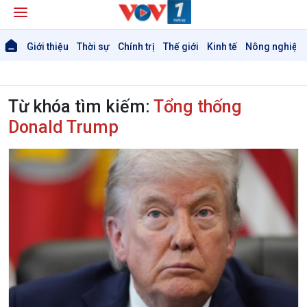
Giới thiệu
Thời sự
Chính trị
Thế giới
Kinh tế
Nông nghiệp 
Từ khóa tìm kiếm:
Tổng thống
Donald Trump