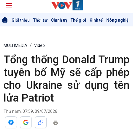
Giới thiệu
Thời sự
Chính trị
Thế giới
Kinh tế
Nông nghiệp 
MULTIMEDIA
Video
Tổng thống Donald Trump
tuyên bố Mỹ sẽ cấp phép
Giới thiệu
Thời sự
Thời sự 6h
cho Ukraine sử dụng tên
Thời sự 12h
Thời sự 18h
lửa Patriot
Thời sự 21h30
Bản tin
Thứ năm, 07:59, 09/07/2026
Chuyên mục
Theo dòng Thời sự