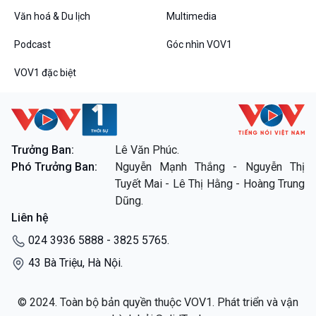
Văn hoá & Du lịch
Multimedia
Podcast
Góc nhìn VOV1
Bình luận
Podcast
Góc nhìn VOV1
10 phút Sự kiện - Luận bàn
VOV1 đặc biệt
Câu chuyện thời sự
Dòng chảy sự kiện
Đối thoại
Diễn đàn chủ nhật
Chuyện đêm
Trưởng Ban:
Lê Văn Phúc.
Phó Trưởng Ban:
Nguyễn Mạnh Thắng - Nguyễn Thị
Tuyết Mai - Lê Thị Hằng - Hoàng Trung
VOV1 đặc biệt
Dũng.
Thanh âm ký sự
Liên hệ
Chân dung cuộc sống
024 3936 5888 - 3825 5765.
Các chương trình đặc biệt
43 Bà Triệu, Hà Nội.
© 2024. Toàn bộ bản quyền thuộc VOV1. Phát triển và vận