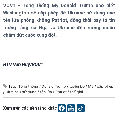
VOV1 - Tổng thống Mỹ Donald Trump cho biết
Chính trị
Thế giới
Washington sẽ cấp phép để Ukraine sử dụng các
Tin Chính trị
Tin thế giới
tên lửa phòng không Patriot, đồng thời bày tỏ tin
Chính phủ với người dân
Vấn đề quốc tế
Quốc hội với cử tri
Hồ sơ sự kiện quốc tế
tưởng rằng cả Nga và Ukraine đều mong muốn
Xây dựng đảng
Thế giới & Việt Nam
chấm dứt cuộc xung đột.
Đảng trong cuộc sống
Biên cương - Một dải vững
Nhận diện sự thật
bền
Pháp luật và đời sống
BTV Văn Huy/VOV1
Kinh tế
Nông nghiệp & Biển đảo
Tin Kinh tế
Tin Nông nghiệp & Biển
Trước giờ mở cửa
đảo
Tag:
Tổng thống
Donald Trump
tuyên bố
Mỹ
cấp phép
Dòng chảy Kinh tế
Mùa vàng
Ukraine
sử dụng
tên lửa
Patriot
thế giới
Sức sống hàng Việt
Biển đảo Việt Nam
Khởi nghiệp
Tâm tình biên giới và hải
Xem trên các nền tảng khác
Tuyên chiến với gian lận
đảo
thương mại
Tìm hiểu biển, đảo Việt