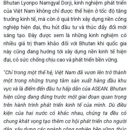
Bhutan Lyonpo Namgyal Dorji, kinh nghiệm phát triển
của Việt Nam không chỉ được thể hiện ở tốc độ tăng
trưởng kinh tế, mà còn ở quá trình xây dựng nền công
nghiệp hiện đại, thu hút đầu tư và thúc đẩy đổi mới
sáng tạo. Đây được xem là những kinh nghiệm có
nhiều giá trị tham khảo đối với Bhutan khi quốc gia
Chính trị
Thế giới
này cũng đang hướng tới xây dựng nền kinh tế hiện
Tin Chính trị
Tin thế giới
đại, có sức chống chịu cao và phát triển bền vững.
Chính phủ với người dân
Vấn đề quốc tế
Quốc hội với cử tri
Hồ sơ sự kiện quốc tế
"Chỉ trong một thế hệ, Việt Nam đã vươn lên trở thành
Xây dựng đảng
Thế giới & Việt Nam
một trong những trung tâm sản xuất hàng đầu khu
Đảng trong cuộc sống
Biên cương - Một dải vững
vực và là điểm đến đầu tư hấp dẫn của ASEAN. Bhutan
Nhận diện sự thật
bền
hiện cũng đang đứng trước một giai đoạn quan trọng
Pháp luật và đời sống
trên hành trình phát triển kinh tế của mình. Dù điều
kiện của hai nước có khác nhau, chúng ta đều có
chung khát vọng tạo thêm cơ hội phát triển cho người
dân, xây dựng các ngành công nghiệp bền vững, thúc