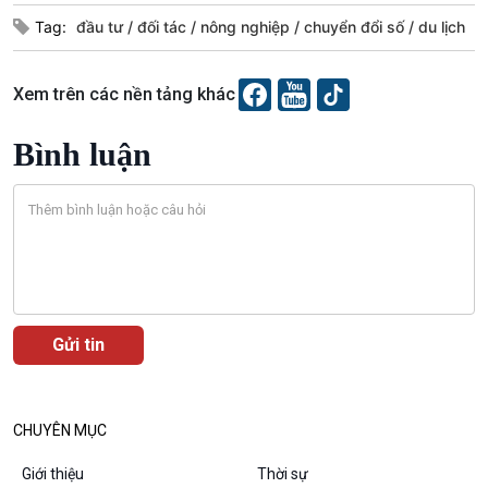
Podcast
Góc nhìn VOV1
Tag:
đầu tư
đối tác
nông nghiệp
chuyển đổi số
du lịch
Bình luận
10 phút Sự kiện - Luận bàn
Xem trên các nền tảng khác
Câu chuyện thời sự
Dòng chảy sự kiện
Bình luận
Đối thoại
Diễn đàn chủ nhật
Chuyện đêm
CHUYÊN MỤC
Giới thiệu
Thời sự