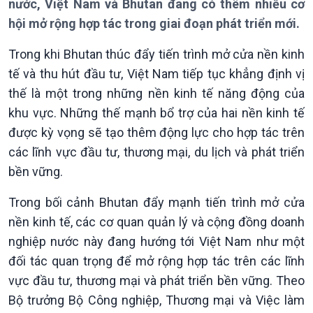
nước, Việt Nam và Bhutan đang có thêm nhiều cơ
hội mở rộng hợp tác trong giai đoạn phát triển mới.
Trong khi Bhutan thúc đẩy tiến trình mở cửa nền kinh
Giới thiệu
Thời sự
tế và thu hút đầu tư, Việt Nam tiếp tục khẳng định vị
Thời sự 6h
thế là một trong những nền kinh tế năng động của
Thời sự 12h
khu vực. Những thế mạnh bổ trợ của hai nền kinh tế
Thời sự 18h
Thời sự 21h30
được kỳ vọng sẽ tạo thêm động lực cho hợp tác trên
Bản tin
các lĩnh vực đầu tư, thương mại, du lịch và phát triển
Chuyên mục
bền vững.
Theo dòng Thời sự
Trong bối cảnh Bhutan đẩy mạnh tiến trình mở cửa
nền kinh tế, các cơ quan quản lý và cộng đồng doanh
nghiệp nước này đang hướng tới Việt Nam như một
đối tác quan trọng để mở rộng hợp tác trên các lĩnh
vực đầu tư, thương mại và phát triển bền vững. Theo
Bộ trưởng Bộ Công nghiệp, Thương mại và Việc làm