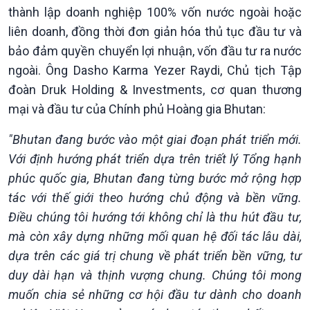
Tài nguyên và Môi trường
khí hậu
thành lập doanh nghiệp 100% vốn nước ngoài hoặc
Chuyên gia của bạn
liên doanh, đồng thời đơn giản hóa thủ tục đầu tư và
Xã hội chuyển động
bảo đảm quyền chuyển lợi nhuận, vốn đầu tư ra nước
Bước chân đến trường
ngoài. Ông Dasho Karma Yezer Raydi, Chủ tịch Tập
đoàn Druk Holding & Investments, cơ quan thương
mại và đầu tư của Chính phủ Hoàng gia Bhutan:
"Bhutan đang bước vào một giai đoạn phát triển mới.
Với định hướng phát triển dựa trên triết lý Tổng hạnh
phúc quốc gia, Bhutan đang từng bước mở rộng hợp
tác với thế giới theo hướng chủ động và bền vững.
Điều chúng tôi hướng tới không chỉ là thu hút đầu tư,
mà còn xây dựng những mối quan hệ đối tác lâu dài,
dựa trên các giá trị chung về phát triển bền vững, tư
duy dài hạn và thịnh vượng chung. Chúng tôi mong
muốn chia sẻ những cơ hội đầu tư dành cho doanh
Văn hoá & Du lịch
Multimedia