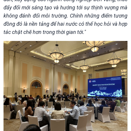
đẩy đổi mới sáng tạo và hướng tới sự thịnh vượng mà
không đánh đổi môi trường. Chính những điểm tương
đồng đó là nền tảng để hai nước có thể học hỏi và hợp
tác chặt chẽ hơn trong thời gian tới."
Kinh tế
Nông nghiệp & Biển đảo
Tin Kinh tế
Tin Nông nghiệp & Biển
Trước giờ mở cửa
đảo
Dòng chảy Kinh tế
Mùa vàng
Sức sống hàng Việt
Biển đảo Việt Nam
Khởi nghiệp
Tâm tình biên giới và hải
Tuyên chiến với gian lận
đảo
thương mại
Tìm hiểu biển, đảo Việt