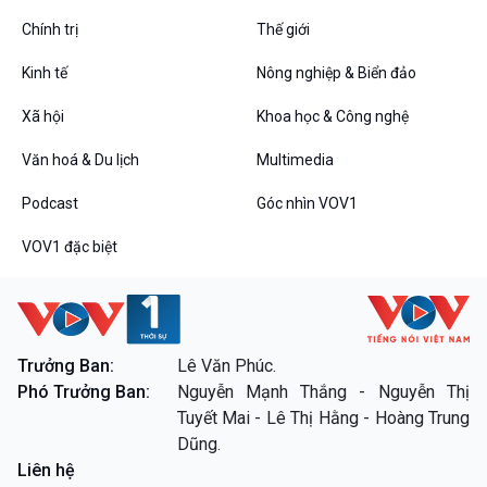
Chính trị
Thế giới
Kinh tế
Nông nghiệp & Biển đảo
VOV1 đặc biệt
Xã hội
Khoa học & Công nghệ
Thanh âm ký sự
Văn hoá & Du lịch
Multimedia
Chân dung cuộc sống
Các chương trình đặc biệt
Podcast
Góc nhìn VOV1
VOV1 đặc biệt
Trưởng Ban:
Lê Văn Phúc.
Phó Trưởng Ban:
Nguyễn Mạnh Thắng - Nguyễn Thị
Tuyết Mai - Lê Thị Hằng - Hoàng Trung
Dũng.
Liên hệ