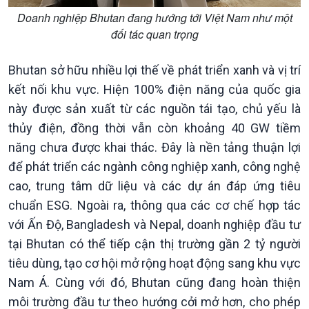
Nam
Doanh nghiệp Bhutan đang hướng tới Việt Nam như một
đối tác quan trọng
Bhutan sở hữu nhiều lợi thế về phát triển xanh và vị trí
kết nối khu vực. Hiện 100% điện năng của quốc gia
này được sản xuất từ các nguồn tái tạo, chủ yếu là
thủy điện, đồng thời vẫn còn khoảng 40 GW tiềm
năng chưa được khai thác. Đây là nền tảng thuận lợi
để phát triển các ngành công nghiệp xanh, công nghệ
cao, trung tâm dữ liệu và các dự án đáp ứng tiêu
chuẩn ESG. Ngoài ra, thông qua các cơ chế hợp tác
với Ấn Độ, Bangladesh và Nepal, doanh nghiệp đầu tư
tại Bhutan có thể tiếp cận thị trường gần 2 tỷ người
Xã hội
Khoa học & Công nghệ
tiêu dùng, tạo cơ hội mở rộng hoạt động sang khu vực
Tin Đời sống & Xã hội
Tin Khoa học & Công nghệ
Nam Á. Cùng với đó, Bhutan cũng đang hoàn thiện
360 độ Sức khỏe
Kết nối công nghệ
môi trường đầu tư theo hướng cởi mở hơn, cho phép
Chuyển đổi Xanh
Sống chung với biến đổi