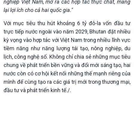
nghiệp Việt Nam, mở ra các hợp tác thực chất, mang
Tin Văn hoá & Du lịch
Ảnh
lại lợi ích cho cả hai quốc gia."
Chát với người nổi tiếng
Video
Câu chuyện Thể thao
Infographic
Với mục tiêu thu hút khoảng 6 tỷ đô-la vốn đầu tư
E-Magazine
trực tiếp nước ngoài vào năm 2029, Bhutan đặt nhiều
kỳ vọng vào hợp tác với Việt Nam trong nhiều lĩnh vực
tiềm năng như năng lượng tái tạo, nông nghiệp, du
lịch, công nghệ số. Không chỉ chia sẻ những mục tiêu
chung về phát triển bền vững và đổi mới sáng tạo, hai
nước còn có cơ hội kết nối những thế mạnh riêng của
mình để cùng tạo ra các giá trị mới trong thương mại,
đầu tư và phát triển kinh tế./.