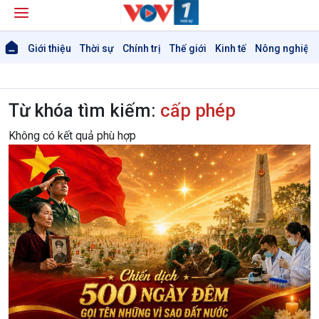
Giới thiệu
Thời sự
Chính trị
Thế giới
Kinh tế
Nông nghiệp 
Từ khóa tìm kiếm:
cấp phép
Không có kết quả phù hợp
Giới thiệu
Thời sự
Thời sự 6h
Thời sự 12h
Thời sự 18h
Thời sự 21h30
Bản tin
Chuyên mục
Theo dòng Thời sự
Chính trị
Thế giới