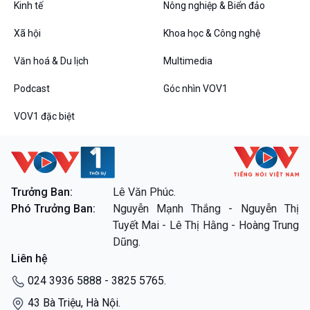
Kinh tế
Nông nghiệp & Biển đảo
VOV1 đặc biệt
Xã hội
Khoa học & Công nghệ
Thanh âm ký sự
Văn hoá & Du lịch
Multimedia
Chân dung cuộc sống
Các chương trình đặc biệt
Podcast
Góc nhìn VOV1
VOV1 đặc biệt
Trưởng Ban:
Lê Văn Phúc.
Phó Trưởng Ban:
Nguyễn Mạnh Thắng - Nguyễn Thị
Tuyết Mai - Lê Thị Hằng - Hoàng Trung
Dũng.
Liên hệ
024 3936 5888 - 3825 5765.
43 Bà Triệu, Hà Nội.