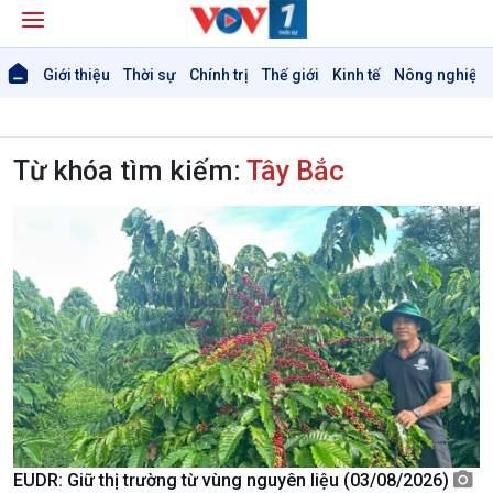
Giới thiệu
Thời sự
Chính trị
Thế giới
Kinh tế
Nông nghiệp 
Từ khóa tìm kiếm:
Tây Bắc
EUDR: Giữ thị trường từ vùng nguyên liệu (03/08/2026)