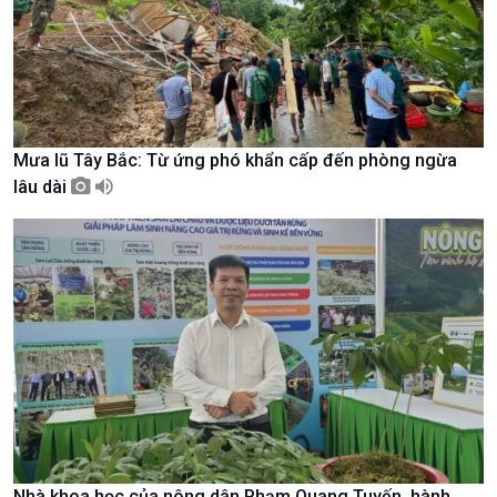
Mưa lũ Tây Bắc: Từ ứng phó khẩn cấp đến phòng ngừa
Chính trị
Thế giới
lâu dài
Tin Chính trị
Tin thế giới
Chính phủ với người dân
Vấn đề quốc tế
Quốc hội với cử tri
Hồ sơ sự kiện quốc tế
Xây dựng đảng
Thế giới & Việt Nam
Đảng trong cuộc sống
Biên cương - Một dải vững
Nhận diện sự thật
bền
Pháp luật và đời sống
Nhà khoa học của nông dân Phạm Quang Tuyến, hành