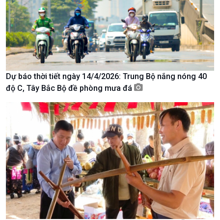
Dự báo thời tiết ngày 14/4/2026: Trung Bộ nắng nóng 40
độ C, Tây Bắc Bộ đề phòng mưa đá
Xã hội
Khoa học & Công nghệ
Tin Đời sống & Xã hội
Tin Khoa học & Công nghệ
360 độ Sức khỏe
Kết nối công nghệ
Chuyển đổi Xanh
Sống chung với biến đổi
Tài nguyên và Môi trường
khí hậu