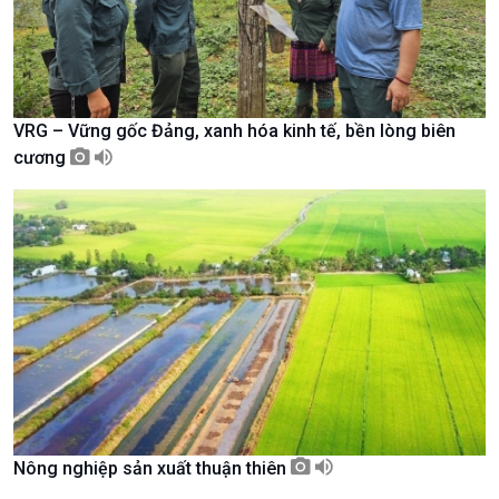
Chát với người nổi tiếng
Video
Câu chuyện Thể thao
Infographic
E-Magazine
VRG – Vững gốc Đảng, xanh hóa kinh tế, bền lòng biên
cương
Podcast
Góc nhìn VOV1
Nông nghiệp sản xuất thuận thiên
Bình luận