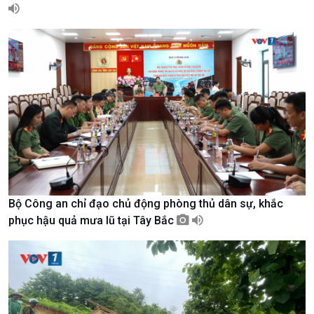
Giới thiệu
Thời sự
Thời sự 6h
Thời sự 12h
Thời sự 18h
Thời sự 21h30
Bản tin
Chuyên mục
Theo dòng Thời sự
Bộ Công an chỉ đạo chủ động phòng thủ dân sự, khắc
phục hậu quả mưa lũ tại Tây Bắc