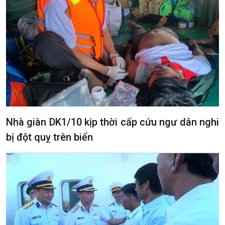
Văn hoá & Du lịch
Multimedia
Tin Văn hoá & Du lịch
Ảnh
Chát với người nổi tiếng
Video
Câu chuyện Thể thao
Infographic
E-Magazine
Nhà giàn DK1/10 kịp thời cấp cứu ngư dân nghi
bị đột quỵ trên biển