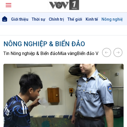
Giới thiệu
Thời sự
Chính trị
Thế giới
Kinh tế
Nông nghiệp 
NÔNG NGHIỆP & BIỂN ĐẢO
Tin Nông nghiệp & Biển đảo
Mùa vàng
Biển đảo Việt Nam
Tâm tìn