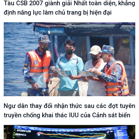
Tàu CSB 2007 giành giải Nhất toàn diện, khẳng
định năng lực làm chủ trang bị hiện đại
Podcast
Góc nhìn VOV1
Bình luận
10 phút Sự kiện - Luận bàn
Câu chuyện thời sự
Dòng chảy sự kiện
Đối thoại
Diễn đàn chủ nhật
Chuyện đêm
Ngư dân thay đổi nhận thức sau các đợt tuyên
truyền chống khai thác IUU của Cảnh sát biển