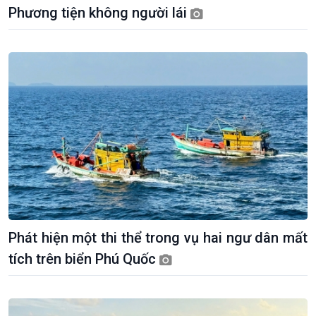
Phương tiện không người lái
Tuyên chiến với gian lận
đảo
thương mại
Tìm hiểu biển, đảo Việt
Nam
Phát hiện một thi thể trong vụ hai ngư dân mất
tích trên biển Phú Quốc