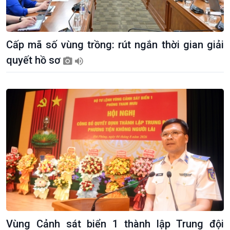
Cấp mã số vùng trồng: rút ngắn thời gian giải
quyết hồ sơ
Kinh tế
Nông nghiệp & Biển đảo
Tin Kinh tế
Tin Nông nghiệp & Biển
Trước giờ mở cửa
đảo
Dòng chảy Kinh tế
Mùa vàng
Sức sống hàng Việt
Biển đảo Việt Nam
Vùng Cảnh sát biển 1 thành lập Trung đội
Khởi nghiệp
Tâm tình biên giới và hải