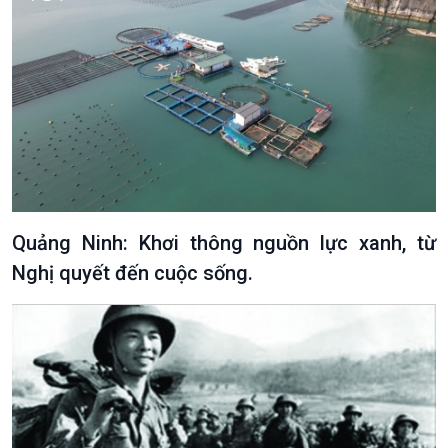
Văn hoá & Du lịch
Multimedia
Tin Văn hoá & Du lịch
Ảnh
Chát với người nổi tiếng
Video
Câu chuyện Thể thao
Infographic
E-Magazine
Quảng Ninh: Khơi thông nguồn lực xanh, từ
Nghị quyết đến cuộc sống.