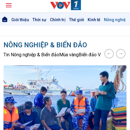
Giới thiệu
Thời sự
Chính trị
Thế giới
Kinh tế
Nông nghiệp 
NÔNG NGHIỆP & BIỂN ĐẢO
Tin Nông nghiệp & Biển đảo
Mùa vàng
Biển đảo Việt Nam
Tâm tìn