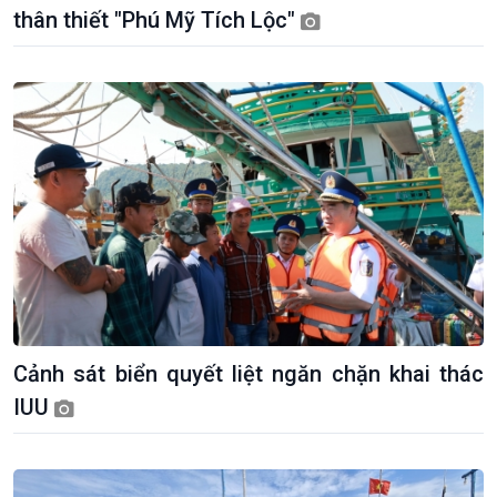
thân thiết "Phú Mỹ Tích Lộc"
Tuyên chiến với gian lận
đảo
thương mại
Tìm hiểu biển, đảo Việt
Nam
Cảnh sát biển quyết liệt ngăn chặn khai thác
IUU