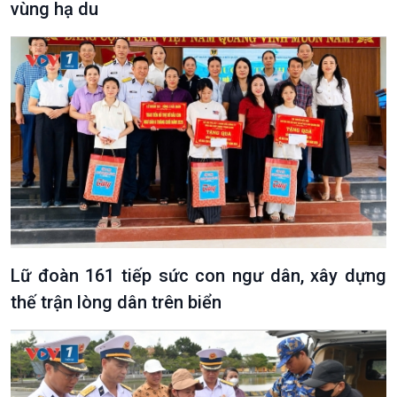
vùng hạ du
Podcast
Góc nhìn VOV1
Bình luận
10 phút Sự kiện - Luận bàn
Câu chuyện thời sự
Dòng chảy sự kiện
Đối thoại
Diễn đàn chủ nhật
Lữ đoàn 161 tiếp sức con ngư dân, xây dựng
Chuyện đêm
thế trận lòng dân trên biển