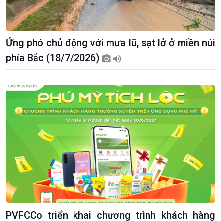
Ứng phó chủ động với mưa lũ, sạt lở ở miền núi
phía Bắc (18/7/2026)
Kinh tế
Nông nghiệp & Biển đảo
Tin Kinh tế
Tin Nông nghiệp & Biển
Trước giờ mở cửa
đảo
Dòng chảy Kinh tế
Mùa vàng
Sức sống hàng Việt
Biển đảo Việt Nam
PVFCCo triển khai chương trình khách hàng
Khởi nghiệp
Tâm tình biên giới và hải