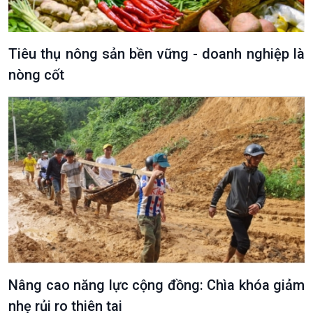
Tiêu thụ nông sản bền vững - doanh nghiệp là
nòng cốt
VOV1 đặc biệt
Thanh âm ký sự
Chân dung cuộc sống
Các chương trình đặc biệt
Nâng cao năng lực cộng đồng: Chìa khóa giảm
nhẹ rủi ro thiên tai