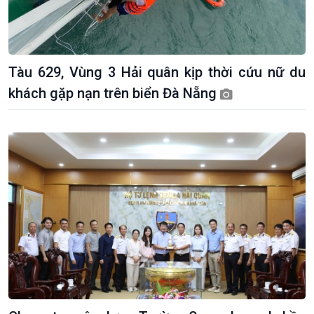
Tàu 629, Vùng 3 Hải quân kịp thời cứu nữ du
Giới thiệu
Thời sự
khách gặp nạn trên biển Đà Nẵng
Thời sự 6h
Thời sự 12h
Thời sự 18h
Thời sự 21h30
Bản tin
Chuyên mục
Theo dòng Thời sự