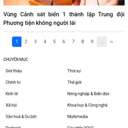
Vùng Cảnh sát biển 1 thành lập Trung đội
Phương tiện không người lái
1
2
3
4
5
6
7
8
9
…
››
CHUYÊN MỤC
Giới thiệu
Thời sự
Chính trị
Thế giới
Kinh tế
Nông nghiệp & Biển đảo
Xã hội
Khoa học & Công nghệ
Văn hoá & Du lịch
Multimedia