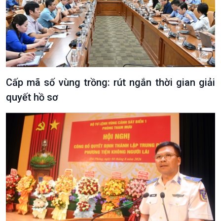
Cấp mã số vùng trồng: rút ngắn thời gian giải
quyết hồ sơ
VOV1 đặc biệt
Thanh âm ký sự
Chân dung cuộc sống
Các chương trình đặc biệt