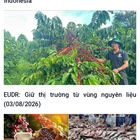
Indonesia
Văn hoá & Du lịch
Multimedia
Tin Văn hoá & Du lịch
Ảnh
Chát với người nổi tiếng
Video
Câu chuyện Thể thao
Infographic
E-Magazine
EUDR: Giữ thị trường từ vùng nguyên liệu
(03/08/2026)