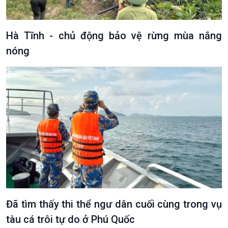
Hà Tĩnh - chủ động bảo vệ rừng mùa nắng
nóng
Podcast
Góc nhìn VOV1
Bình luận
10 phút Sự kiện - Luận bàn
Câu chuyện thời sự
Dòng chảy sự kiện
Đối thoại
Diễn đàn chủ nhật
Chuyện đêm
Đã tìm thấy thi thể ngư dân cuối cùng trong vụ
tàu cá trôi tự do ở Phú Quốc