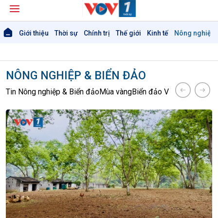
Giới thiệu
Thời sự
Chính trị
Thế giới
Kinh tế
Nông nghiệp 
NÔNG NGHIỆP & BIỂN ĐẢO
Tin Nông nghiệp & Biển đảo
Mùa vàng
Biển đảo Việt Nam
Tâm tìn