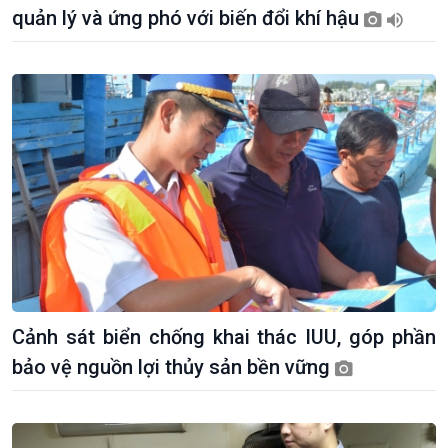
Sức sống hàng Việt
Biển đảo Việt Nam
quản lý và ứng phó với biến đổi khí hậu
Khởi nghiệp
Tâm tình biên giới và hải
Tuyên chiến với gian lận
đảo
thương mại
Tìm hiểu biển, đảo Việt
Nam
Cảnh sát biển chống khai thác IUU, góp phần
bảo vệ nguồn lợi thủy sản bền vững