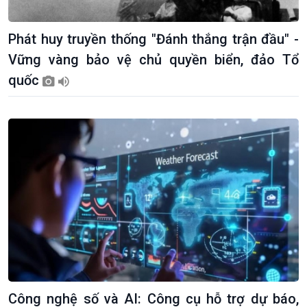
Phát huy truyền thống "Đánh thắng trận đầu" -
Vững vàng bảo vệ chủ quyền biển, đảo Tổ
quốc
Kinh tế
Nông nghiệp & Biển đảo
Tin Kinh tế
Tin Nông nghiệp & Biển
Trước giờ mở cửa
đảo
Dòng chảy Kinh tế
Mùa vàng
Công nghệ số và AI: Công cụ hỗ trợ dự báo,