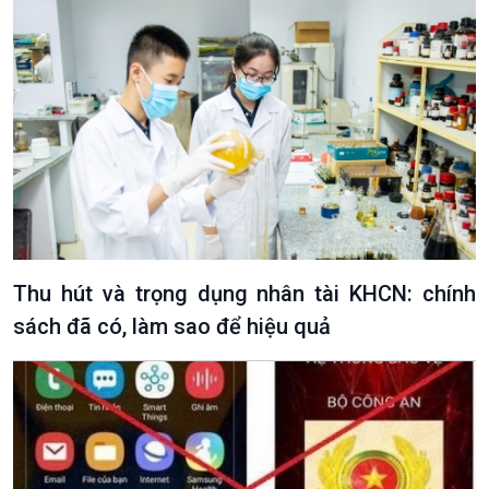
Podcast
Góc nhìn VOV1
Bình luận
10 phút Sự kiện - Luận bàn
Câu chuyện thời sự
Dòng chảy sự kiện
Đối thoại
Diễn đàn chủ nhật
Thu hút và trọng dụng nhân tài KHCN: chính
Chuyện đêm
sách đã có, làm sao để hiệu quả