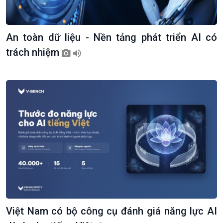
An toàn dữ liệu - Nền tảng phát triển AI có
trách nhiệm
Kinh tế
Nông nghiệp & Biển đảo
Tin Kinh tế
Tin Nông nghiệp & Biển
Trước giờ mở cửa
đảo
Dòng chảy Kinh tế
Mùa vàng
Sức sống hàng Việt
Biển đảo Việt Nam
Việt Nam có bộ công cụ đánh giá năng lực AI
Khởi nghiệp
Tâm tình biên giới và hải