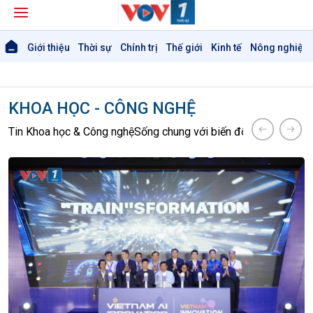
Giới thiệu
Thời sự
Chính trị
Thế giới
Kinh tế
Nông nghiệp 
KHOA HỌC - CÔNG NGHỆ
Tin Khoa học & Công nghệ
Sống chung với biến đổi khí hậu
Kết n