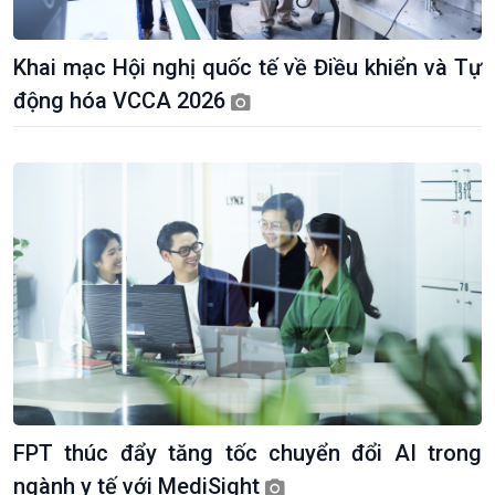
Khai mạc Hội nghị quốc tế về Điều khiển và Tự
động hóa VCCA 2026
Giới thiệu
Thời sự
Thời sự 6h
Thời sự 12h
Thời sự 18h
Thời sự 21h30
Bản tin
Chuyên mục
Theo dòng Thời sự
FPT thúc đẩy tăng tốc chuyển đổi AI trong
ngành y tế với MediSight