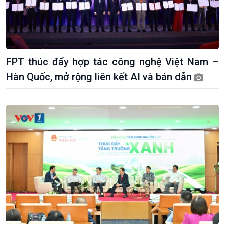
FPT thúc đẩy hợp tác công nghệ Việt Nam –
Hàn Quốc, mở rộng liên kết AI và bán dẫn
Kinh tế
Nông nghiệp & Biển đảo
Tin Kinh tế
Tin Nông nghiệp & Biển
Trước giờ mở cửa
đảo
Dòng chảy Kinh tế
Mùa vàng
Sức sống hàng Việt
Biển đảo Việt Nam