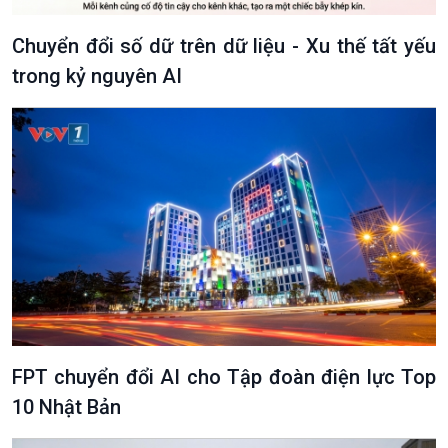
Chuyển đổi số dữ trên dữ liệu - Xu thế tất yếu
trong kỷ nguyên AI
Podcast
Góc nhìn VOV1
Bình luận
10 phút Sự kiện - Luận bàn
Câu chuyện thời sự
Dòng chảy sự kiện
Đối thoại
Diễn đàn chủ nhật
Chuyện đêm
FPT chuyển đổi AI cho Tập đoàn điện lực Top
10 Nhật Bản