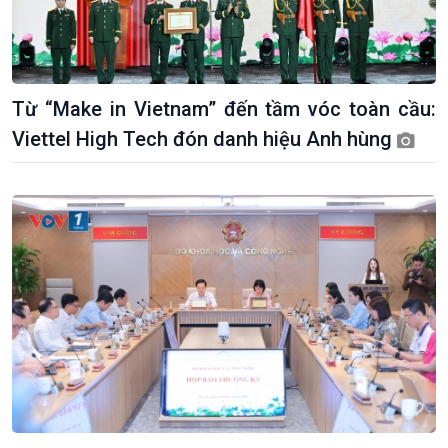
Từ “Make in Vietnam” đến tầm vóc toàn cầu:
Giới thiệu
Thời sự
Viettel High Tech đón danh hiệu Anh hùng
Thời sự 6h
Thời sự 12h
Thời sự 18h
Thời sự 21h30
Bản tin
Chuyên mục
Theo dòng Thời sự