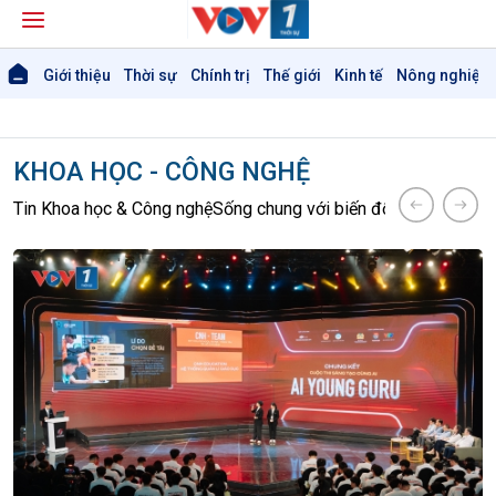
Giới thiệu
Thời sự
Chính trị
Thế giới
Kinh tế
Nông nghiệp 
KHOA HỌC - CÔNG NGHỆ
Tin Khoa học & Công nghệ
Sống chung với biến đổi khí hậu
Kết n