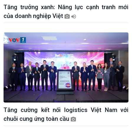
Khởi nghiệp
Tâm tình biên giới và hải
Tăng trưởng xanh: Năng lực cạnh tranh mới
Tuyên chiến với gian lận
đảo
của doanh nghiệp Việt
thương mại
Tìm hiểu biển, đảo Việt
Nam
Tăng cường kết nối logistics Việt Nam với
chuỗi cung ứng toàn cầu