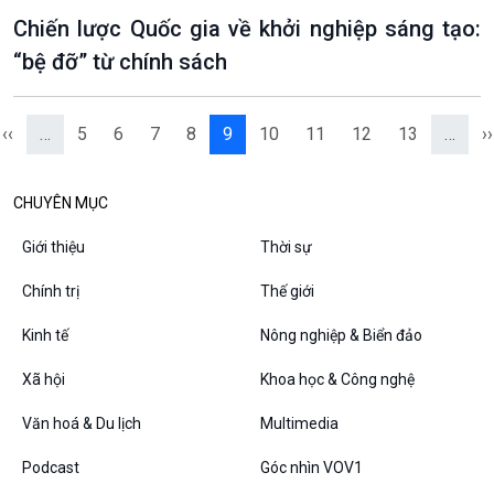
Chiến lược Quốc gia về khởi nghiệp sáng tạo:
“bệ đỡ” từ chính sách
‹‹
…
5
6
7
8
9
10
11
12
13
…
››
CHUYÊN MỤC
Giới thiệu
Thời sự
Chính trị
Thế giới
Kinh tế
Nông nghiệp & Biển đảo
Xã hội
Khoa học & Công nghệ
Văn hoá & Du lịch
Multimedia
Podcast
Góc nhìn VOV1