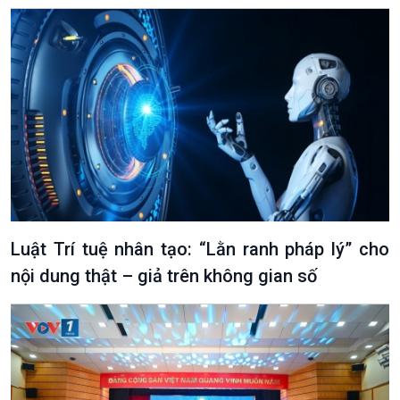
Văn hoá & Du lịch
Multimedia
Tin Văn hoá & Du lịch
Ảnh
Chát với người nổi tiếng
Video
Câu chuyện Thể thao
Infographic
E-Magazine
Luật Trí tuệ nhân tạo: “Lằn ranh pháp lý” cho
nội dung thật – giả trên không gian số