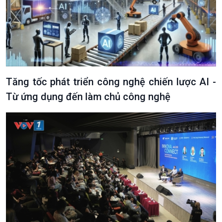
Văn hoá & Du lịch
Multimedia
Tin Văn hoá & Du lịch
Ảnh
Chát với người nổi tiếng
Video
Câu chuyện Thể thao
Infographic
Tăng tốc phát triển công nghệ chiến lược AI -
E-Magazine
Từ ứng dụng đến làm chủ công nghệ