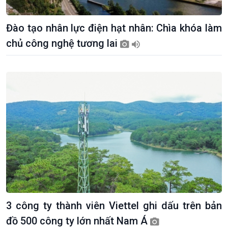
Đào tạo nhân lực điện hạt nhân: Chìa khóa làm
chủ công nghệ tương lai
Giới thiệu
Thời sự
Thời sự 6h
Thời sự 12h
Thời sự 18h
Thời sự 21h30
Bản tin
Chuyên mục
Theo dòng Thời sự
3 công ty thành viên Viettel ghi dấu trên bản
đồ 500 công ty lớn nhất Nam Á