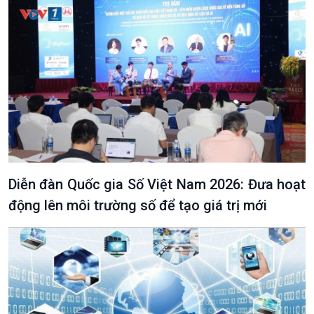
Podcast
Góc nhìn VOV1
Bình luận
10 phút Sự kiện - Luận bàn
Câu chuyện thời sự
Dòng chảy sự kiện
Đối thoại
Diễn đàn chủ nhật
Diễn đàn Quốc gia Số Việt Nam 2026: Đưa hoạt
Chuyện đêm
động lên môi trường số để tạo giá trị mới