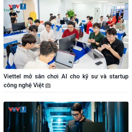
Tuyên chiến với gian lận
đảo
thương mại
Tìm hiểu biển, đảo Việt
Nam
Viettel mở sân chơi AI cho kỹ sư và startup
công nghệ Việt