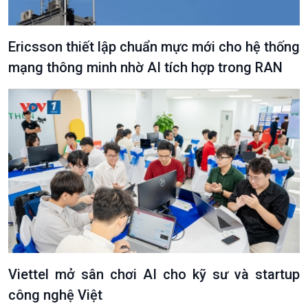
Tin Đời sống & Xã hội
Tin Khoa học & Công nghệ
360 độ Sức khỏe
Kết nối công nghệ
Chuyển đổi Xanh
Sống chung với biến đổi
Ericsson thiết lập chuẩn mực mới cho hệ thống
Tài nguyên và Môi trường
khí hậu
mạng thông minh nhờ AI tích hợp trong RAN
Chuyên gia của bạn
Xã hội chuyển động
Bước chân đến trường
Viettel mở sân chơi AI cho kỹ sư và startup
công nghệ Việt