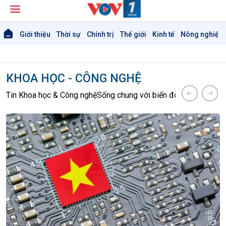
Giới thiệu
Thời sự
Chính trị
Thế giới
Kinh tế
Nông nghiệp 
KHOA HỌC - CÔNG NGHỆ
Tin Khoa học & Công nghệ
Sống chung với biến đổi khí hậu
Kết n