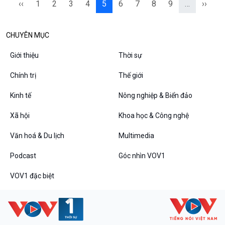
‹‹
1
2
3
4
5
6
7
8
9
…
››
CHUYÊN MỤC
Giới thiệu
Thời sự
Chính trị
Thế giới
Kinh tế
Nông nghiệp & Biển đảo
Xã hội
Khoa học & Công nghệ
Văn hoá & Du lịch
Multimedia
Podcast
Góc nhìn VOV1
VOV1 đặc biệt