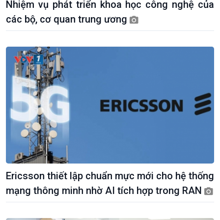
Nhiệm vụ phát triển khoa học công nghệ của
các bộ, cơ quan trung ương
Kinh tế
Nông nghiệp & Biển đảo
Tin Kinh tế
Tin Nông nghiệp & Biển
Trước giờ mở cửa
đảo
Ericsson thiết lập chuẩn mực mới cho hệ thống
Dòng chảy Kinh tế
Mùa vàng
mạng thông minh nhờ AI tích hợp trong RAN
Sức sống hàng Việt
Biển đảo Việt Nam
Khởi nghiệp
Tâm tình biên giới và hải