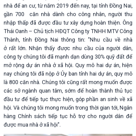
Tuyên chiến với gian lận
đảo
nhà để an cư, từ năm 2019 đến nay, tại tỉnh Đồng Nai,
thương mại
Tìm hiểu biển, đảo Việt
gần 700 căn nhà dành cho công nhân, người thu
Nam
nhập thấp đã được đầu tư xây dựng hoàn thiện. Ông
Thái Oanh – Chủ tịch HĐQT Công ty TNHH MTV Công
Thành, tỉnh Đồng Nai thông tin: "Nhu cầu về nhà
ở rất lớn. Nhận thấy được nhu cầu của người dân,
công ty chúng tôi đã mạnh dạn dùng 30% quỹ đất để
mở rộng dự án nhà ở xã hội. Quy mô hai dự án, hiện
nay chúng tôi đã nộp ở Ủy ban tỉnh hai dự án, quy mô
là 800 căn nhà. Chúng tôi cũng rất mong muốn được
các sở ngành quan tâm, sớm để hoàn thành thủ tục
đầu tư để tiếp tục thực hiện, góp phần an sinh về xã
hội. Và chúng tôi mong muốn trong thời gian tới, Ngân
hàng Chính sách tiếp tục hỗ trợ cho người dân để
được mua nhà ở xã hội".
Xã hội
Khoa học & Công nghệ