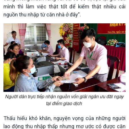
mình thì làm việc thật tốt để kiếm thật nhiều cái
nguồn thu nhập từ căn nhà ở đây".
Kinh tế
Nông nghiệp & Biển đảo
Người dân trực tiếp nhận nguồn vốn giải ngân ưu đãi ngay
Tin Kinh tế
Tin Nông nghiệp & Biển
tại điểm giao dịch
Trước giờ mở cửa
đảo
Dòng chảy Kinh tế
Mùa vàng
Thấu hiểu khó khăn, nguyện vọng của những người
Sức sống hàng Việt
Biển đảo Việt Nam
lao động thu nhập thấp nhưng mơ ước có được căn
Khởi nghiệp
Tâm tình biên giới và hải