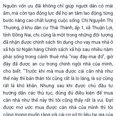
Nguồn vốn ưu đãi không chỉ giúp người dân có mái
ấm, mà còn tạo động lực để họ an tâm lao động, từng
bước nâng cao chất lượng cuộc sống. Chị Nguyễn Thị
Thương, ở khu dân cư Thái Thành, ấp 1, xã Thuận Lợi,
tỉnh Đồng Nai, chị cũng là một trong những đối tượng
đã nhận được chính sách tín dụng cho vay mua nhà ở
xã hội từ Ngân hàng Chính sách xã hội sau nhiều năm
Chính trị
Thế giới
phải sống trong cảnh thuê nhà “nay đây-mai đó”, giờ
Tin Chính trị
Tin thế giới
đây đã được an cư trong chính ngôi nhà của mình,
Chính phủ với người dân
Vấn đề quốc tế
cho biết: "Trước khi mà mua được cái căn nhà như
Quốc hội với cử tri
Hồ sơ sự kiện quốc tế
thế này thì bản thân tôi cũng rất là lo lắng, là sợ cũng
Xây dựng đảng
Thế giới & Việt Nam
rất là khó khăn. Nhưng sau khi được chủ đầu tư
Đảng trong cuộc sống
Biên cương - Một dải vững
hướng dẫn các thủ tục, đúng đủ điều kiện để mua
Nhận diện sự thật
bền
Pháp luật và đời sống
căn nhà như thế này thì tôi cũng thấy rất là vui. Đạt
được mơ ước mua được căn nhà của mình thì tôi
cũng mong muốn rằng với cái cơ sở trị liệu tại gia của