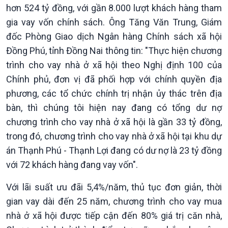
hơn 524 tỷ đồng, với gần 8.000 lượt khách hàng tham
gia vay vốn chính sách. Ông Tăng Văn Trung, Giám
đốc Phòng Giao dịch Ngân hàng Chính sách xã hội
Đồng Phú, tỉnh Đồng Nai thông tin: "Thực hiện chương
Văn hoá & Du lịch
Multimedia
trình cho vay nhà ở xã hội theo Nghị định 100 của
Tin Văn hoá & Du lịch
Ảnh
Chát với người nổi tiếng
Video
Chính phủ, đơn vị đã phối hợp với chính quyền địa
Câu chuyện Thể thao
Infographic
phương, các tổ chức chính trị nhận ủy thác trên địa
E-Magazine
bàn, thì chúng tôi hiện nay đang có tổng dư nợ
chương trình cho vay nhà ở xã hội là gần 33 tỷ đồng,
trong đó, chương trình cho vay nhà ở xã hội tại khu dự
án Thạnh Phú - Thạnh Lợi đang có dư nợ là 23 tỷ đồng
với 72 khách hàng đang vay vốn".
Với lãi suất ưu đãi 5,4%/năm, thủ tục đơn giản, thời
gian vay dài đến 25 năm, chương trình cho vay mua
nhà ở xã hội được tiếp cận đến 80% giá trị căn nhà,