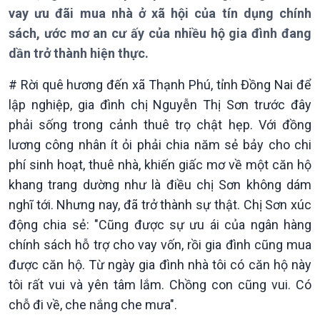
vay ưu đãi mua nhà ở xã hội của tín dụng chính
sách, ước mơ an cư ấy của nhiều hộ gia đình đang
dần trở thành hiện thực.
Giới thiệu
Thời sự
# Rời quê hương đến xã Thạnh Phú, tỉnh Đồng Nai để
Thời sự 6h
lập nghiệp, gia đình chị Nguyễn Thị Sơn trước đây
Thời sự 12h
phải sống trong cảnh thuê trọ chật hẹp. Với đồng
Thời sự 18h
lương công nhân ít ỏi phải chia năm sẻ bảy cho chi
Thời sự 21h30
phí sinh hoạt, thuê nhà, khiến giấc mơ về một căn hộ
Bản tin
Chuyên mục
khang trang dường như là điều chị Sơn không dám
Theo dòng Thời sự
nghĩ tới. Nhưng nay, đã trở thành sự thật. Chị Sơn xúc
động chia sẻ: "Cũng được sự ưu ái của ngân hàng
chính sách hỗ trợ cho vay vốn, rồi gia đình cũng mua
được căn hộ. Từ ngày gia đình nhà tôi có căn hộ này
tôi rất vui và yên tâm lắm. Chồng con cũng vui. Có
chỗ đi về, che nắng che mưa".