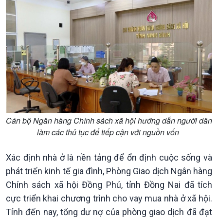
Tin Đời sống & Xã hội
Tin Khoa học & Công nghệ
360 độ Sức khỏe
Kết nối công nghệ
Chuyển đổi Xanh
Sống chung với biến đổi
Tài nguyên và Môi trường
khí hậu
Chuyên gia của bạn
Xã hội chuyển động
Bước chân đến trường
Cán bộ Ngân hàng Chính sách xã hội hướng dẫn người dân
làm các thủ tục để tiếp cận với nguồn vốn
Xác định nhà ở là nền tảng để ổn định cuộc sống và
phát triển kinh tế gia đình, Phòng Giao dịch Ngân hàng
Chính sách xã hội Đồng Phú, tỉnh Đồng Nai đã tích
cực triển khai chương trình cho vay mua nhà ở xã hội.
Tính đến nay, tổng dư nợ của phòng giao dịch đã đạt