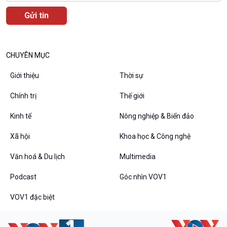
CHUYÊN MỤC
Giới thiệu
Thời sự
Chính trị
Thế giới
Kinh tế
Nông nghiệp & Biển đảo
VOV1 đặc biệt
Thanh âm ký sự
Xã hội
Khoa học & Công nghệ
Chân dung cuộc sống
Văn hoá & Du lịch
Multimedia
Các chương trình đặc biệt
Podcast
Góc nhìn VOV1
VOV1 đặc biệt