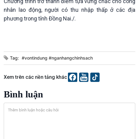
Chương trình trở thành điểm tựa vững chắc cho công
nhân lao động, người có thu nhập thấp ở các địa
phương trong tỉnh Đồng Nai./.
Podcast
Góc nhìn VOV1
Bình luận
10 phút Sự kiện - Luận bàn
Tag:
#vontindung #nganhangchinhsach
Câu chuyện thời sự
Dòng chảy sự kiện
Xem trên các nền tảng khác
Đối thoại
Diễn đàn chủ nhật
Bình luận
Chuyện đêm