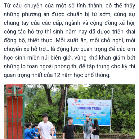
Nam
Từ câu chuyện của một số tỉnh thành, có thể thấy
những phương án được chuẩn bị từ sớm, cùng sự
chung tay của các cấp, ngành và cộng đồng xã hội,
công tác hỗ trợ thí sinh năm nay đã được triển khai
đồng bộ, thiết thực. Mỗi suất ăn, mỗi chỗ nghỉ, mỗi
chuyến xe hỗ trợ… là động lực quan trọng để các em
học sinh miền núi biên giới, vùng khó khăn giảm bớt
những lo toan ngoài phòng thi để tập trung cho kỳ thi
Xã hội
Khoa học & Công nghệ
quan trọng nhất của 12 năm học phổ thông.
Tin Đời sống & Xã hội
Tin Khoa học & Công nghệ
360 độ Sức khỏe
Kết nối công nghệ
Chuyển đổi Xanh
Sống chung với biến đổi
Tài nguyên và Môi trường
khí hậu
Chuyên gia của bạn
Xã hội chuyển động
Bước chân đến trường