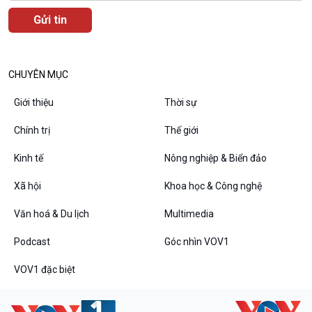
Podcast
Góc nhìn VOV1
Bình luận
10 phút Sự kiện - Luận bàn
Câu chuyện thời sự
CHUYÊN MỤC
Dòng chảy sự kiện
Đối thoại
Giới thiệu
Thời sự
Diễn đàn chủ nhật
Chính trị
Thế giới
Chuyện đêm
Kinh tế
Nông nghiệp & Biển đảo
Xã hội
Khoa học & Công nghệ
Văn hoá & Du lịch
Multimedia
Podcast
Góc nhìn VOV1
VOV1 đặc biệt
VOV1 đặc biệt
Thanh âm ký sự