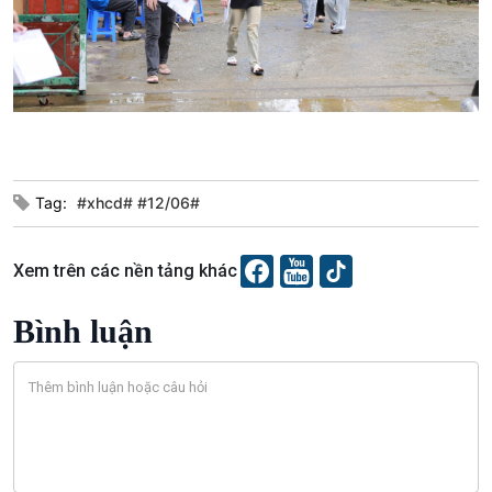
Văn hoá & Du lịch
Multimedia
Tin Văn hoá & Du lịch
Ảnh
Tag:
#xhcd# #12/06#
Chát với người nổi tiếng
Video
Câu chuyện Thể thao
Infographic
Xem trên các nền tảng khác
E-Magazine
Bình luận