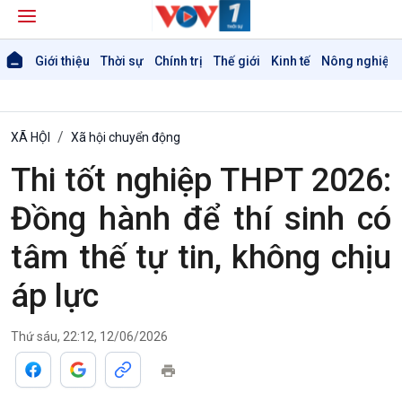
Giới thiệu
Thời sự
Chính trị
Thế giới
Kinh tế
Nông nghiệp 
XÃ HỘI
Xã hội chuyển động
Thi tốt nghiệp THPT 2026:
Đồng hành để thí sinh có
tâm thế tự tin, không chịu
áp lực
Thứ sáu, 22:12, 12/06/2026
Giới thiệu
Thời sự
Thời sự 6h
Thời sự 12h