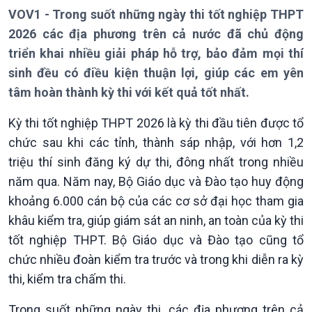
Thời sự 18h
VOV1 - Trong suốt những ngày thi tốt nghiệp THPT
Thời sự 21h30
2026 các địa phương trên cả nước đã chủ động
Bản tin
triển khai nhiều giải pháp hỗ trợ, bảo đảm mọi thí
Chuyên mục
sinh đều có điều kiện thuận lợi, giúp các em yên
Theo dòng Thời sự
tâm hoàn thành kỳ thi với kết quả tốt nhất.
Kỳ thi tốt nghiệp THPT 2026 là kỳ thi đầu tiên được tổ
chức sau khi các tỉnh, thành sáp nhập, với hơn 1,2
triệu thí sinh đăng ký dự thi, đông nhất trong nhiều
năm qua. Năm nay, Bộ Giáo dục và Đào tạo huy động
khoảng 6.000 cán bộ của các cơ sở đại học tham gia
khâu kiểm tra, giúp giám sát an ninh, an toàn của kỳ thi
Chính trị
Thế giới
tốt nghiệp THPT. Bộ Giáo dục và Đào tạo cũng tổ
Tin Chính trị
Tin thế giới
chức nhiều đoàn kiểm tra trước và trong khi diễn ra kỳ
Chính phủ với người dân
Vấn đề quốc tế
Quốc hội với cử tri
Hồ sơ sự kiện quốc tế
thi, kiểm tra chấm thi.
Xây dựng đảng
Thế giới & Việt Nam
Trong suốt những ngày thi, các địa phương trên cả
Đảng trong cuộc sống
Biên cương - Một dải vững