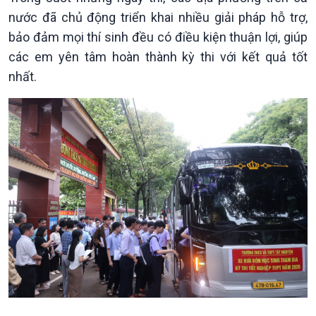
Nhận diện sự thật
bền
nước đã chủ động triển khai nhiều giải pháp hỗ trợ,
Pháp luật và đời sống
bảo đảm mọi thí sinh đều có điều kiện thuận lợi, giúp
các em yên tâm hoàn thành kỳ thi với kết quả tốt
nhất.
Kinh tế
Nông nghiệp & Biển đảo
Tin Kinh tế
Tin Nông nghiệp & Biển
Trước giờ mở cửa
đảo
Dòng chảy Kinh tế
Mùa vàng
Sức sống hàng Việt
Biển đảo Việt Nam
Khởi nghiệp
Tâm tình biên giới và hải
Tuyên chiến với gian lận
đảo
thương mại
Tìm hiểu biển, đảo Việt