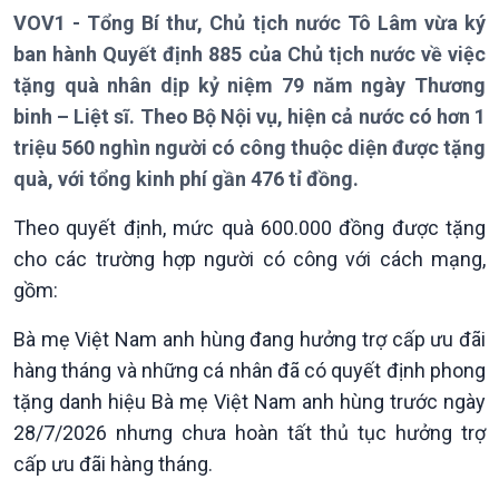
VOV1 - Tổng Bí thư, Chủ tịch nước Tô Lâm vừa ký
Thời sự 6h
ban hành Quyết định 885 của Chủ tịch nước về việc
Thời sự 12h
tặng quà nhân dịp kỷ niệm 79 năm ngày Thương
Thời sự 18h
Thời sự 21h30
binh – Liệt sĩ. Theo Bộ Nội vụ, hiện cả nước có hơn 1
Bản tin
triệu 560 nghìn người có công thuộc diện được tặng
Chuyên mục
quà, với tổng kinh phí gần 476 tỉ đồng.
Theo dòng Thời sự
Theo quyết định, mức quà 600.000 đồng được tặng
cho các trường hợp người có công với cách mạng,
gồm:
Bà mẹ Việt Nam anh hùng đang hưởng trợ cấp ưu đãi
hàng tháng và những cá nhân đã có quyết định phong
tặng danh hiệu Bà mẹ Việt Nam anh hùng trước ngày
28/7/2026 nhưng chưa hoàn tất thủ tục hưởng trợ
cấp ưu đãi hàng tháng.
Chính trị
Thế giới