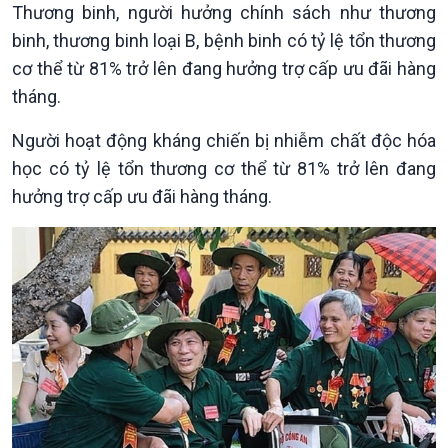
Thương binh, người hưởng chính sách như thương
Tin Chính trị
Tin thế giới
binh, thương binh loại B, bệnh binh có tỷ lệ tổn thương
Chính phủ với người dân
Vấn đề quốc tế
cơ thể từ 81% trở lên đang hưởng trợ cấp ưu đãi hàng
Quốc hội với cử tri
Hồ sơ sự kiện quốc tế
tháng.
Xây dựng đảng
Thế giới & Việt Nam
Đảng trong cuộc sống
Biên cương - Một dải vững
Người hoạt động kháng chiến bị nhiễm chất độc hóa
Nhận diện sự thật
bền
học có tỷ lệ tổn thương cơ thể từ 81% trở lên đang
Pháp luật và đời sống
hưởng trợ cấp ưu đãi hàng tháng.
Kinh tế
Nông nghiệp & Biển đảo