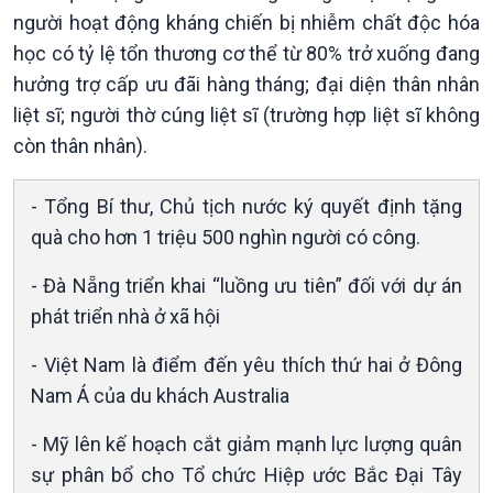
người hoạt động kháng chiến bị nhiễm chất độc hóa
Xã hội
Khoa học & Công nghệ
học có tỷ lệ tổn thương cơ thể từ 80% trở xuống đang
Tin Đời sống & Xã hội
Tin Khoa học & Công nghệ
hưởng trợ cấp ưu đãi hàng tháng; đại diện thân nhân
360 độ Sức khỏe
Kết nối công nghệ
Chuyển đổi Xanh
Sống chung với biến đổi
liệt sĩ; người thờ cúng liệt sĩ (trường hợp liệt sĩ không
Tài nguyên và Môi trường
khí hậu
còn thân nhân).
Chuyên gia của bạn
Xã hội chuyển động
- Tổng Bí thư, Chủ tịch nước ký quyết định tặng
Bước chân đến trường
quà cho hơn 1 triệu 500 nghìn người có công.
- Đà Nẵng triển khai “luồng ưu tiên” đối với dự án
phát triển nhà ở xã hội
- Việt Nam là điểm đến yêu thích thứ hai ở Đông
Nam Á của du khách Australia
- Mỹ lên kế hoạch cắt giảm mạnh lực lượng quân
sự phân bổ cho Tổ chức Hiệp ước Bắc Đại Tây