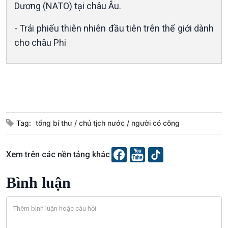
Dương (NATO) tại châu Âu.
Văn hoá & Du lịch
Multimedia
Tin Văn hoá & Du lịch
Ảnh
- Trái phiếu thiên nhiên đầu tiên trên thế giới dành
Chát với người nổi tiếng
Video
cho châu Phi
Câu chuyện Thể thao
Infographic
E-Magazine
Tag:
tổng bí thư
chủ tịch nước
người có công
Xem trên các nền tảng khác
Bình luận
Podcast
Góc nhìn VOV1
Bình luận