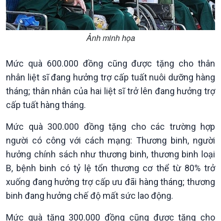
Tin Kinh tế
Tin Nông nghiệp & Biển
Trước giờ mở cửa
đảo
Ảnh minh họa
Dòng chảy Kinh tế
Mùa vàng
Sức sống hàng Việt
Biển đảo Việt Nam
Khởi nghiệp
Tâm tình biên giới và hải
Mức quà 600.000 đồng cũng được tặng cho thân
Tuyên chiến với gian lận
đảo
nhân liệt sĩ đang hưởng trợ cấp tuất nuôi dưỡng hàng
thương mại
Tìm hiểu biển, đảo Việt
tháng; thân nhân của hai liệt sĩ trở lên đang hưởng trợ
Nam
cấp tuất hàng tháng.
Mức quà 300.000 đồng tặng cho các trường hợp
người có công với cách mạng: Thương binh, người
hưởng chính sách như thương binh, thương binh loại
B, bệnh binh có tỷ lệ tổn thương cơ thể từ 80% trở
xuống đang hưởng trợ cấp ưu đãi hàng tháng; thương
binh đang hưởng chế độ mất sức lao động.
Mức quà tặng 300.000 đồng cũng được tặng cho