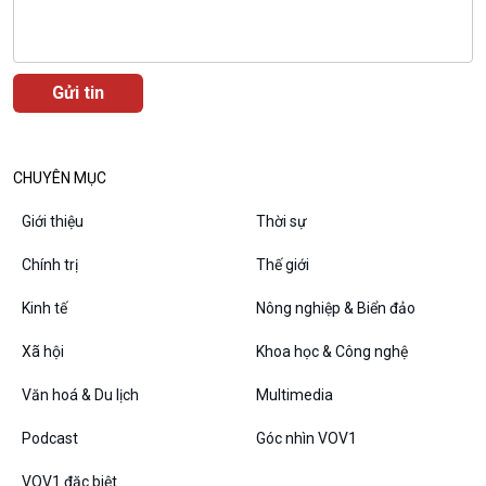
10 phút Sự kiện - Luận bàn
Câu chuyện thời sự
Dòng chảy sự kiện
Đối thoại
Diễn đàn chủ nhật
Chuyện đêm
CHUYÊN MỤC
Giới thiệu
Thời sự
Chính trị
Thế giới
Kinh tế
Nông nghiệp & Biển đảo
Xã hội
Khoa học & Công nghệ
Văn hoá & Du lịch
Multimedia
VOV1 đặc biệt
Podcast
Góc nhìn VOV1
Thanh âm ký sự
VOV1 đặc biệt