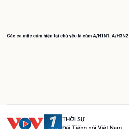
Các ca mắc cúm hiện tại chủ yếu là cúm A/H1N1, A/H3N2
THỜI SỰ
Đài Tiếng nói Việt Nam