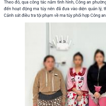
Theo đó, qua công tác nắm tình hình, Công an phường
360 độ Sức khỏe
Kết nối công nghệ
Chuyển đổi Xanh
Sống chung với biến đổi
đến hoạt động ma túy nên đã đưa vào diện quản lý, th
Tài nguyên và Môi trường
khí hậu
Cảnh sát điều tra tội phạm về ma túy phối hợp Công an
Chuyên gia của bạn
Xã hội chuyển động
Bước chân đến trường
VOV1 đặc biệt
Thanh âm ký sự
Chân dung cuộc sống
Các chương trình đặc biệt