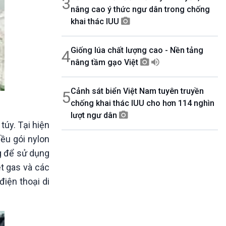
3
nâng cao ý thức ngư dân trong chống
khai thác IUU
Giống lúa chất lượng cao - Nền tảng
4
nâng tầm gạo Việt
Cảnh sát biển Việt Nam tuyên truyền
5
chống khai thác IUU cho hơn 114 nghìn
lượt ngư dân
túy. Tại hiện
iều gói nylon
ng để sử dụng
ẹt gas và các
iện thoại di