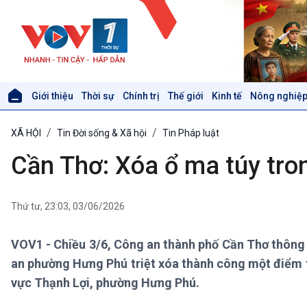
Giới thiệu
Thời sự
Chính trị
Thế giới
Kinh tế
Nông nghiệp
Giới thiệu
Thời sự
XÃ HỘI
Tin Đời sống & Xã hội
Tin Pháp luật
Thời sự 6h
Thời sự 12h
Cần Thơ: Xóa ổ ma túy tron
Thời sự 18h
Thời sự 21h30
Bản tin
Thứ tư, 23:03, 03/06/2026
Chuyên mục
Theo dòng Thời sự
VOV1 - Chiều 3/6, Công an thành phố Cần Thơ thông 
an phường Hưng Phú triệt xóa thành công một điểm tổ
Xã hội
Khoa học & Công nghệ
vực Thạnh Lợi, phường Hưng Phú.
Tin Đời sống & Xã hội
Tin Khoa học & Công nghệ