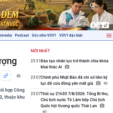
timedia
Podcast
Góc nhìn VOV1
VOV1 đặc biệt
Kinh tế
Nông nghiệp & Biển đảo
Tin Kinh tế
Tin Nông nghiệp & Biển
MỚI NHẤT
Trước giờ mở cửa
đảo
tượng
23:31
Đào tạo nhân lực trở thành chìa khóa
Dòng chảy Kinh tế
Mùa vàng
khai thác AI
Sức sống hàng Việt
Biển đảo Việt Nam
Khởi nghiệp
Tâm tình biên giới và hải
23:07
Chính phủ Nhật Bản đã chi số tiền kỷ
Tuyên chiến với gian lận
đảo
lục để cứu đồng yên mất giá
thương mại
Tìm hiểu biển, đảo Việt
hối hợp Công
Nam
23:07
Thời sự 21h30 7/8/2026: Tổng Bí thư,
2, thuộc khu
Chủ tịch nước Tô Lâm tiếp Chủ tịch
Podcast
Góc nhìn VOV1
Quốc hội Vương quốc Thái Lan
Bình luận