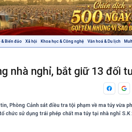
 & Biển đảo
Xã hội
Khoa học & Công nghệ
Văn hoá & Du lịch
Mul
Chính trị
Thế giới
Tin Chính trị
Tin thế giới
Chính phủ với người dân
Vấn đề quốc tế
g nhà nghỉ, bắt giữ 13 đối 
Quốc hội với cử tri
Hồ sơ sự kiện quốc tế
Xây dựng đảng
Thế giới & Việt Nam
Đảng trong cuộc sống
Biên cương - Một dải vững
Nhận diện sự thật
bền
Pháp luật và đời sống
tin, Phòng Cảnh sát điều tra tội phạm về ma túy vừa p
 chức sử dụng trái phép chất ma túy tại nhà nghỉ S.K 
Văn hoá & Du lịch
Multimedia
Tin Văn hoá & Du lịch
Ảnh