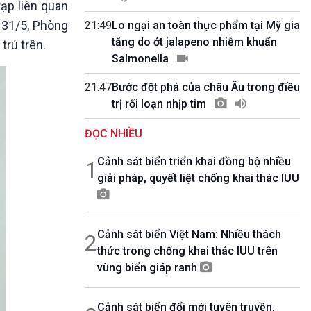
ạp liên quan
10 phút Sự kiện - Luận bàn
Câu chuyện thời sự
 31/5, Phòng
21:49
Lo ngại an toàn thực phẩm tại Mỹ gia
Dòng chảy sự kiện
tăng do ớt jalapeno nhiễm khuẩn
trú trên.
Đối thoại
Salmonella
Diễn đàn chủ nhật
21:47
Bước đột phá của châu Âu trong điều
Chuyện đêm
trị rối loạn nhịp tim
ĐỌC NHIỀU
Cảnh sát biển triển khai đồng bộ nhiều
1
giải pháp, quyết liệt chống khai thác IUU
Cảnh sát biển Việt Nam: Nhiều thách
2
thức trong chống khai thác IUU trên
vùng biển giáp ranh
Cảnh sát biển đổi mới tuyên truyền,