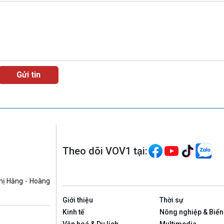
Theo dõi VOV1 tại:
hị Hằng - Hoàng
Giới thiệu
Thời sự
Kinh tế
Nông nghiệp & Biển
Văn hoá & Du lịch
Multimedia