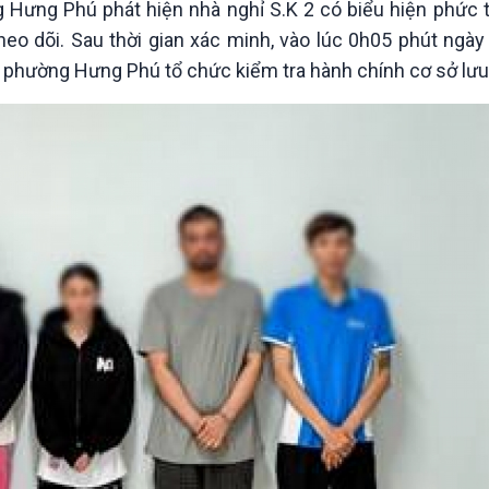
 Hưng Phú phát hiện nhà nghỉ S.K 2 có biểu hiện phức t
Chát với người nổi tiếng
Video
Câu chuyện Thể thao
Infographic
eo dõi. Sau thời gian xác minh, vào lúc 0h05 phút ngày
E-Magazine
 phường Hưng Phú tổ chức kiểm tra hành chính cơ sở lưu 