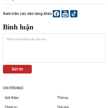
Xem trên các nền tảng khác
Podcast
Góc nhìn VOV1
Bình luận
Bình luận
10 phút Sự kiện - Luận bàn
Câu chuyện thời sự
Dòng chảy sự kiện
Đối thoại
Diễn đàn chủ nhật
Chuyện đêm
CHUYÊN MỤC
Giới thiệu
Thời sự
Chính trị
Thế giới