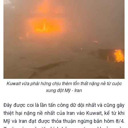
Kinh tế
Nông nghiệp & Biển đảo
Tin Kinh tế
Tin Nông nghiệp & Biển
Trước giờ mở cửa
đảo
Dòng chảy Kinh tế
Mùa vàng
Sức sống hàng Việt
Biển đảo Việt Nam
Khởi nghiệp
Tâm tình biên giới và hải
Tuyên chiến với gian lận
đảo
thương mại
Tìm hiểu biển, đảo Việt
Nam
Kuwait vừa phải hứng chịu thêm tổn thất nặng nề từ cuộc
xung đột Mỹ - Iran
Đây được coi là lần tấn công dữ dội nhất và cũng gây
thiệt hại nặng nề nhất của Iran vào Kuwait, kể từ khi
Mỹ và Iran đạt được thỏa thuận ngừng bắn hôm 8/4.