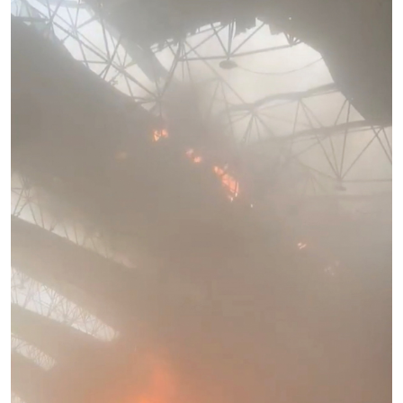
Chính trị
Thế giới
Tin Chính trị
Tin thế giới
Chính phủ với người dân
Vấn đề quốc tế
Quốc hội với cử tri
Hồ sơ sự kiện quốc tế
Xây dựng đảng
Thế giới & Việt Nam
Đảng trong cuộc sống
Biên cương - Một dải vững
Nhận diện sự thật
bền
Pháp luật và đời sống