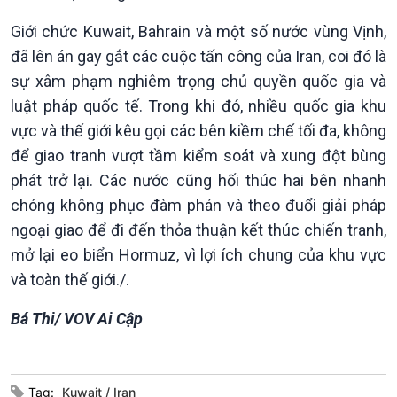
Giới chức Kuwait, Bahrain và một số nước vùng Vịnh,
đã lên án gay gắt các cuộc tấn công của Iran, coi đó là
sự xâm phạm nghiêm trọng chủ quyền quốc gia và
luật pháp quốc tế. Trong khi đó, nhiều quốc gia khu
vực và thế giới kêu gọi các bên kiềm chế tối đa, không
Văn hoá & Du lịch
Multimedia
để giao tranh vượt tầm kiểm soát và xung đột bùng
Tin Văn hoá & Du lịch
Ảnh
Chát với người nổi tiếng
Video
phát trở lại. Các nước cũng hối thúc hai bên nhanh
Câu chuyện Thể thao
Infographic
chóng không phục đàm phán và theo đuổi giải pháp
E-Magazine
ngoại giao để đi đến thỏa thuận kết thúc chiến tranh,
mở lại eo biển Hormuz, vì lợi ích chung của khu vực
và toàn thế giới./.
Bá Thi/ VOV Ai Cập
Tag:
Kuwait
Iran