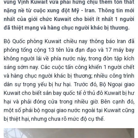
vùng Vịnh Kuwait vừa phải hứng chịu thêm tổn thất
Giới thiệu
Thời sự
nặng nề từ cuộc xung đột Mỹ - Iran. Thông tin mới
Thời sự 6h
nhất của giới chức Kuwait cho biết ít nhất 1 người
Thời sự 12h
đã thiệt mạng và hàng chục người khác bị thương.
Thời sự 18h
Thời sự 21h30
Bộ Quốc phòng Kuwait chiều nay thông báo Iran đã
Bản tin
phóng tổng cộng 13 tên lửa đạn đạo và 17 máy bay
Chuyên mục
không người lái về phía nước này, trong đòn tập kích
Theo dòng Thời sự
sáng sớm nay. Các cuộc tấn công khiến 1 người chết
và hàng chục người khác bị thương; nhiều công trình
dân sự trọng yếu bị hư hại. Trước đó, Bộ Ngoại giao
Kuwait cho biết sân bay quốc tế ở thủ đô Kuwait bị hư
hại và phải đóng cửa trong nhiều giờ. Bên cạnh đó,
một số phái bộ ngoại giao nước ngoài tại Kuwait cũng
bị thiệt hại, nhưng chưa rõ mức độ cụ thể.