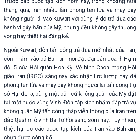
Trước các cuộc tập kích hôm nay, trong khoảng nửa
tháng qua, Iran nhiều lần phóng tên lửa và máy bay
không người lái vào Kuwait với cùng lý do trả đũa các
hành vi gây hấn của Mỹ, nhưng đều không gây thương
vong hay thiệt hại đáng kể.
Xã hội
Khoa học & Công nghệ
Tin Đời sống & Xã hội
Tin Khoa học & Công nghệ
Ngoài Kuwait, đòn tấn công trả đũa mới nhất của Iran,
360 độ Sức khỏe
Kết nối công nghệ
còn nhắm vào cả Bahrain, nơi đặt đại bản doanh Hạm
Chuyển đổi Xanh
Sống chung với biến đổi
đội 5 của Hải quân Hoa Kỳ. Vệ binh Cách mạng Hồi
Tài nguyên và Môi trường
khí hậu
giáo Iran (IRGC) sáng nay xác nhận lực lượng này đã
Chuyên gia của bạn
phóng tên lửa và máy bay không người lái tấn công trụ
Xã hội chuyển động
Bước chân đến trường
sở Hại đội 5, cùng một căn cứ không quân của Mỹ đặt
tại một nước vùng Vịnh. Đòn tập kích nhằm đáp trả vụ
không quân Mỹ tấn công tháp viễn thông của Iran trên
đảo Qeshm ở vịnh Ba Tư hồi sáng sớm nay. Tuy nhiên,
thiệt hại do các cuộc tập kích của Iran vào Bahrain,
chưa được công bố.