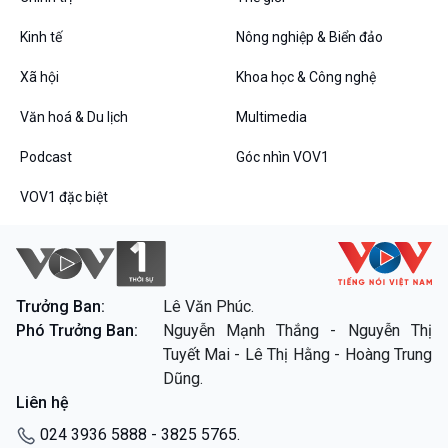
Kinh tế
Nông nghiệp & Biển đảo
Xã hội
Khoa học & Công nghệ
Văn hoá & Du lịch
Multimedia
VOV1 đặc biệt
Thanh âm ký sự
Podcast
Góc nhìn VOV1
Chân dung cuộc sống
VOV1 đặc biệt
Các chương trình đặc biệt
Trưởng Ban:
Lê Văn Phúc.
Phó Trưởng Ban:
Nguyễn Mạnh Thắng - Nguyễn Thị
Tuyết Mai - Lê Thị Hằng - Hoàng Trung
Dũng.
Liên hệ
024 3936 5888 - 3825 5765.