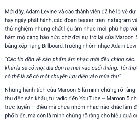
Mới đây, Adam Levine và các thành viên đã hé lộ về d
hay ngày phát hành, các đoạn teaser trên Instagram và
thử nghiệm những chất liệu âm nhạc mới, phù hợp với
hâm mộ càng háo hức chờ đợi sự trở lại của Maroon 5
bảng xếp hạng Billboard.Trưởng nhóm nhạc Adam Levin
"Các tin đồn về sản phẩm âm nhạc mới đều chính xác. Tôi
khái là sẽ có một đĩa đơn ra mắt vào cuối tháng. Tôi t
có thể là sẽ có một chuyến lưu diễn vào mùa thu".
Những hành tích của Maroon 5 là minh chứng rõ ràng 
thu đến sân khấu, từ radio đến YouTube – Maroon 5 chưa
trực tuyến – điều mà chưa nhóm nhạc nào khác làm đư
phổ biến, mà còn là minh chứng rõ ràng cho hiệu quả c