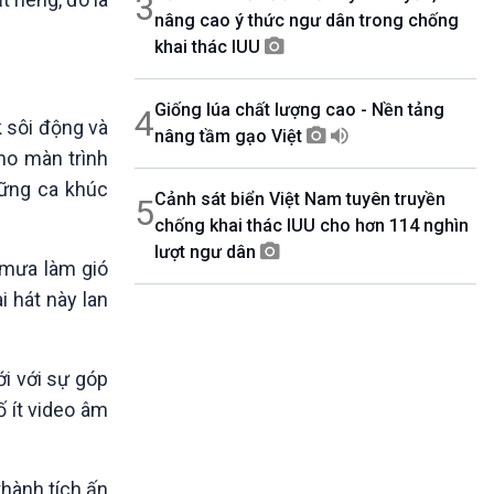
3
nâng cao ý thức ngư dân trong chống
khai thác IUU
Giống lúa chất lượng cao - Nền tảng
4
k sôi động và
nâng tầm gạo Việt
ho màn trình
hững ca khúc
Cảnh sát biển Việt Nam tuyên truyền
5
chống khai thác IUU cho hơn 114 nghìn
lượt ngư dân
 mưa làm gió
i hát này lan
ới với sự góp
 ít video âm
thành tích ấn