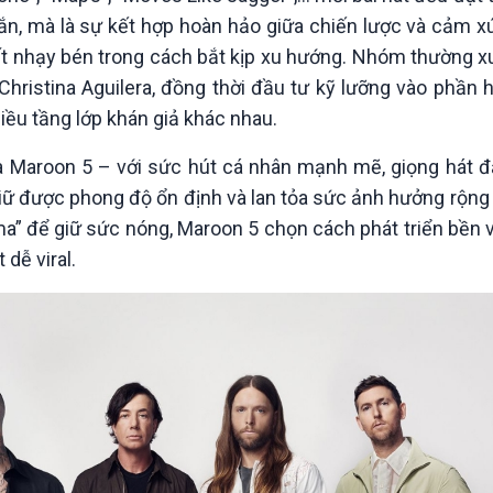
ắn, mà là sự kết hợp hoàn hảo giữa chiến lược và cảm x
t nhạy bén trong cách bắt kịp xu hướng. Nhóm thường x
 Christina Aguilera, đồng thời đầu tư kỹ lưỡng vào phần 
iều tầng lớp khán giả khác nhau.
a Maroon 5 – với sức hút cá nhân mạnh mẽ, giọng hát đ
iữ được phong độ ổn định và lan tỏa sức ảnh hưởng rộng r
rama” để giữ sức nóng, Maroon 5 chọn cách phát triển bền 
 dễ viral.