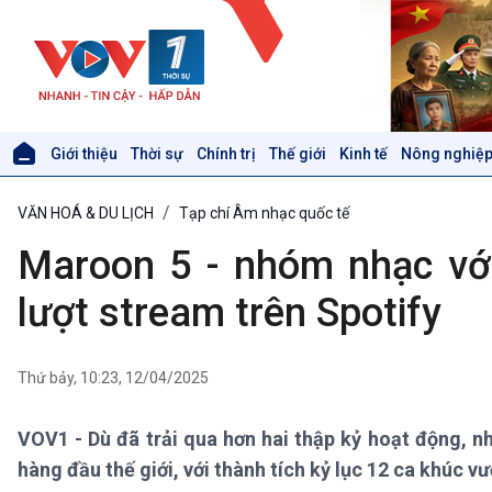
Giới thiệu
Thời sự
Chính trị
Thế giới
Kinh tế
Nông nghiệp
Giới thiệu
Thời sự
VĂN HOÁ & DU LỊCH
Tạp chí Âm nhạc quốc tế
Thời sự 6h
Thời sự 12h
Maroon 5 - nhóm nhạc với
Thời sự 18h
Thời sự 21h30
lượt stream trên Spotify
Bản tin
Chuyên mục
Theo dòng Thời sự
Thứ bảy, 10:23, 12/04/2025
VOV1 - Dù đã trải qua hơn hai thập kỷ hoạt động, 
Xã hội
Khoa học & Công nghệ
hàng đầu thế giới, với thành tích kỷ lục 12 ca khúc vư
Tin Đời sống & Xã hội
Tin Khoa học & Công nghệ