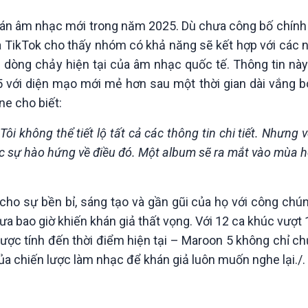
ự án âm nhạc mới trong năm 2025. Dù chưa công bố chính 
 TikTok cho thấy nhóm có khả năng sẽ kết hợp với các n
 dòng chảy hiện tại của âm nhạc quốc tế. Thông tin này
 với diện mạo mới mẻ hơn sau một thời gian dài vắng b
e cho biết:
 không thể tiết lộ tất cả các thông tin chi tiết. Nhưng v
hực sự hào hứng về điều đó. Một album sẽ ra mắt vào mùa h
cho sự bền bỉ, sáng tạo và gần gũi của họ với công chú
 bao giờ khiến khán giả thất vọng. Với 12 ca khúc vượt 1
ợc tính đến thời điểm hiện tại – Maroon 5 không chỉ c
ủa chiến lược làm nhạc để khán giả luôn muốn nghe lại./.