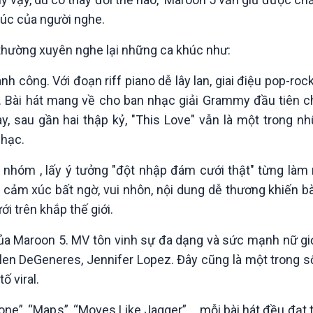
xúc của người nghe.
hường xuyên nghe lại những ca khúc như:
h công. Với đoạn riff piano dễ lây lan, giai điệu pop-roc
u. Bài hát mang về cho ban nhạc giải Grammy đầu tiên c
, sau gần hai thập kỷ, "This Love" vẫn là một trong n
nhạc.
 nhóm , lấy ý tưởng "đột nhập đám cưới thật" từng làm
ạo cảm xúc bất ngờ, vui nhôn, nội dung dễ thương khiến bà
i trên khắp thế giới.
c của Maroon 5. MV tôn vinh sự đa dạng và sức mạnh nữ gi
len DeGeneres, Jennifer Lopez. Đây cũng là một trong số
ố viral.
ne”, “Maps”, “Moves Like Jagger”,... mỗi bài hát đều đạt 