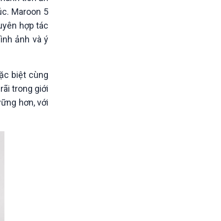
úc. Maroon 5
uyên hợp tác
hình ảnh và ý
ặc biệt cùng
ãi trong giới
vững hơn, với