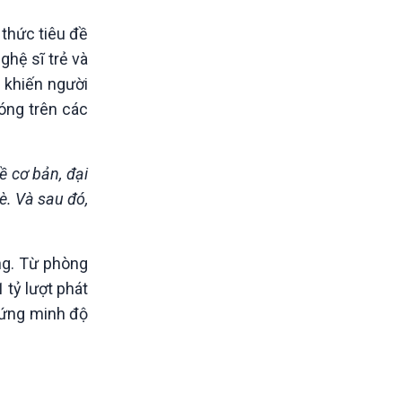
thức tiêu đề
ghệ sĩ trẻ và
 khiến người
óng trên các
ề cơ bản, đại
è. Và sau đó,
ng. Từ phòng
 tỷ lượt phát
hứng minh độ