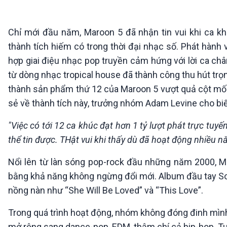
360 độ Sức khỏe
Kết nối công nghệ
Chuyển đổi Xanh
Sống chung với biến đổi
Tài nguyên và Môi trường
khí hậu
Chỉ mới đầu năm, Maroon 5 đã nhận tin vui khi ca k
Chuyên gia của bạn
thành tích hiếm có trong thời đại nhạc số. Phát hành 
Xã hội chuyển động
hợp giai điệu nhạc pop truyền cảm hứng với lời ca châ
Bước chân đến trường
từ dòng nhạc tropical house đã thành công thu hút trọ
VOV1 đặc biệt
thành sản phẩm thứ 12 của Maroon 5 vượt quả cột mốc
Thanh âm ký sự
sẻ về thành tích này, trưởng nhóm Adam Levine cho bi
Chân dung cuộc sống
Các chương trình đặc biệt
"Việc có tới 12 ca khúc đạt hơn 1 tỷ lượt phát trực tuy
thể tin được. THật vui khi thấy dù đã hoạt động nhiều 
Nổi lên từ làn sóng pop-rock đầu những năm 2000, Ma
bằng khả năng không ngừng đổi mới. Album đầu tay S
nồng nàn như “She Will Be Loved” và “This Love”.
Trong quá trình hoạt động, nhóm không đóng đinh mình 
mở rộng sang dance-pop, EDM, thậm chí cả hip-hop. Tuy