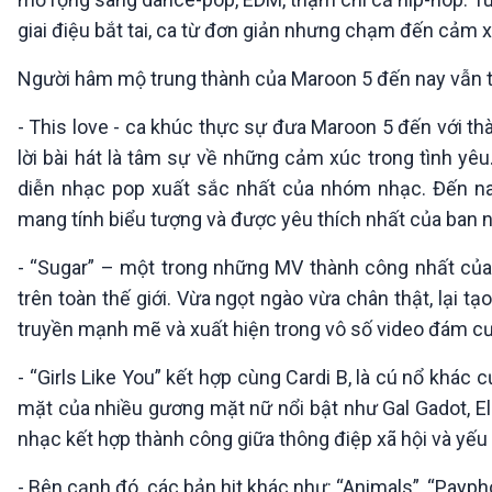
giai điệu bắt tai, ca từ đơn giản nhưng chạm đến cảm 
Người hâm mộ trung thành của Maroon 5 đến nay vẫn t
- This love - ca khúc thực sự đưa Maroon 5 đến với thàn
lời bài hát là tâm sự về những cảm xúc trong tình yê
diễn nhạc pop xuất sắc nhất của nhóm nhạc. Đến nay
mang tính biểu tượng và được yêu thích nhất của ban 
- “Sugar” – một trong những MV thành công nhất của
trên toàn thế giới. Vừa ngọt ngào vừa chân thật, lại t
truyền mạnh mẽ và xuất hiện trong vô số video đám cướ
- “Girls Like You” kết hợp cùng Cardi B, là cú nổ khá
mặt của nhiều gương mặt nữ nổi bật như Gal Gadot, El
nhạc kết hợp thành công giữa thông điệp xã hội và yếu t
- Bên cạnh đó, các bản hit khác như: “Animals”, “Paypho