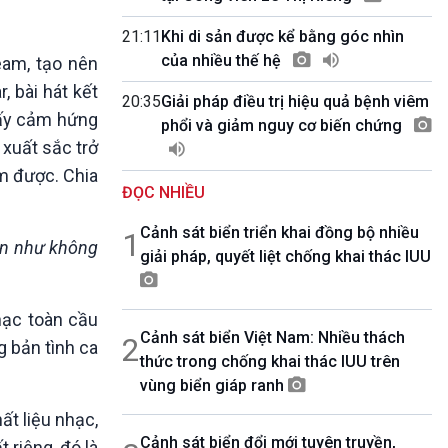
10 phút Sự kiện - Luận bàn
Câu chuyện thời sự
21:11
Khi di sản được kể bằng góc nhìn
Dòng chảy sự kiện
của nhiều thế hệ
eam, tạo nên
Đối thoại
, bài hát kết
20:35
Giải pháp điều trị hiệu quả bệnh viêm
Diễn đàn chủ nhật
 lấy cảm hứng
phổi và giảm nguy cơ biến chứng
Chuyện đêm
 xuất sắc trở
m được. Chia
ĐỌC NHIỀU
Cảnh sát biển triển khai đồng bộ nhiều
1
gần như không
giải pháp, quyết liệt chống khai thác IUU
hạc toàn cầu
Cảnh sát biển Việt Nam: Nhiều thách
2
 bản tình ca
thức trong chống khai thác IUU trên
vùng biển giáp ranh
ất liệu nhạc,
Cảnh sát biển đổi mới tuyên truyền,
 riêng, đó là