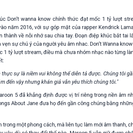
Chát với người nổi tiếng
Video
Câu chuyện Thể thao
Infographic
E-Magazine
húc Don’t wanna know chính thức đạt mốc 1 tỷ lượt str
vào năm 2016, với sự góp mặt của rapper Kendrick Lamar
n thành về nỗi nhớ sau chia tay. Đoạn điệp khúc bắt tai
n vẹn sự chú ý của người yêu âm nhac. Don’t Wanna know
 1 tỷ lượt stream, điều mà chưa nhóm nhạc nào từng là
ết:
ến thực sự là niềm vui không thể diễn tả được. Chúng tôi 
năm đến vậy nhưng khán giả vẫn yêu thích chúng tôi."
roon 5 đã khẳng định được vị trí riêng trong nền âm n
ongs About Jane đưa họ đến gần công chúng bằng những
trong một phong cách, mà liên tục làm mới âm thanh, ch
 vậy, dù có thay đổi thế nào, Maroon 5 vẫn giữ được chất