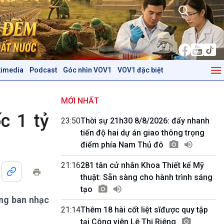
timedia
Podcast
Góc nhìn VOV1
VOV1 đặc biệt
Kinh tế
Nông nghiệp & Biển đảo
Tin Kinh tế
Tin Nông nghiệp & Biển
MỚI NHẤT
Trước giờ mở cửa
đảo
c 1 tỷ
23:50
Thời sự 21h30 8/8/2026: đẩy nhanh
Dòng chảy Kinh tế
Mùa vàng
tiến độ hai dự án giao thông trọng
Sức sống hàng Việt
Biển đảo Việt Nam
điểm phía Nam Thủ đô
Khởi nghiệp
Tâm tình biên giới và hải
Tuyên chiến với gian lận
đảo
21:16
281 tân cử nhân Khoa Thiết kế Mỹ
thương mại
Tìm hiểu biển, đảo Việt
thuật: Sẵn sàng cho hành trình sáng
Nam
tạo
ững ban nhạc
Podcast
Góc nhìn VOV1
21:14
Thêm 18 hài cốt liệt sĩđược quy tập
Bình luận
tại Công viên Lê Thị Riêng