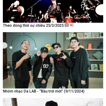
Theo dòng thời sự chiều 25/3/2025
Xã hội
Khoa học & Công nghệ
Tin Đời sống & Xã hội
Tin Khoa học & Công nghệ
360 độ Sức khỏe
Kết nối công nghệ
Nhóm nhạc Da LAB - “Bầu trời mới” (9/11/2024)
Chuyển đổi Xanh
Sống chung với biến đổi
Tài nguyên và Môi trường
khí hậu
Chuyên gia của bạn