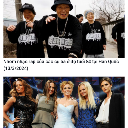
Xã hội chuyển động
Bước chân đến trường
Nhóm nhạc rap của các cụ bà ở độ tuổi 80 tại Hàn Quốc
(13/3/2024)
Văn hoá & Du lịch
Multimedia
Tin Văn hoá & Du lịch
Ảnh