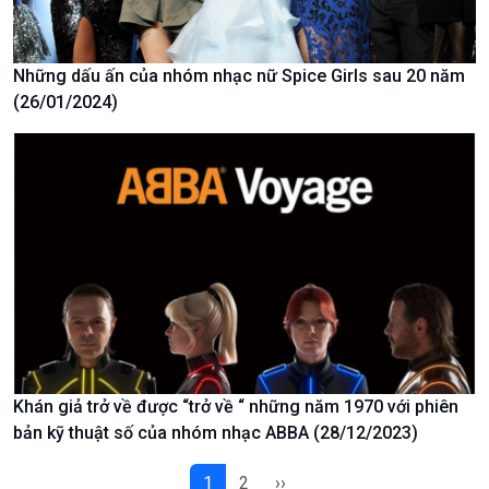
Chát với người nổi tiếng
Video
Câu chuyện Thể thao
Infographic
E-Magazine
Những dấu ấn của nhóm nhạc nữ Spice Girls sau 20 năm
(26/01/2024)
Khán giả trở về được “trở về “ những năm 1970 với phiên
bản kỹ thuật số của nhóm nhạc ABBA (28/12/2023)
Podcast
Góc nhìn VOV1
Bình luận
1
2
››