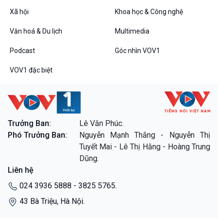
VOV1 đặc biệt
Xã hội
Khoa học & Công nghệ
Thanh âm ký sự
Văn hoá & Du lịch
Multimedia
Chân dung cuộc sống
Các chương trình đặc biệt
Podcast
Góc nhìn VOV1
VOV1 đặc biệt
Trưởng Ban:
Lê Văn Phúc.
Phó Trưởng Ban:
Nguyễn Mạnh Thắng - Nguyễn Thị
Tuyết Mai - Lê Thị Hằng - Hoàng Trung
Dũng.
Liên hệ
024 3936 5888 - 3825 5765.
43 Bà Triệu, Hà Nội.