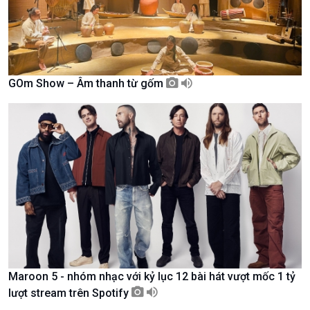
GOm Show – Âm thanh từ gốm
Chính trị
Thế giới
Tin Chính trị
Tin thế giới
Chính phủ với người dân
Vấn đề quốc tế
Quốc hội với cử tri
Hồ sơ sự kiện quốc tế
Xây dựng đảng
Thế giới & Việt Nam
Đảng trong cuộc sống
Biên cương - Một dải vững
Nhận diện sự thật
bền
Pháp luật và đời sống
Maroon 5 - nhóm nhạc với kỷ lục 12 bài hát vượt mốc 1 tỷ
lượt stream trên Spotify