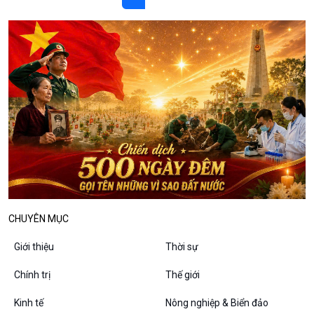
10 phút Sự kiện - Luận bàn
Câu chuyện thời sự
Dòng chảy sự kiện
Đối thoại
Diễn đàn chủ nhật
Chuyện đêm
CHUYÊN MỤC
Giới thiệu
Thời sự
Chính trị
Thế giới
Kinh tế
Nông nghiệp & Biển đảo