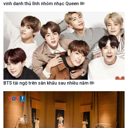
vinh danh thủ lĩnh nhóm nhạc Queen
Giới thiệu
Thời sự
Thời sự 6h
Thời sự 12h
Thời sự 18h
Thời sự 21h30
Bản tin
Chuyên mục
Theo dòng Thời sự
BTS tái ngộ trên sân khấu sau nhiều năm